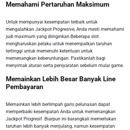
Memahami Pertaruhan Maksimum
Untuk mempunyai kesempatan terbaik untuk
mengalahkan Jackpot Progresive, Anda mesti memahami
judi maximum yang diinginkan.Beberapa slot
mengharuskan pelaku untuk menempatkan taruhan
tertinggi untuk memenuhi ketentuan untuk
memenangkan keberuntungan. Pastikanlah bagi
menyimak aturan serta persyaratan sebelum mulai game.
Memainkan Lebih Besar Banyak Line
Pembayaran
Memainkan lebih berlimpah garis pelunasan dapat
memperbaiki kesempatan Anda untuk memenangkan
Jackpot Progresif. Biarpun ini barangkali memerlukan
taruhan lebih banyak menjulang, namun kesempatan