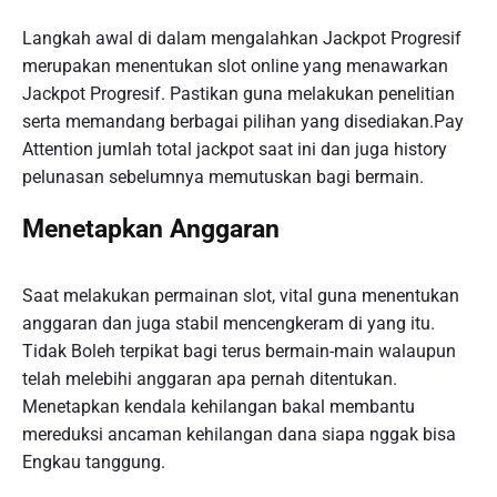
Langkah awal di dalam mengalahkan Jackpot Progresif
merupakan menentukan slot online yang menawarkan
Jackpot Progresif. Pastikan guna melakukan penelitian
serta memandang berbagai pilihan yang disediakan.Pay
Attention jumlah total jackpot saat ini dan juga history
pelunasan sebelumnya memutuskan bagi bermain.
Menetapkan Anggaran
Saat melakukan permainan slot, vital guna menentukan
anggaran dan juga stabil mencengkeram di yang itu.
Tidak Boleh terpikat bagi terus bermain-main walaupun
telah melebihi anggaran apa pernah ditentukan.
Menetapkan kendala kehilangan bakal membantu
mereduksi ancaman kehilangan dana siapa nggak bisa
Engkau tanggung.