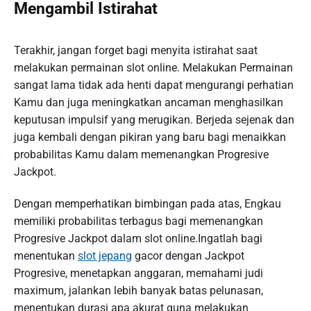
Mengambil Istirahat
Terakhir, jangan forget bagi menyita istirahat saat
melakukan permainan slot online. Melakukan Permainan
sangat lama tidak ada henti dapat mengurangi perhatian
Kamu dan juga meningkatkan ancaman menghasilkan
keputusan impulsif yang merugikan. Berjeda sejenak dan
juga kembali dengan pikiran yang baru bagi menaikkan
probabilitas Kamu dalam memenangkan Progresive
Jackpot.
Dengan memperhatikan bimbingan pada atas, Engkau
memiliki probabilitas terbagus bagi memenangkan
Progresive Jackpot dalam slot online.Ingatlah bagi
menentukan
slot jepang
gacor dengan Jackpot
Progresive, menetapkan anggaran, memahami judi
maximum, jalankan lebih banyak batas pelunasan,
menentukan durasi apa akurat guna melakukan