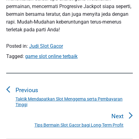
permainan, mencermati Progresive Jackpot siapa seperti,
bermain bersama teratur, dan juga menyita jeda dengan
rapi. Mudah-Mudahan keberuntungan terus-menerus
terletak pada parti Anda!
Posted in:
Judi Slot Gacor
Tagged:
game slot online terbaik
P
o
Previous
s
t
Taktik Mendapatkan Slot Menggema serta Pembayaran
P
Tinggi
n
r
a
e
Next
v
v
Tips Bermain Slot Gacor bagi Long-Term Profit
N
i
i
e
o