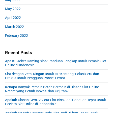
May 2022
April 2022
March 2022
February 2022
Recent Posts
Apa Itu Joker Gaming Slot? Panduan Lengkap untuk Pemain Slot
Online di Indonesia
Slot dengan Versi Ringan untuk HP Kentang: Solusi Seru dan
Praktis untuk Pengguna Ponsel Lemot
Kenapa Banyak Pemain Betah Bermain di Ulasan Slot Online
Netent yang Penuh Inovasi dan Kejutan?
Apakah Ulasan Gem Saviour Slot Bisa Jadi Panduan Tepat untuk
Pecinta Slot Online di Indonesia?
Apakah Pg Soft Fortune Gods Bisa Jadi Pilihan Tepat untuk