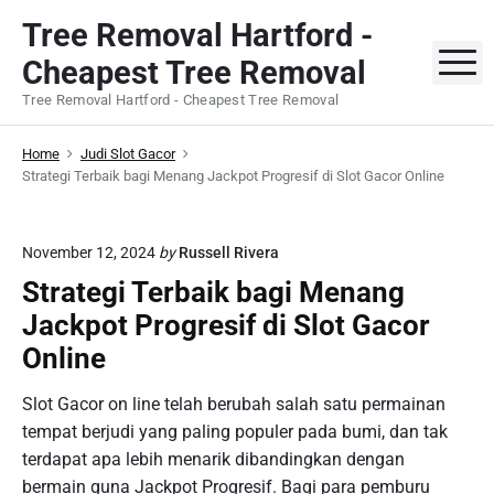
S
Tree Removal Hartford -
k
M
Cheapest Tree Removal
i
p
Tree Removal Hartford - Cheapest Tree Removal
t
o
Home
Judi Slot Gacor
c
Strategi Terbaik bagi Menang Jackpot Progresif di Slot Gacor Online
o
n
November 12, 2024
by
Russell Rivera
t
Strategi Terbaik bagi Menang
e
n
Jackpot Progresif di Slot Gacor
t
Online
Slot Gacor on line telah berubah salah satu permainan
tempat berjudi yang paling populer pada bumi, dan tak
terdapat apa lebih menarik dibandingkan dengan
bermain guna Jackpot Progresif. Bagi para pemburu