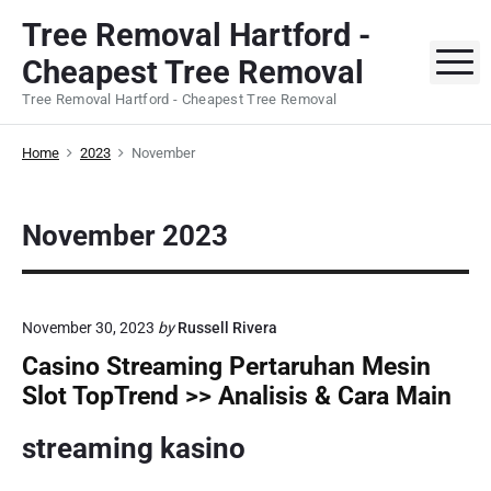
S
Tree Removal Hartford -
k
M
Cheapest Tree Removal
i
p
Tree Removal Hartford - Cheapest Tree Removal
t
o
Home
2023
November
c
o
November 2023
n
t
e
n
November 30, 2023
by
Russell Rivera
t
Casino Streaming Pertaruhan Mesin
Slot TopTrend >> Analisis & Cara Main
streaming kasino