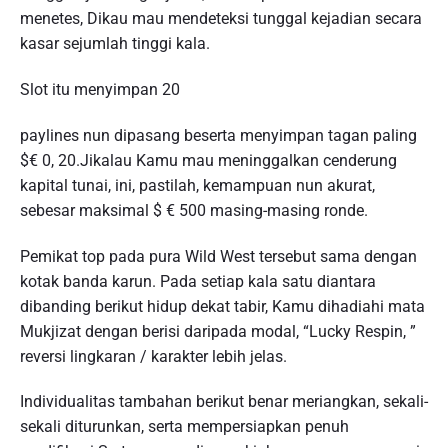
menetes, Dikau mau mendeteksi tunggal kejadian secara
kasar sejumlah tinggi kala.
Slot itu menyimpan 20
paylines nun dipasang beserta menyimpan tagan paling
$€ 0, 20.Jikalau Kamu mau meninggalkan cenderung
kapital tunai, ini, pastilah, kemampuan nun akurat,
sebesar maksimal $ € 500 masing-masing ronde.
Pemikat top pada pura Wild West tersebut sama dengan
kotak banda karun. Pada setiap kala satu diantara
dibanding berikut hidup dekat tabir, Kamu dihadiahi mata
Mukjizat dengan berisi daripada modal, “Lucky Respin, ”
reversi lingkaran / karakter lebih jelas.
Individualitas tambahan berikut benar meriangkan, sekali-
sekali diturunkan, serta mempersiapkan penuh