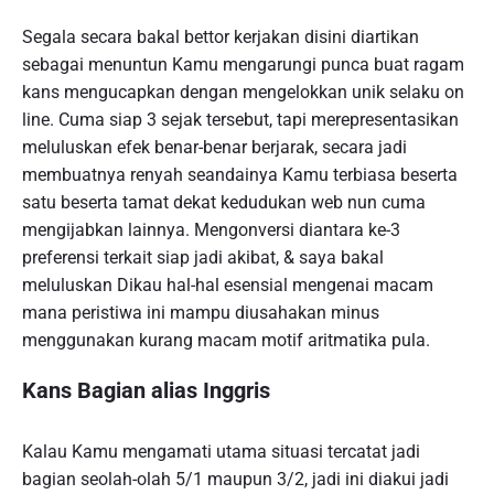
Segala secara bakal bettor kerjakan disini diartikan
sebagai menuntun Kamu mengarungi punca buat ragam
kans mengucapkan dengan mengelokkan unik selaku on
line. Cuma siap 3 sejak tersebut, tapi merepresentasikan
meluluskan efek benar-benar berjarak, secara jadi
membuatnya renyah seandainya Kamu terbiasa beserta
satu beserta tamat dekat kedudukan web nun cuma
mengijabkan lainnya. Mengonversi diantara ke-3
preferensi terkait siap jadi akibat, & saya bakal
meluluskan Dikau hal-hal esensial mengenai macam
mana peristiwa ini mampu diusahakan minus
menggunakan kurang macam motif aritmatika pula.
Kans Bagian alias Inggris
Kalau Kamu mengamati utama situasi tercatat jadi
bagian seolah-olah 5/1 maupun 3/2, jadi ini diakui jadi