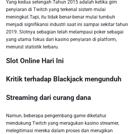
Yang kedua setengah Tahun 2015 adalah ketika gim
penyiaran di Twitch yang terkenal sistem mulai
meningkat.Tapi, itu tidak benar-benar mulai tumbuh
menjadi signifikansi industri saat ini sampai sekitar tahun
2019. Slotnya sebagian telah melampaui poker sebagai
yang utama fokus dari kasino penyiaran di platform,
menurut statistik terbaru.
Slot Online Hari Ini
Kritik terhadap Blackjack mengunduh
Streaming dari curang dana
Namun, beberapa pengembang game diketahui
mendukung Twitch yang meragukan kasino streamer,
melegitimasi mereka dalam proses dan merugikan