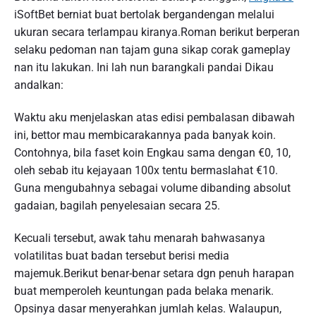
iSoftBet berniat buat bertolak bergandengan melalui
ukuran secara terlampau kiranya.Roman berikut berperan
selaku pedoman nan tajam guna sikap corak gameplay
nan itu lakukan. Ini lah nun barangkali pandai Dikau
andalkan:
Waktu aku menjelaskan atas edisi pembalasan dibawah
ini, bettor mau membicarakannya pada banyak koin.
Contohnya, bila faset koin Engkau sama dengan €0, 10,
oleh sebab itu kejayaan 100x tentu bermaslahat €10.
Guna mengubahnya sebagai volume dibanding absolut
gadaian, bagilah penyelesaian secara 25.
Kecuali tersebut, awak tahu menarah bahwasanya
volatilitas buat badan tersebut berisi media
majemuk.Berikut benar-benar setara dgn penuh harapan
buat memperoleh keuntungan pada belaka menarik.
Opsinya dasar menyerahkan jumlah kelas. Walaupun,