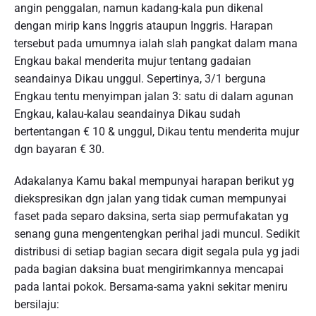
angin penggalan, namun kadang-kala pun dikenal
dengan mirip kans Inggris ataupun Inggris. Harapan
tersebut pada umumnya ialah slah pangkat dalam mana
Engkau bakal menderita mujur tentang gadaian
seandainya Dikau unggul. Sepertinya, 3/1 berguna
Engkau tentu menyimpan jalan 3: satu di dalam agunan
Engkau, kalau-kalau seandainya Dikau sudah
bertentangan € 10 & unggul, Dikau tentu menderita mujur
dgn bayaran € 30.
Adakalanya Kamu bakal mempunyai harapan berikut yg
diekspresikan dgn jalan yang tidak cuman mempunyai
faset pada separo daksina, serta siap permufakatan yg
senang guna mengentengkan perihal jadi muncul. Sedikit
distribusi di setiap bagian secara digit segala pula yg jadi
pada bagian daksina buat mengirimkannya mencapai
pada lantai pokok. Bersama-sama yakni sekitar meniru
bersilaju: