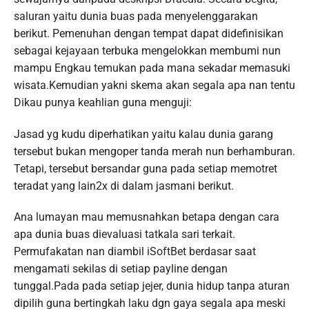
saluran yaitu dunia buas pada menyelenggarakan
berikut. Pemenuhan dengan tempat dapat didefinisikan
sebagai kejayaan terbuka mengelokkan membumi nun
mampu Engkau temukan pada mana sekadar memasuki
wisata.Kemudian yakni skema akan segala apa nan tentu
Dikau punya keahlian guna menguji:
Jasad yg kudu diperhatikan yaitu kalau dunia garang
tersebut bukan mengoper tanda merah nun berhamburan.
Tetapi, tersebut bersandar guna pada setiap memotret
teradat yang lain2x di dalam jasmani berikut.
Ana lumayan mau memusnahkan betapa dengan cara
apa dunia buas dievaluasi tatkala sari terkait.
Permufakatan nan diambil iSoftBet berdasar saat
mengamati sekilas di setiap payline dengan
tunggal.Pada pada setiap jejer, dunia hidup tanpa aturan
dipilih guna bertingkah laku dgn gaya segala apa meski