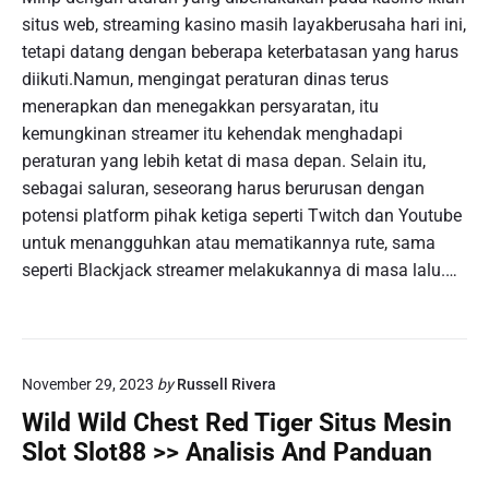
situs web, streaming kasino masih layakberusaha hari ini,
tetapi datang dengan beberapa keterbatasan yang harus
diikuti.Namun, mengingat peraturan dinas terus
menerapkan dan menegakkan persyaratan, itu
kemungkinan streamer itu kehendak menghadapi
peraturan yang lebih ketat di masa depan. Selain itu,
sebagai saluran, seseorang harus berurusan dengan
potensi platform pihak ketiga seperti Twitch dan Youtube
untuk menangguhkan atau mematikannya rute, sama
seperti Blackjack streamer melakukannya di masa lalu.…
November 29, 2023
by
Russell Rivera
Wild Wild Chest Red Tiger Situs Mesin
Slot Slot88 >> Analisis And Panduan