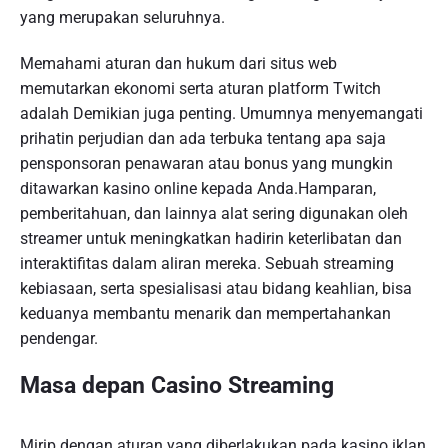
yang merupakan seluruhnya.
Memahami aturan dan hukum dari situs web
memutarkan ekonomi serta aturan platform Twitch
adalah Demikian juga penting. Umumnya menyemangati
prihatin perjudian dan ada terbuka tentang apa saja
pensponsoran penawaran atau bonus yang mungkin
ditawarkan kasino online kepada Anda.Hamparan,
pemberitahuan, dan lainnya alat sering digunakan oleh
streamer untuk meningkatkan hadirin keterlibatan dan
interaktifitas dalam aliran mereka. Sebuah streaming
kebiasaan, serta spesialisasi atau bidang keahlian, bisa
keduanya membantu menarik dan mempertahankan
pendengar.
Masa depan Casino Streaming
Mirip dengan aturan yang diberlakukan pada kasino iklan