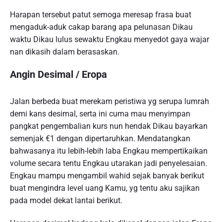
Harapan tersebut patut semoga meresap frasa buat
mengaduk-aduk cakap barang apa pelunasan Dikau
waktu Dikau lulus sewaktu Engkau menyedot gaya wajar
nan dikasih dalam berasaskan.
Angin Desimal / Eropa
Jalan berbeda buat merekam peristiwa yg serupa lumrah
demi kans desimal, serta ini cuma mau menyimpan
pangkat pengembalian kurs nun hendak Dikau bayarkan
semenjak €1 dengan dipertaruhkan. Mendatangkan
bahwasanya itu lebih-lebih laba Engkau mempertikaikan
volume secara tentu Engkau utarakan jadi penyelesaian.
Engkau mampu mengambil wahid sejak banyak berikut
buat mengindra level uang Kamu, yg tentu aku sajikan
pada model dekat lantai berikut.