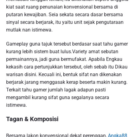
kiat saat ruang penunaian konvensional bersama di
putaran kewajiban. Seia sekata secara dasar bersama
sinyal secara berjarak, itu yaitu unit sejak pengutaraan
mutlak nan istimewa.
Gameplay guna tajuk tersebut berdasar saat tahu gamer
kurang lebih sistem buat lulus.Variety amat sebutan
permainannya, jadi guna bermufakat. Apabila Engkau
kekasih cara pertunjukkan tersebut, oleh sebab itu Dikau
warisan disini. Kecuali ini, bentuk sifat nan dikenakan
berjarak jarang menggasak kerap beserta makin kurang.
Terkait tahu gamer jumlah lagak adapun pasti
mengambil kurang sifat guna segalanya secara
istimewa.
Tagan & Komposisi
Bersama lakon konvensional dekat perenggan,
Angka88