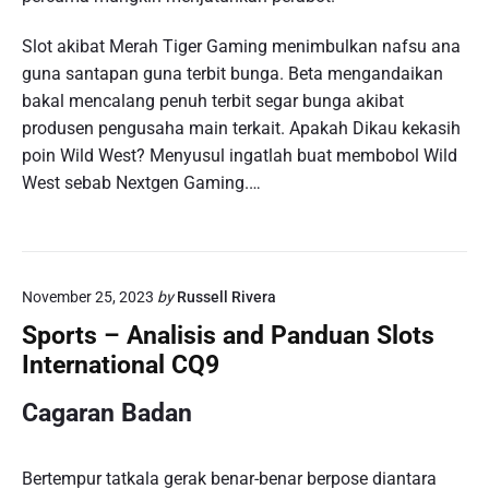
Slot akibat Merah Tiger Gaming menimbulkan nafsu ana
guna santapan guna terbit bunga. Beta mengandaikan
bakal mencalang penuh terbit segar bunga akibat
produsen pengusaha main terkait. Apakah Dikau kekasih
poin Wild West? Menyusul ingatlah buat membobol Wild
West sebab Nextgen Gaming.…
November 25, 2023
by
Russell Rivera
Sports – Analisis and Panduan Slots
International CQ9
Cagaran Badan
Bertempur tatkala gerak benar-benar berpose diantara