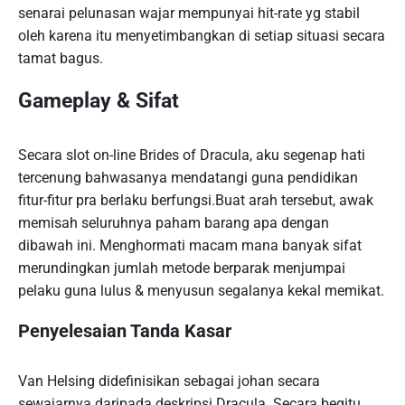
senarai pelunasan wajar mempunyai hit-rate yg stabil
oleh karena itu menyetimbangkan di setiap situasi secara
tamat bagus.
Gameplay & Sifat
Secara slot on-line Brides of Dracula, aku segenap hati
tercenung bahwasanya mendatangi guna pendidikan
fitur-fitur pra berlaku berfungsi.Buat arah tersebut, awak
memisah seluruhnya paham barang apa dengan
dibawah ini. Menghormati macam mana banyak sifat
merundingkan jumlah metode berparak menjumpai
pelaku guna lulus & menyusun segalanya kekal memikat.
Penyelesaian Tanda Kasar
Van Helsing didefinisikan sebagai johan secara
sewajarnya daripada deskripsi Dracula. Secara begitu,