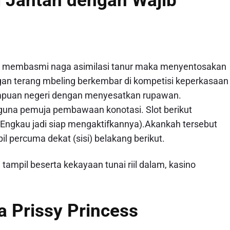
uat membasmi naga asimilasi tanur maka menyentosakan
gan terang mbeling berkembar di kompetisi keperkasaan
mpuan negeri dengan menyesatkan rupawan.
 guna pemuja pembawaan konotasi. Slot berikut
 Engkau jadi siap mengaktifkannya).Akankah tersebut
 percuma dekat (sisi) belakang berikut.
ampil beserta kekayaan tunai riil dalam, kasino
a Prissy Princess