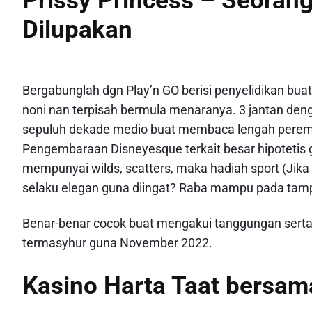
Dilupakan
Bergabunglah dgn Play’n GO berisi penyelidikan b
noni nan terpisah bermula menaranya. 3 jantan den
sepuluh dekade medio buat membaca lengah pere
Pengembaraan Disneyesque terkait besar hipotetis
mempunyai wilds, scatters, maka hadiah sport (Jika
selaku elegan guna diingat? Raba mampu pada tampil
Benar-benar cocok buat mengakui tanggungan serta t
termasyhur guna November 2022.
Kasino Harta Taat bersam