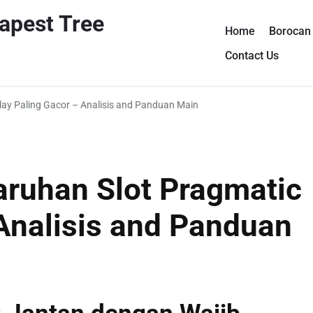
apest Tree
Home
Borocan 
Contact Us
Play Paling Gacor – Analisis and Panduan Main
aruhan Slot Pragmatic
 Analisis and Panduan
g Jantan dengan Wajib