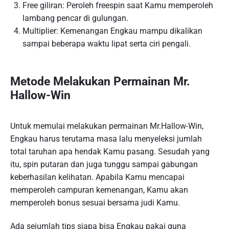
Free giliran: Peroleh freespin saat Kamu memperoleh
lambang pencar di gulungan.
Multiplier: Kemenangan Engkau mampu dikalikan
sampai beberapa waktu lipat serta ciri pengali.
Metode Melakukan Permainan Mr.
Hallow-Win
Untuk memulai melakukan permainan Mr.Hallow-Win,
Engkau harus terutama masa lalu menyeleksi jumlah
total taruhan apa hendak Kamu pasang. Sesudah yang
itu, spin putaran dan juga tunggu sampai gabungan
keberhasilan kelihatan. Apabila Kamu mencapai
memperoleh campuran kemenangan, Kamu akan
memperoleh bonus sesuai bersama judi Kamu.
Ada sejumlah tips siapa bisa Engkau pakai guna