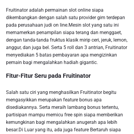
Fruitinator adalah permainan slot online siapa
dikembangkan dengan salah satu provider gim terdepan
pada perusahaan judi on line.Mesin slot yang satu ini
memamerkan penampilan siapa terang dan menggaet,
dengan tanda-tanda fruktus klasik mirip ceri, jeruk, lemon,
anggur, dan juga bel. Serta 5 roll dan 3 antrian, Fruitinator
menyediakan 5 batas pembayaran apa mengizinkan
pemain bagi mengalahkan hadiah gigantic.
Fitur-Fitur Seru pada Fruitinator
Salah satu ciri yang menghasilkan Fruitinator begitu
mengasyikkan merupakan feature bonus apa
disediakannya. Serta meraih lambang bonus tertentu,
partisipan mampu memicu free spin siapa memberikan
kemungkinan bagi mengalahkan anugerah apa lebih
besar.Di Luar yang itu, ada juga feature Bertaruh siapa