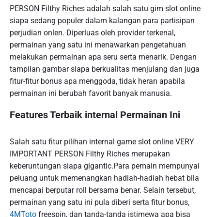
PERSON Filthy Riches adalah salah satu gim slot online
siapa sedang populer dalam kalangan para partisipan
perjudian onlen. Diperluas oleh provider terkenal,
permainan yang satu ini menawarkan pengetahuan
melakukan permainan apa seru serta menarik. Dengan
tampilan gambar siapa berkualitas menjulang dan juga
fitur-fitur bonus apa menggoda, tidak heran apabila
permainan ini berubah favorit banyak manusia.
Features Terbaik internal Permainan Ini
Salah satu fitur pilihan internal game slot online VERY
IMPORTANT PERSON Filthy Riches merupakan
keberuntungan siapa gigantic.Para pemain mempunyai
peluang untuk memenangkan hadiah-hadiah hebat bila
mencapai berputar roll bersama benar. Selain tersebut,
permainan yang satu ini pula diberi serta fitur bonus,
4MToto
freespin, dan tanda-tanda istimewa apa bisa