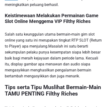
meningkatkan peluang berhasil.
Keistimewaan Melakukan Permainan Game
Slot Online Menggema VIP Filthy Riches
Salah satu keunggulan utama bermain-main gim slot
online yang satu ini merupakan tingkat RTP SLOT (Return
to Player) apa menjulang.Masalah ini satu berarti
sekumpulan pelaku punya kesempatan siapa lebih besar
baik bagi meraih kejayaan dalam periode lama. Kecuali
itu, display gambar apa menawan dan audio siapa
mengasyikkan menghasilkan pengalaman bermain
bertambah mengasyikkan dan juga menarik.
Tips serta Tipu Muslihat Bermain-Main
TAMU PENTING Filthy Riches