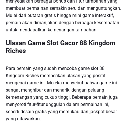
menyediakan berbagai bonus dan fitur tambahan yang
membuat permainan semakin seru dan menguntungkan.
Mulai dari putaran gratis hingga mini game interaktif,
pemain akan dimanjakan dengan berbagai kesempatan
untuk mendapatkan kemenangan tambahan.
Ulasan Game Slot Gacor 88 Kingdom
Riches
Para pemain yang sudah mencoba game slot 88
Kingdom Riches memberikan ulasan yang positif
mengenai game ini. Mereka menyebut bahwa game ini
sangat menghibur dan menarik, dengan peluang
kemenangan yang cukup tinggi. Beberapa pemain juga
menyoroti fitur-fitur unggulan dalam permainan ini,
seperti desain grafis yang memukau dan jackpot besar
yang ditawarkan.