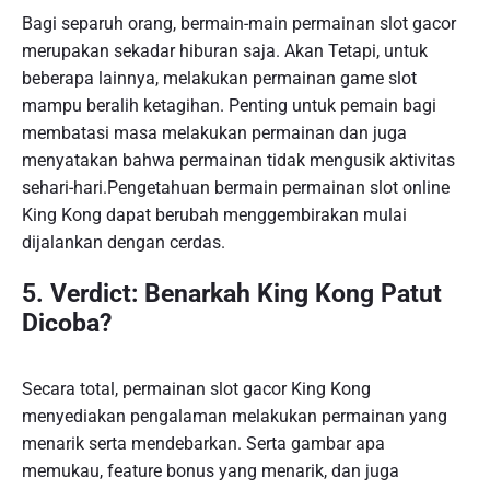
Bagi separuh orang, bermain-main permainan slot gacor
merupakan sekadar hiburan saja. Akan Tetapi, untuk
beberapa lainnya, melakukan permainan game slot
mampu beralih ketagihan. Penting untuk pemain bagi
membatasi masa melakukan permainan dan juga
menyatakan bahwa permainan tidak mengusik aktivitas
sehari-hari.Pengetahuan bermain permainan slot online
King Kong dapat berubah menggembirakan mulai
dijalankan dengan cerdas.
5. Verdict: Benarkah King Kong Patut
Dicoba?
Secara total, permainan slot gacor King Kong
menyediakan pengalaman melakukan permainan yang
menarik serta mendebarkan. Serta gambar apa
memukau, feature bonus yang menarik, dan juga