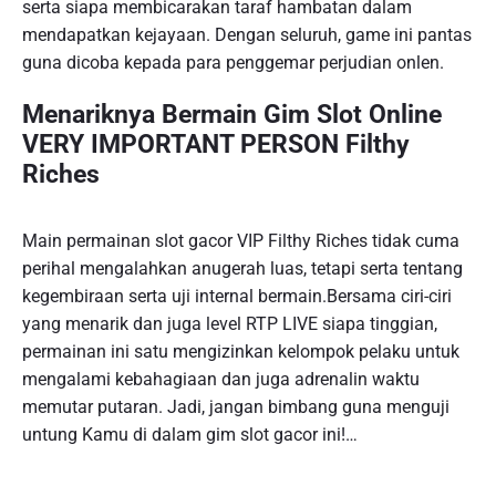
serta siapa membicarakan taraf hambatan dalam
mendapatkan kejayaan. Dengan seluruh, game ini pantas
guna dicoba kepada para penggemar perjudian onlen.
Menariknya Bermain Gim Slot Online
VERY IMPORTANT PERSON Filthy
Riches
Main permainan slot gacor VIP Filthy Riches tidak cuma
perihal mengalahkan anugerah luas, tetapi serta tentang
kegembiraan serta uji internal bermain.Bersama ciri-ciri
yang menarik dan juga level RTP LIVE siapa tinggian,
permainan ini satu mengizinkan kelompok pelaku untuk
mengalami kebahagiaan dan juga adrenalin waktu
memutar putaran. Jadi, jangan bimbang guna menguji
untung Kamu di dalam gim slot gacor ini!…