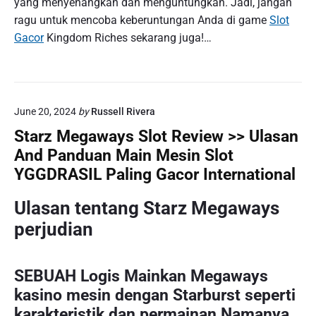
yang menyenangkan dan menguntungkan. Jadi, jangan
ragu untuk mencoba keberuntungan Anda di game
Slot
Gacor
Kingdom Riches sekarang juga!…
June 20, 2024
by
Russell Rivera
Starz Megaways Slot Review >> Ulasan
And Panduan Main Mesin Slot
YGGDRASIL Paling Gacor International
Ulasan tentang Starz Megaways
perjudian
SEBUAH Logis Mainkan Megaways
kasino mesin dengan Starburst seperti
karakteristik dan permainan Namanya