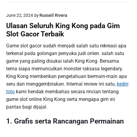
June 22, 2024
by
Russell Rivera
Ulasan Seluruh King Kong pada Gim
Slot Gacor Terbaik
Game slot gacor sudah menjadi salah satu rekreasi apa
terkenal pada golongan penyuka judi onlen. salah satu
game yang paling disukai ialah King Kong. Bersama
tema siapa memunculkan monster raksasa legendary,
King Kong memberikan pengetahuan bermain-main apa
seru dan menggembirakan. Internal review ini satu,
kediri
toto
kami hendak membahas secara rincian tentang
game slot online King Kong serta mengapa gim ini
pantas bagi dijajal.
1. Grafis serta Rancangan Permainan