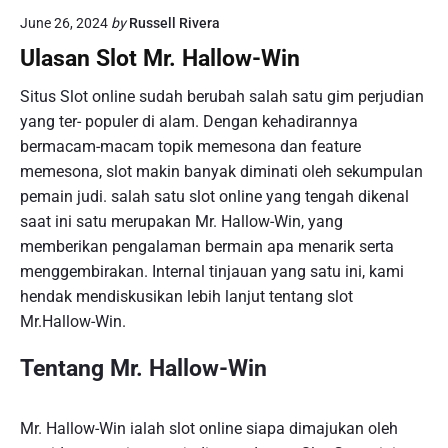
June 26, 2024
by
Russell Rivera
Ulasan Slot Mr. Hallow-Win
Situs Slot online sudah berubah salah satu gim perjudian
yang ter- populer di alam. Dengan kehadirannya
bermacam-macam topik memesona dan feature
memesona, slot makin banyak diminati oleh sekumpulan
pemain judi. salah satu slot online yang tengah dikenal
saat ini satu merupakan Mr. Hallow-Win, yang
memberikan pengalaman bermain apa menarik serta
menggembirakan. Internal tinjauan yang satu ini, kami
hendak mendiskusikan lebih lanjut tentang slot
Mr.Hallow-Win.
Tentang Mr. Hallow-Win
Mr. Hallow-Win ialah slot online siapa dimajukan oleh