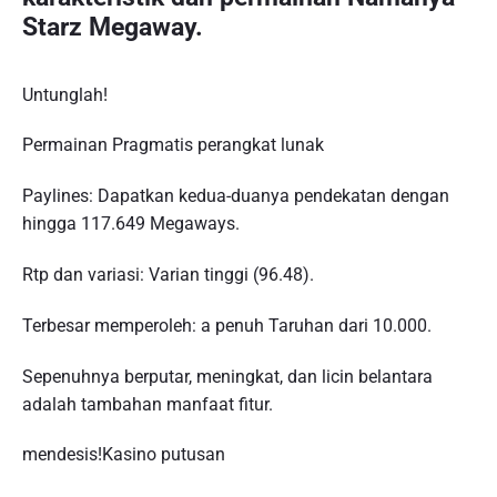
Starz Megaway.
Untunglah!
Permainan Pragmatis perangkat lunak
Paylines: Dapatkan kedua-duanya pendekatan dengan
hingga 117.649 Megaways.
Rtp dan variasi: Varian tinggi (96.48).
Terbesar memperoleh: a penuh Taruhan dari 10.000.
Sepenuhnya berputar, meningkat, dan licin belantara
adalah tambahan manfaat fitur.
mendesis!Kasino putusan