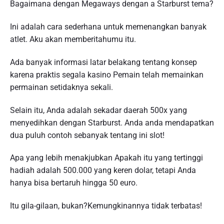
Bagaimana dengan Megaways dengan a Starburst tema?
Ini adalah cara sederhana untuk memenangkan banyak
atlet. Aku akan memberitahumu itu.
Ada banyak informasi latar belakang tentang konsep
karena praktis segala kasino Pemain telah memainkan
permainan setidaknya sekali.
Selain itu, Anda adalah sekadar daerah 500x yang
menyedihkan dengan Starburst. Anda anda mendapatkan
dua puluh contoh sebanyak tentang ini slot!
Apa yang lebih menakjubkan Apakah itu yang tertinggi
hadiah adalah 500.000 yang keren dolar, tetapi Anda
hanya bisa bertaruh hingga 50 euro.
Itu gila-gilaan, bukan?Kemungkinannya tidak terbatas!