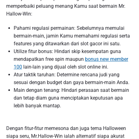
memperbaiki peluang menang Kamu saat bermain Mr.
Hallow-Win:
Pahami regulasi permainan: Sebelumnya memulai
bermain-main, jamin Kamu memahami regulasi serta
features yang ditawarkan dari slot gacor ini satu.
Utilize fitur bonus: Hindari skip kesempatan guna
mendapatkan free spin maupun
bonus new member
100
lain-lain yang dijual oleh slot online ini.
Atur taktik taruhan: Determine rencana judi yang
sesuai dengan budget dan gaya bermain-main Anda.
Main dengan tenang: Hindari perasaan saat bermain
dan tetap diam guna menciptakan keputusan apa
lebih banyak mantap.
Dengan fitur-fitur memesona dan juga tema Halloween
siapa seru, Mr.Hallow-Win ialah alternatif siapa akurat