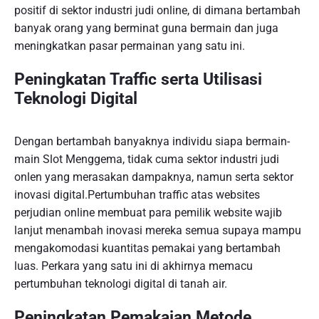
positif di sektor industri judi online, di dimana bertambah
banyak orang yang berminat guna bermain dan juga
meningkatkan pasar permainan yang satu ini.
Peningkatan Traffic serta Utilisasi
Teknologi Digital
Dengan bertambah banyaknya individu siapa bermain-
main Slot Menggema, tidak cuma sektor industri judi
onlen yang merasakan dampaknya, namun serta sektor
inovasi digital.Pertumbuhan traffic atas websites
perjudian online membuat para pemilik website wajib
lanjut menambah inovasi mereka semua supaya mampu
mengakomodasi kuantitas pemakai yang bertambah
luas. Perkara yang satu ini di akhirnya memacu
pertumbuhan teknologi digital di tanah air.
Peningkatan Pemakaian Metode