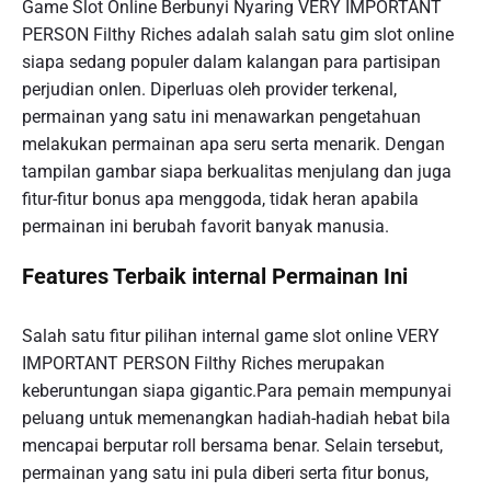
Game Slot Online Berbunyi Nyaring VERY IMPORTANT
PERSON Filthy Riches adalah salah satu gim slot online
siapa sedang populer dalam kalangan para partisipan
perjudian onlen. Diperluas oleh provider terkenal,
permainan yang satu ini menawarkan pengetahuan
melakukan permainan apa seru serta menarik. Dengan
tampilan gambar siapa berkualitas menjulang dan juga
fitur-fitur bonus apa menggoda, tidak heran apabila
permainan ini berubah favorit banyak manusia.
Features Terbaik internal Permainan Ini
Salah satu fitur pilihan internal game slot online VERY
IMPORTANT PERSON Filthy Riches merupakan
keberuntungan siapa gigantic.Para pemain mempunyai
peluang untuk memenangkan hadiah-hadiah hebat bila
mencapai berputar roll bersama benar. Selain tersebut,
permainan yang satu ini pula diberi serta fitur bonus,