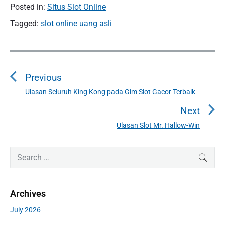
Posted in:
Situs Slot Online
Tagged:
slot online uang asli
P
o
Previous
s
t
Ulasan Seluruh King Kong pada Gim Slot Gacor Terbaik
P
n
r
Next
a
e
Ulasan Slot Mr. Hallow-Win
N
v
v
e
i
i
P
x
S
SEAR
o
g
r
e
t
u
a
i
a
p
s
m
t
r
o
Archives
a
p
c
i
s
r
o
h
July 2026
o
y
t
f
s