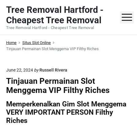
S
Tree Removal Hartford -
k
M
Cheapest Tree Removal
i
p
Tree Removal Hartford - Cheapest Tree Removal
t
o
Home
Situs Slot Online
c
Tinjauan Permainan Slot Menggema VIP Filthy Riches
o
n
June 22, 2024
by
Russell Rivera
t
Tinjauan Permainan Slot
e
n
Menggema VIP Filthy Riches
t
Memperkenalkan Gim Slot Menggema
VERY IMPORTANT PERSON Filthy
Riches