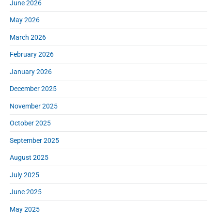
S
n
:
June 2026
o
t
i
r
:
d
May 2026
:
e
March 2026
b
a
February 2026
r
January 2026
December 2025
November 2025
October 2025
September 2025
August 2025
July 2025
June 2025
May 2025