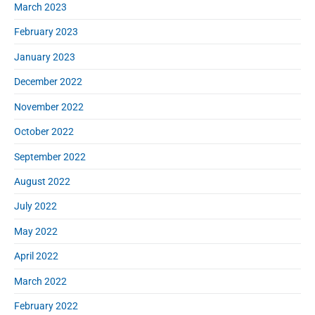
March 2023
February 2023
January 2023
December 2022
November 2022
October 2022
September 2022
August 2022
July 2022
May 2022
April 2022
March 2022
February 2022