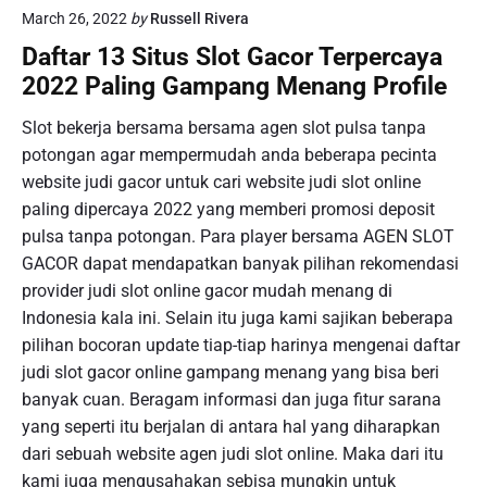
March 26, 2022
by
Russell Rivera
Daftar 13 Situs Slot Gacor Terpercaya
2022 Paling Gampang Menang Profile
Slot bekerja bersama bersama agen slot pulsa tanpa
potongan agar mempermudah anda beberapa pecinta
website judi gacor untuk cari website judi slot online
paling dipercaya 2022 yang memberi promosi deposit
pulsa tanpa potongan. Para player bersama AGEN SLOT
GACOR dapat mendapatkan banyak pilihan rekomendasi
provider judi slot online gacor mudah menang di
Indonesia kala ini. Selain itu juga kami sajikan beberapa
pilihan bocoran update tiap-tiap harinya mengenai daftar
judi slot gacor online gampang menang yang bisa beri
banyak cuan. Beragam informasi dan juga fitur sarana
yang seperti itu berjalan di antara hal yang diharapkan
dari sebuah website agen judi slot online. Maka dari itu
kami juga mengusahakan sebisa mungkin untuk