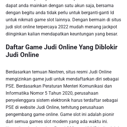
dapat anda mainkan dengan satu akun saja, bersama
dengan begitu anda tidak perlu untuk berganti-ganti Id
untuk nikmati game slot lainnya. Dengan bermain di situs
judi slot online terpercaya 2022 mudah menang jackpot
diinginkan kalian mendapatkan keuntungan yang besar.
Daftar Game Judi Online Yang Diblokir
Judi Online
Berdasarkan temuan Nextren, situs resmi Judi Online
mengizinkan game judi untuk mendaftarkan diri sebagai
PSE. Berdasarkan Peraturan Menteri Komunikasi dan
Informatika Nomor 5 Tahun 2020, perusahaan
penyelenggara sistem elektronik harus terdaftar sebagai
PSE di website Judi Online, terhitung perusahaan
pengembang game online. Game slot ini adalah pionir
dari semua games slot modern yang ada waktu ini.