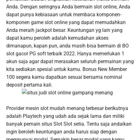
Anda. Dengan seringnya Anda bermain slot online, Anda
dapat punya kebiasaan untuk membaca komponen-
komponen game slot online yang dapat memudahkan
Anda meraih jackpot besar. Keuntungan yg lain yang
dapat kamu peroleh adalah kemudahan akses
dimanapun, kapan pun, anda masih bisa bermain di BO
slot gacor PG soft terbaik 2022. Hanya memerlukan 1
akun saja agar dapat merasakan seluruh permainan yang
kita sediakan spesial untuk kamu. Bonus New Member
100 segera kamu dapatkan sesuai bersama nominal
deposit pertama kali.
Provider mesin slot mudah menang terbesar berikutnya
adalah Playtech yang udah ada sejak lama dan miliki
banyak pemain situs Slot Slot setia. Tentu saja andaikan
ingin beroleh keuntungan anda harus siap dengan
mempunyai modal. Semakin besar modal yang kamu