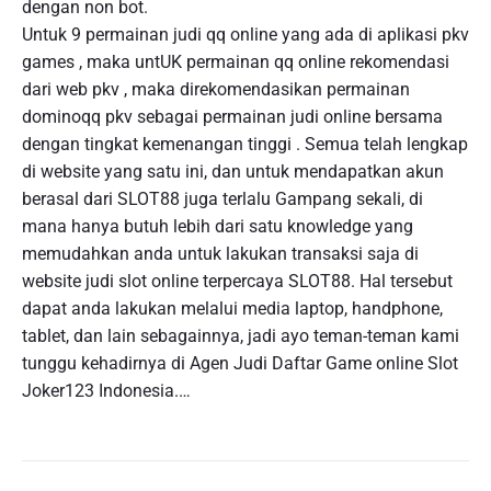
dengan non bot.
Untuk 9 permainan judi qq online yang ada di aplikasi pkv
games , maka untUK permainan qq online rekomendasi
dari web pkv , maka direkomendasikan permainan
dominoqq pkv sebagai permainan judi online bersama
dengan tingkat kemenangan tinggi . Semua telah lengkap
di website yang satu ini, dan untuk mendapatkan akun
berasal dari SLOT88 juga terlalu Gampang sekali, di
mana hanya butuh lebih dari satu knowledge yang
memudahkan anda untuk lakukan transaksi saja di
website judi slot online terpercaya SLOT88. Hal tersebut
dapat anda lakukan melalui media laptop, handphone,
tablet, dan lain sebagainnya, jadi ayo teman-teman kami
tunggu kehadirnya di Agen Judi Daftar Game online Slot
Joker123 Indonesia.…