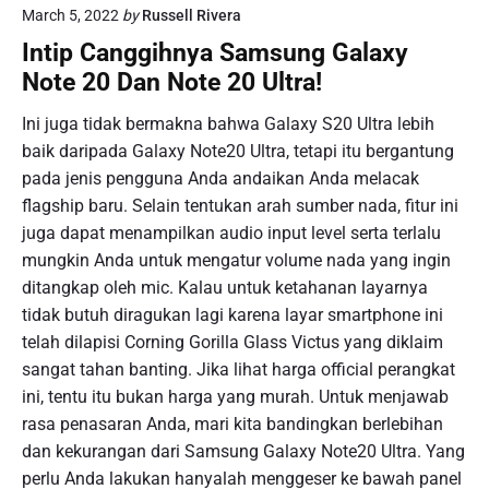
March 5, 2022
by
Russell Rivera
Intip Canggihnya Samsung Galaxy
Note 20 Dan Note 20 Ultra!
Ini juga tidak bermakna bahwa Galaxy S20 Ultra lebih
baik daripada Galaxy Note20 Ultra, tetapi itu bergantung
pada jenis pengguna Anda andaikan Anda melacak
flagship baru. Selain tentukan arah sumber nada, fitur ini
juga dapat menampilkan audio input level serta terlalu
mungkin Anda untuk mengatur volume nada yang ingin
ditangkap oleh mic. Kalau untuk ketahanan layarnya
tidak butuh diragukan lagi karena layar smartphone ini
telah dilapisi Corning Gorilla Glass Victus yang diklaim
sangat tahan banting. Jika lihat harga official perangkat
ini, tentu itu bukan harga yang murah. Untuk menjawab
rasa penasaran Anda, mari kita bandingkan berlebihan
dan kekurangan dari Samsung Galaxy Note20 Ultra. Yang
perlu Anda lakukan hanyalah menggeser ke bawah panel