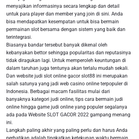
menyajikan informasinya secara lengkap dan detail
untuk para player dan member yang join di sini. Anda
bisa mendapatkan kesempatan untuk bisa bermain
permainan slot bersama dengan sistem yang baik dan
terintegrasi.
Biasanya bandar tersebut banyak dikenal oleh
kebanyakan bettor sehingga popularitas dan reputasinya
tidak diragukan lagi. Untuk memperoleh keuntungan di
dalam taruhan juga tentunya akan terlalu mudah sekali.
Dan website judi slot online gacor slot88 ini merupakan
salah satunya yang jadi web casino online terpopuler di
Indonesia. Berbagai macam fasilitas mulai dari
banyaknya kategori judi online, tips cara bermain judi
online hingga game judi online yang populer segalanya
ada pada Website SLOT GACOR 2022 gampang menang
ini.
Langkah paling akhir yang paling perlu dan harus Anda
perhatikan adalah tingkatkan ketekunan waktu bermain