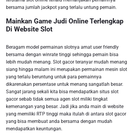
bersama jumlah jackpot yang terlalu untung pemain.
Mainkan Game Judi Online Terlengkap
Di Website Slot
Beragam model permainan slotnya amat user friendly
bersama dengan winrate tinggi sehingga pemain bisa
lebih mudah menang. Slot gacor teranyar mudah menang
siang hingga malam ini merupakan permainan mesin slot
yang terlalu beruntung untuk para pemainnya
dikarenakan persentase untuk menang sangatlah besar.
Sangat jarang sekali kita bisa mendapatkan situs slot
gacor sebab tidak semua agen slot miliki tingkat
kemenangan yang besar. Jadi jika anda main di website
yang memiliki RTP tinggi maka itulah di antara slot gacor
yang bisa membuat anda bersama dengan mudah
mendapatkan keuntungan.