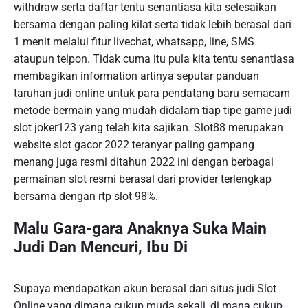
withdraw serta daftar tentu senantiasa kita selesaikan
bersama dengan paling kilat serta tidak lebih berasal dari
1 menit melalui fitur livechat, whatsapp, line, SMS
ataupun telpon. Tidak cuma itu pula kita tentu senantiasa
membagikan information artinya seputar panduan
taruhan judi online untuk para pendatang baru semacam
metode bermain yang mudah didalam tiap tipe game judi
slot joker123 yang telah kita sajikan. Slot88 merupakan
website slot gacor 2022 teranyar paling gampang
menang juga resmi ditahun 2022 ini dengan berbagai
permainan slot resmi berasal dari provider terlengkap
bersama dengan rtp slot 98%.
Malu Gara-gara Anaknya Suka Main
Judi Dan Mencuri, Ibu Di
Supaya mendapatkan akun berasal dari situs judi Slot
Online yang dimana cukup muda sekali, di mana cukup