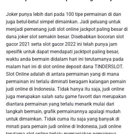
Joker punya lebih dari pada 100 tipe permainan di dan
juga betul-betul simpel dimainkan. Jadi peluang untuk
menjadi pemenang judi slot online jackpot paling besar di
dana joker slot semakin besar. Disebabkan bocoran slot
gacor 2021 serta slot gacor 2022 ini telah punya jam
spesifik untuk dapat mendapati jacktpot paling besar,
waktu anda bermain didalam hari ini terutamanya pada
malam hari ini di slot online deposit dana TINDERSLOT.
Slot Online adalah di antara permainan yang di mana
permainan ini terlalu diminati beragam kalangan pemain
judi online di Indonesia. Tidak hanya itu saja, judi online
juga merupakan salah satu game favorit dan merupakan
diantara permainan yang terlalu menarik mulai dari
langkah bermain, grafik permainannya apalagi mudah
untuk dimainkan. Tidak cuma itu saja yang banyak di
minati para pemain judi online di Indonesia, judi online
terutama slot online terlalu memanjakan pemainnya