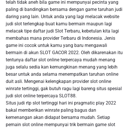
telah tidak aneh bila game ini mempunyai pecinta yang
paling di bandingkan bersama dengan game taruhan judi
daring yang lain. Untuk anda yang lagi melacak website
judi slot terlengkap buat kamu bermain maupun lagi
melacak tipe daftar judi Slot Terbaru, kebetulan kita lagi
membahas mana provider Terbaru di Indonesia. Jenis
game ini cocok untuk kamu yang baru mengawali
bermain di akun SLOT GACOR 2022. Oleh dikarenakan itu
tentunya daftar slot online terpercaya mudah menang
juga selalu sedia kan kemungkinan menang yang lebih
besar untuk anda selama menempatkan taruhan online
duit asli. Mengenai kelengkapan provider slot online
winrate tertinggi, gak butuh ragu lagi bareng situs spesial
judi slot online terpercaya SLOT88.
Situs judi rtp slot tertinggi hari ini pragmatic play 2022
bakal memberikan winrate paling bagus dan
kemenangan akan didapat bersama mudah. Setiap
pemain slot online mempunyai trik bermain game slot