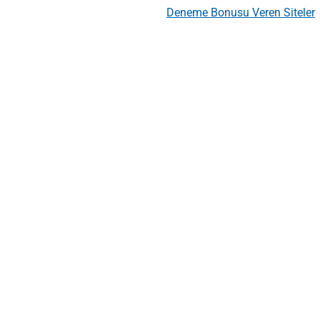
Deneme Bonusu Veren Siteler
t
t
: