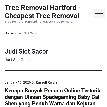
S
Tree Removal Hartford -
k
M
Cheapest Tree Removal
i
p
Tree Removal Hartford - Cheapest Tree Removal
t
o
Home
Judi Slot Gacor
c
o
Judi Slot Gacor
n
t
Judi Slot Gacor
e
n
t
January 13, 2026
by
Russell Rivera
Kenapa Banyak Pemain Online Tertarik
dengan Ulasan Spadegaming Baby Cai
Shen yang Penuh Warna dan Kejutan