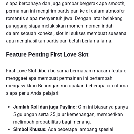
siapa bercahaya dan juga gambar bergerak apa smooth,
permainan ini mengirim partisipan ke di dalam atmosfer
romantis siapa menyentuh jiwa. Dengan latar belakang
punggung siapa melukiskan momen-momen indah
dalam sebuah koneksi, slot ini sukses membuat suasana
apa menghasilkan partisipan betah berlama-lama.
Feature Penting First Love Slot
First Love Slot diberi bersama bermacam-macam feature
menggaet apa membuat permainan ini bertambah
mengasyikkan.Beriringan merupakan beberapa ciri utama
siapa perlu Anda pelajari:
Jumlah Roll dan juga Payline:
Gim ini biasanya punya
5 gulungan serta 25 jalur kemenangan, memberikan
melimpah probabilitas bagi menang.
Simbol Khusus:
Ada beberapa lambang spesial