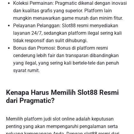
Koleksi Permainan: Pragmatic dikenal dengan inovasi
dan kualitas grafis yang superior. Platform lain
mungkin menawarkan game murah dan minim fitur.
Pelayanan Pelanggan: Slot88 resmi menyediakan
layanan 24/7, sedangkan platform ilegal sering kali
tidak responsif dan sulit dihubungi.
Bonus dan Promosi: Bonus di platform resmi
cenderung lebih fair dan transparan dibandingkan
yang ilegal, yang sering kali bertele-tele dan penuh
syarat rumit.
Kenapa Harus Memilih Slot88 Resmi
dari Pragmatic?
Memilih platform judi slot online adalah keputusan
penting yang akan mempengaruhi pengalaman serta
peluang kemenangan Anda. Dengan slot88 resmi dari