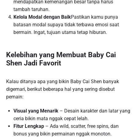
mendapatkan kemenangan besar tanpa harus
tambah taruhan.
Kelola Modal dengan Baik
Pastikan kamu punya
batasan modal supaya tidak terbawa emosi saat
bermain. Ingat, tujuan utama tetap hiburan.
Kelebihan yang Membuat Baby Cai
Shen Jadi Favorit
Kalau ditanya apa yang bikin Baby Cai Shen banyak
digemari, berikut beberapa hal yang sering disebut
pemain:
Visual yang Menarik
– Desain karakter dan latar yang
ceria bikin mata nggak cepat lelah.
Fitur Lengkap
– Ada wild, scatter, free spins, dan
bonus yang bikin permainan nggak monoton.