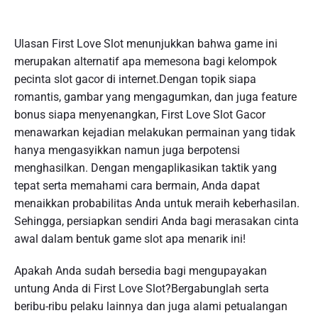
Ulasan First Love Slot menunjukkan bahwa game ini
merupakan alternatif apa memesona bagi kelompok
pecinta slot gacor di internet.Dengan topik siapa
romantis, gambar yang mengagumkan, dan juga feature
bonus siapa menyenangkan, First Love Slot Gacor
menawarkan kejadian melakukan permainan yang tidak
hanya mengasyikkan namun juga berpotensi
menghasilkan. Dengan mengaplikasikan taktik yang
tepat serta memahami cara bermain, Anda dapat
menaikkan probabilitas Anda untuk meraih keberhasilan.
Sehingga, persiapkan sendiri Anda bagi merasakan cinta
awal dalam bentuk game slot apa menarik ini!
Apakah Anda sudah bersedia bagi mengupayakan
untung Anda di First Love Slot?Bergabunglah serta
beribu-ribu pelaku lainnya dan juga alami petualangan