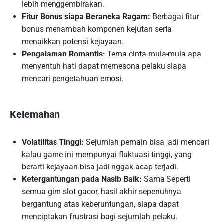
lebih menggembirakan.
Fitur Bonus siapa Beraneka Ragam:
Berbagai fitur
bonus menambah komponen kejutan serta
menaikkan potensi kejayaan.
Pengalaman Romantis:
Tema cinta mula-mula apa
menyentuh hati dapat memesona pelaku siapa
mencari pengetahuan emosi.
Kelemahan
Volatilitas Tinggi:
Sejumlah pemain bisa jadi mencari
kalau game ini mempunyai fluktuasi tinggi, yang
berarti kejayaan bisa jadi nggak acap terjadi.
Ketergantungan pada Nasib Baik:
Sama Seperti
semua gim slot gacor, hasil akhir sepenuhnya
bergantung atas keberuntungan, siapa dapat
menciptakan frustrasi bagi sejumlah pelaku.