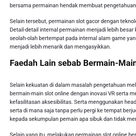
bersama permainan hendak membuat pengetahuan
Selain tersebut, permainan slot gacor dengan tekn
Detail-detail internal permainan menjadi lebih besa
seolah-olah bertempat pada internal alam game yang
menjadi lebih menarik dan mengasyikkan.
Faedah Lain sebab Bermain-Main
Selain kekuatan di dalam masalah pengetahuan me
bermain-main slot online dengan inovasi VR serta 
kefasilitasan aksesibilitas. Serta menggunakan he
serta di mana saja tanpa perlu pergi ke tempat berj
kepada sekumpulan pemain apa sibuk dan tidak me
Selain yang itu, melakukan permainan slot online b