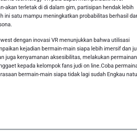
akan terletak di di dalam gim, partisipan hendak lebih
ah ini satu mampu meningkatkan probabilitas berhasil da
sona.
west dengan inovasi VR menunjukkan bahwa utilisasi
ampaikan kejadian bermain-main siapa lebih imersif dan j
 juga kenyamanan aksesibilitas, melakukan permainan
enggaet kepada kelompok fans judi on line.Coba permain
perasaan bermain-main siapa tidak lagi sudah Engkau natu