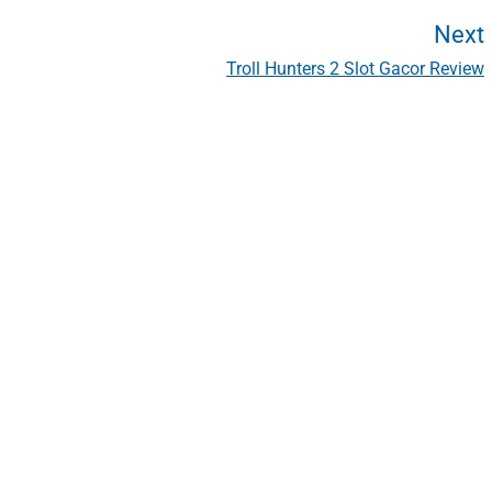
Next
Troll Hunters 2 Slot Gacor Review
t
t
: