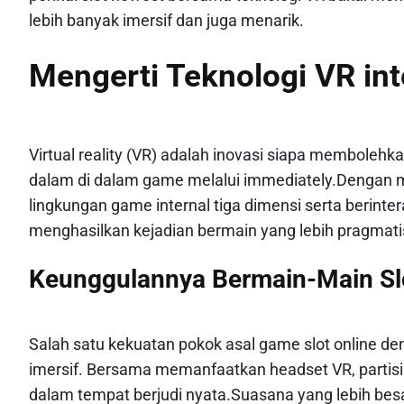
lebih banyak imersif dan juga menarik.
Mengerti Teknologi VR int
Virtual reality (VR) adalah inovasi siapa membolehk
dalam di dalam game melalui immediately.Dengan m
lingkungan game internal tiga dimensi serta berinter
menghasilkan kejadian bermain yang lebih pragmati
Keunggulannya Bermain-Main Sl
Salah satu kekuatan pokok asal game slot online de
imersif. Bersama memanfaatkan headset VR, partis
dalam tempat berjudi nyata.Suasana yang lebih besar