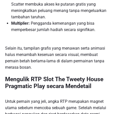
Scatter membuka akses ke putaran gratis yang
meningkatkan peluang menang tanpa mengeluarkan
tambahan taruhan.
Multiplier:
Pengganda kemenangan yang bisa
memperbesar jumlah hadiah secara signifikan.
Selain itu, tampilan grafis yang menawan serta animasi
halus menambah keseruan secara visual, membuat
pemain betah berlama-lama di dalam permainan tanpa
merasa bosan.
Mengulik RTP Slot The Tweety House
Pragmatic Play secara Mendetail
Untuk pemain yang jeli, angka RTP merupakan magnet
utama sebelum mencoba sebuah game. Setelah melalui