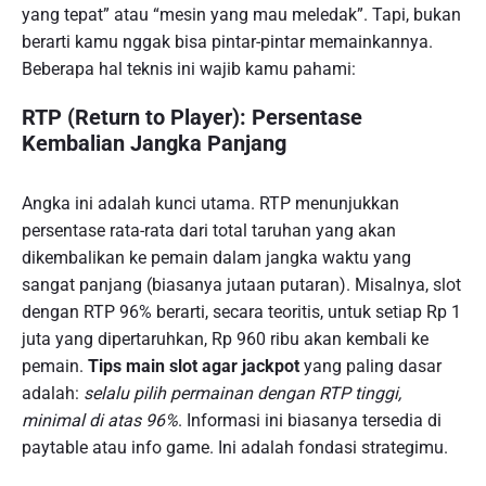
yang tepat” atau “mesin yang mau meledak”. Tapi, bukan
berarti kamu nggak bisa pintar-pintar memainkannya.
Beberapa hal teknis ini wajib kamu pahami:
RTP (Return to Player): Persentase
Kembalian Jangka Panjang
Angka ini adalah kunci utama. RTP menunjukkan
persentase rata-rata dari total taruhan yang akan
dikembalikan ke pemain dalam jangka waktu yang
sangat panjang (biasanya jutaan putaran). Misalnya, slot
dengan RTP 96% berarti, secara teoritis, untuk setiap Rp 1
juta yang dipertaruhkan, Rp 960 ribu akan kembali ke
pemain.
Tips main slot agar jackpot
yang paling dasar
adalah:
selalu pilih permainan dengan RTP tinggi,
minimal di atas 96%
. Informasi ini biasanya tersedia di
paytable atau info game. Ini adalah fondasi strategimu.