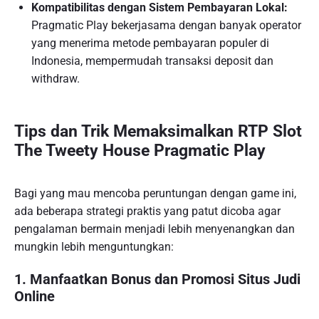
Kompatibilitas dengan Sistem Pembayaran Lokal:
Pragmatic Play bekerjasama dengan banyak operator
yang menerima metode pembayaran populer di
Indonesia, mempermudah transaksi deposit dan
withdraw.
Tips dan Trik Memaksimalkan RTP Slot
The Tweety House Pragmatic Play
Bagi yang mau mencoba peruntungan dengan game ini,
ada beberapa strategi praktis yang patut dicoba agar
pengalaman bermain menjadi lebih menyenangkan dan
mungkin lebih menguntungkan:
1. Manfaatkan Bonus dan Promosi Situs Judi
Online