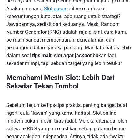
pertanyaan besar yang sering menghantui para pemain.
Apakah menang
Slot gacor
online murni soal
keberuntungan buta, atau ada ruang untuk strategi?
Jawabannya, sedikit dari keduanya. Meski Random
Number Generator (RNG) adalah raja di sini, cara kamu
bermain sangat mempengaruhi pengalaman dan
peluangmu dalam jangka panjang. Mari kita bahas lebih
dalam soal
tips main slot agar jackpot
bukan lagi
sekadar mimpi, tapi sebuah target yang lebih terukur.
Memahami Mesin Slot: Lebih Dari
Sekadar Tekan Tombol
Sebelum terjun ke tips-tips praktis, penting banget buat
ngerti dulu “lawan” yang kamu hadapi. Slot online
modern bukan mesin tuas jadul. Mereka ditenagai oleh
software RNG yang memastikan setiap putaran benar-
benar acak dan independen. Artinya, tidak ada “waktu