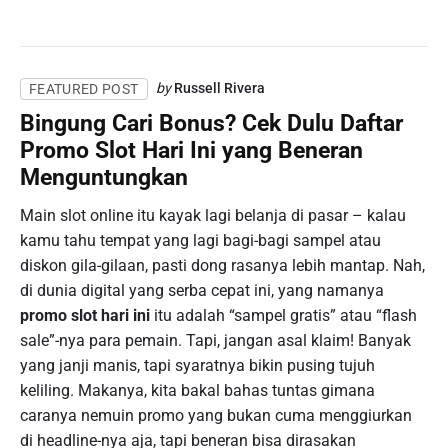
by
Russell Rivera
FEATURED POST
Bingung Cari Bonus? Cek Dulu Daftar
Promo Slot Hari Ini yang Beneran
Menguntungkan
Main slot online itu kayak lagi belanja di pasar – kalau
kamu tahu tempat yang lagi bagi-bagi sampel atau
diskon gila-gilaan, pasti dong rasanya lebih mantap. Nah,
di dunia digital yang serba cepat ini, yang namanya
promo slot hari ini
itu adalah “sampel gratis” atau “flash
sale”-nya para pemain. Tapi, jangan asal klaim! Banyak
yang janji manis, tapi syaratnya bikin pusing tujuh
keliling. Makanya, kita bakal bahas tuntas gimana
caranya nemuin promo yang bukan cuma menggiurkan
di headline-nya aja, tapi beneran bisa dirasakan