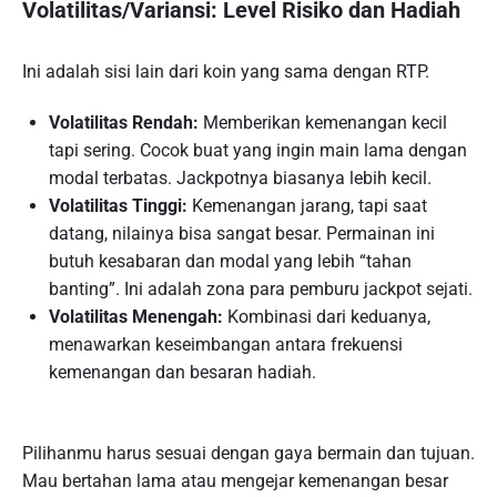
Volatilitas/Variansi: Level Risiko dan Hadiah
Ini adalah sisi lain dari koin yang sama dengan RTP.
Volatilitas Rendah:
Memberikan kemenangan kecil
tapi sering. Cocok buat yang ingin main lama dengan
modal terbatas. Jackpotnya biasanya lebih kecil.
Volatilitas Tinggi:
Kemenangan jarang, tapi saat
datang, nilainya bisa sangat besar. Permainan ini
butuh kesabaran dan modal yang lebih “tahan
banting”. Ini adalah zona para pemburu jackpot sejati.
Volatilitas Menengah:
Kombinasi dari keduanya,
menawarkan keseimbangan antara frekuensi
kemenangan dan besaran hadiah.
Pilihanmu harus sesuai dengan gaya bermain dan tujuan.
Mau bertahan lama atau mengejar kemenangan besar