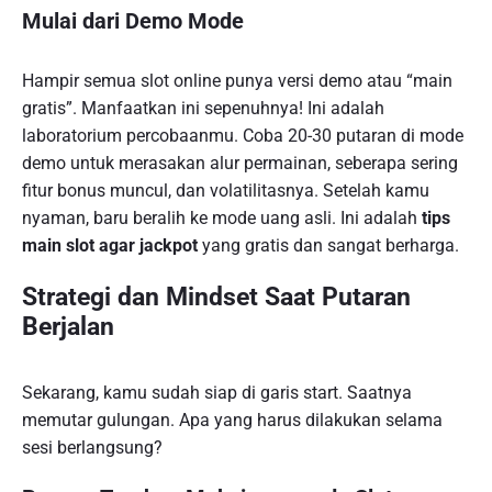
Mulai dari Demo Mode
Hampir semua slot online punya versi demo atau “main
gratis”. Manfaatkan ini sepenuhnya! Ini adalah
laboratorium percobaanmu. Coba 20-30 putaran di mode
demo untuk merasakan alur permainan, seberapa sering
fitur bonus muncul, dan volatilitasnya. Setelah kamu
nyaman, baru beralih ke mode uang asli. Ini adalah
tips
main slot agar jackpot
yang gratis dan sangat berharga.
Strategi dan Mindset Saat Putaran
Berjalan
Sekarang, kamu sudah siap di garis start. Saatnya
memutar gulungan. Apa yang harus dilakukan selama
sesi berlangsung?