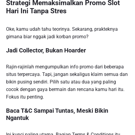
Strategi Memaksimalkan Promo Slot
Hari Ini Tanpa Stres
Oke, kamu udah tahu teorinya. Sekarang, prakteknya
gimana biar nggak jadi korban promo?
Jadi Collector, Bukan Hoarder
Rajin-rajinlah mengumpulkan info promo dari beberapa
situs terpercaya. Tapi, jangan sekaligus klaim semua dan
bikin pusing sendiri. Pilih satu atau dua yang paling
cocok dengan gaya bermain dan rencana kamu hari itu.
Fokus itu penting.
Baca T&C Sampai Tuntas, Meski Bikin
Ngantuk
Ini kunci paling utama. Bagian Terms & Conditions itu