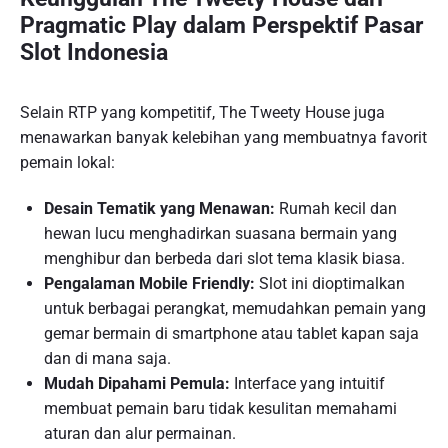
Pragmatic Play dalam Perspektif Pasar
Slot Indonesia
Selain RTP yang kompetitif, The Tweety House juga
menawarkan banyak kelebihan yang membuatnya favorit
pemain lokal:
Desain Tematik yang Menawan:
Rumah kecil dan
hewan lucu menghadirkan suasana bermain yang
menghibur dan berbeda dari slot tema klasik biasa.
Pengalaman Mobile Friendly:
Slot ini dioptimalkan
untuk berbagai perangkat, memudahkan pemain yang
gemar bermain di smartphone atau tablet kapan saja
dan di mana saja.
Mudah Dipahami Pemula:
Interface yang intuitif
membuat pemain baru tidak kesulitan memahami
aturan dan alur permainan.