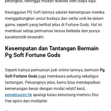
perangkat, sehingga mudah diakses oleh siapa saja.
Keunggulan PG Soft lainnya adalah kemampuan mereka
menggabungkan unsur budaya dan cerita unik ke dalam
game, seperti yang terlihat jelas di Fortune Gods. Hal ini
membuat setiap permainan terasa berbeda dan punya
karakteristik tersendiri.
Kesempatan dan Tantangan Bermain
Pg Soft Fortune Gods
Seperti halnya permainan judi online lainnya, bermain
Pg
Soft Fortune Gods
juga membawa peluang sekaligus
tantangan. Peluangnya jelas, kamu bisa mendapatkan
kemenangan besar dengan modal relatif kecil,
pengeluaran hk
apalagi kalau beruntung memicu fitur
free spins dan multiplier.