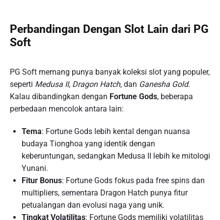
Perbandingan Dengan Slot Lain dari PG
Soft
PG Soft memang punya banyak koleksi slot yang populer,
seperti
Medusa II
,
Dragon Hatch
, dan
Ganesha Gold
.
Kalau dibandingkan dengan
Fortune Gods
, beberapa
perbedaan mencolok antara lain:
Tema
: Fortune Gods lebih kental dengan nuansa
budaya Tionghoa yang identik dengan
keberuntungan, sedangkan Medusa II lebih ke mitologi
Yunani.
Fitur Bonus
: Fortune Gods fokus pada free spins dan
multipliers, sementara Dragon Hatch punya fitur
petualangan dan evolusi naga yang unik.
Tingkat Volatilitas
: Fortune Gods memiliki volatilitas