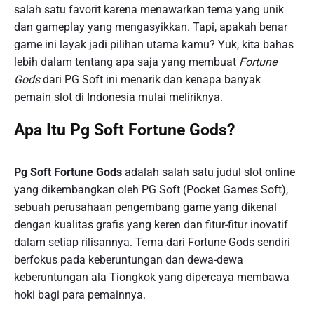
salah satu favorit karena menawarkan tema yang unik
dan gameplay yang mengasyikkan. Tapi, apakah benar
game ini layak jadi pilihan utama kamu? Yuk, kita bahas
lebih dalam tentang apa saja yang membuat
Fortune
Gods
dari PG Soft ini menarik dan kenapa banyak
pemain slot di Indonesia mulai meliriknya.
Apa Itu Pg Soft Fortune Gods?
Pg Soft Fortune Gods
adalah salah satu judul slot online
yang dikembangkan oleh PG Soft (Pocket Games Soft),
sebuah perusahaan pengembang game yang dikenal
dengan kualitas grafis yang keren dan fitur-fitur inovatif
dalam setiap rilisannya. Tema dari Fortune Gods sendiri
berfokus pada keberuntungan dan dewa-dewa
keberuntungan ala Tiongkok yang dipercaya membawa
hoki bagi para pemainnya.