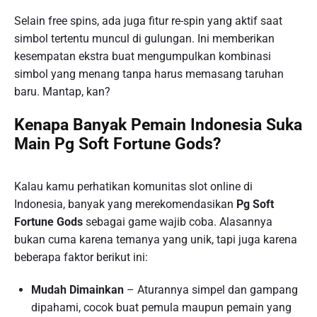
Selain free spins, ada juga fitur re-spin yang aktif saat
simbol tertentu muncul di gulungan. Ini memberikan
kesempatan ekstra buat mengumpulkan kombinasi
simbol yang menang tanpa harus memasang taruhan
baru. Mantap, kan?
Kenapa Banyak Pemain Indonesia Suka
Main Pg Soft Fortune Gods?
Kalau kamu perhatikan komunitas slot online di
Indonesia, banyak yang merekomendasikan
Pg Soft
Fortune Gods
sebagai game wajib coba. Alasannya
bukan cuma karena temanya yang unik, tapi juga karena
beberapa faktor berikut ini:
Mudah Dimainkan
– Aturannya simpel dan gampang
dipahami, cocok buat pemula maupun pemain yang