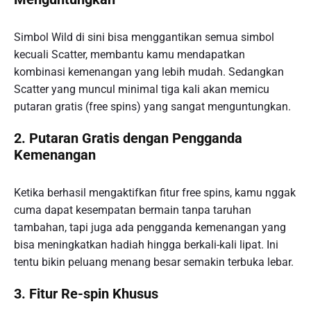
Simbol Wild di sini bisa menggantikan semua simbol
kecuali Scatter, membantu kamu mendapatkan
kombinasi kemenangan yang lebih mudah. Sedangkan
Scatter yang muncul minimal tiga kali akan memicu
putaran gratis (free spins) yang sangat menguntungkan.
2. Putaran Gratis dengan Pengganda
Kemenangan
Ketika berhasil mengaktifkan fitur free spins, kamu nggak
cuma dapat kesempatan bermain tanpa taruhan
tambahan, tapi juga ada pengganda kemenangan yang
bisa meningkatkan hadiah hingga berkali-kali lipat. Ini
tentu bikin peluang menang besar semakin terbuka lebar.
3. Fitur Re-spin Khusus