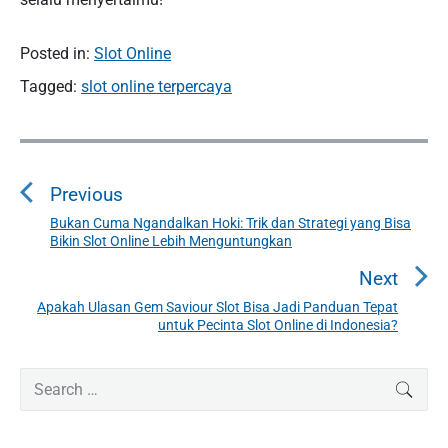
Posted in:
Slot Online
Tagged:
slot online terpercaya
P
o
Previous
s
t
Bukan Cuma Ngandalkan Hoki: Trik dan Strategi yang Bisa
P
Bikin Slot Online Lebih Menguntungkan
n
r
a
e
Next
v
v
Apakah Ulasan Gem Saviour Slot Bisa Jadi Panduan Tepat
N
i
untuk Pecinta Slot Online di Indonesia?
i
e
o
g
x
u
P
S
a
t
SEAR
r
s
e
t
p
i
a
p
o
i
m
r