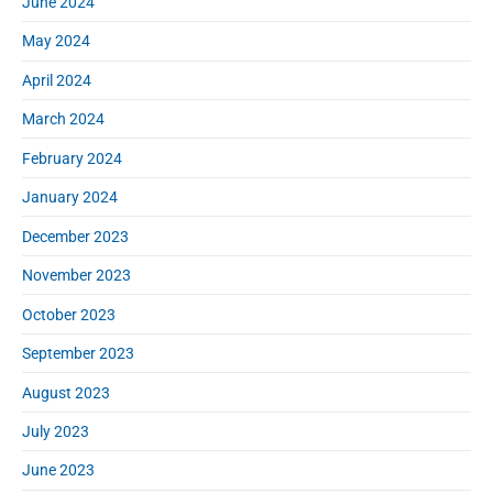
June 2024
May 2024
April 2024
March 2024
February 2024
January 2024
December 2023
November 2023
October 2023
September 2023
August 2023
July 2023
June 2023