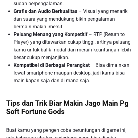
sudah berpengalaman.
Grafis dan Audio Berkualitas
– Visual yang menarik
dan suara yang mendukung bikin pengalaman
bermain makin imersif.
Peluang Menang yang Kompetitif
– RTP (Return to
Player) yang ditawarkan cukup tinggi, artinya peluang
kamu untuk balik modal dan meraih keuntungan lebih
besar cukup menjanjikan.
Kompatibel di Berbagai Perangkat
– Bisa dimainkan
lewat smartphone maupun desktop, jadi kamu bisa
main kapan saja dan di mana saja.
Tips dan Trik Biar Makin Jago Main Pg
Soft Fortune Gods
Buat kamu yang pengen coba peruntungan di game ini,
ada beberapa strategi sederhana yang bisa dicoba