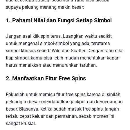
supaya peluang menang makin besar:
1. Pahami Nilai dan Fungsi Setiap Simbol
Jangan asal klik spin terus. Luangkan waktu sedikit
untuk mengenal simbol-simbol yang ada, terutama
simbol khusus seperti Wild dan Scatter. Dengan tahu nilai
tiap simbol, kamu bisa lebih mudah menentukan kapan
harus menaikkan atau menurunkan taruhan.
2. Manfaatkan Fitur Free Spins
Fokuslah untuk memicu fitur free spins karena di sinilah
peluang terbesar mendapatkan jackpot dan kemenangan
besar. Biasanya, ketika sudah masuk free spins, jangan
terlalu cepat keluar dari permainan, sebab momen ini
sangat krusial.