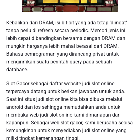
Kebalikan dari DRAM, isi bit-bit yang ada tetap ‘diingat’
tanpa perlu di refresh secara periodic. Memori jenis ini
lebih cepat dibandingkan bersama dengan DRAM dan
mungkin harganya lebih mahal berasal dari DRAM.
Bahasa pemrograman yang dirancang privat untuk
mengirimkan suatu perintah query pada sebuah
database.
Slot Gacor sebagai daftar website judi slot online
terpercaya datang untuk berikan jawaban untuk anda.
Saat ini situs judi slot online kita bisa dibuka melalui
android dan ios sehingga memudahkan anda untuk
membuka web judi slot online kami dimanapun dan
kapanpun. Sebagai web slot gacor, kami berusaha sebisa
kemungkinan untuk menyediakan judi slot online yang
miliki tingkat kemenangan tinggi.