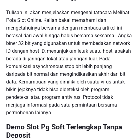
Tulisan ini akan menjelaskan mengenai tatacara Melihat
Pola Slot Online. Kalian bakal memahami dan
mengetahuinya bersama dengan membaca artikel ini
berasal dari awal hingga habis bersama seksama.. Angka
biner 32 bit yang digunakan untuk membedakan network
ID dengan host ID, menunjukkan letak suatu host, apakah
berada di jaringan lokal atau jaringan luar. Pada
komunikasi asynchronous stop bit lebih panjang
daripada bit normal dan mengindikasikan akhir dari bit
data. Kemampuan yang dimiliki oleh suatu virus untuk
bikin jejaknya tidak bisa dideteksi oleh program
pendeteksi atau program antivirus. Protocol tidak
menjaga informasi pada satu permintaan bersama
permohonan lainnya.
Demo Slot Pg Soft Terlengkap Tanpa
Deposit