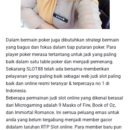
Dalam bermain poker juga dibutuhkan strategi bermain
yang bagus dan fokus dalam tiap putaran poker. Para
player poker merasa tertantang untuk jadi yang paling
baik dalam satu table poker dan menjadi pemenang.
Sekarang SLOT88 telah ada bersama memberikan
pelayanan yang paling baik sebagai web judi slot paling
baik dan online resmi teranyar & terpercaya no 1 di
Indonesia.
Beberapa permainan judi slot online yang dikenal berasal
dari Microgaming adalah 9 Masks of Fire, Book of Oz,
dan Immortal Romance. Ini semua peluang emas untuk
anda yang belum tergabung menjadi member gacor
didalam taruhan RTP Slot online. Para member baru pun