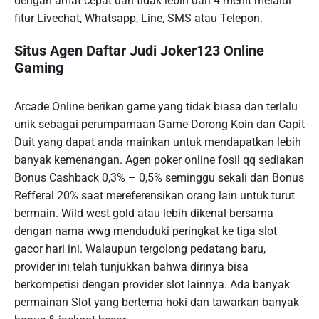
dengan amat cepat dan tidak lebih dari 4 menit melalui
fitur Livechat, Whatsapp, Line, SMS atau Telepon.
Situs Agen Daftar Judi Joker123 Online
Gaming
Arcade Online berikan game yang tidak biasa dan terlalu
unik sebagai perumpamaan Game Dorong Koin dan Capit
Duit yang dapat anda mainkan untuk mendapatkan lebih
banyak kemenangan. Agen poker online fosil qq sediakan
Bonus Cashback 0,3% – 0,5% seminggu sekali dan Bonus
Refferal 20% saat mereferensikan orang lain untuk turut
bermain. Wild west gold atau lebih dikenal bersama
dengan nama wwg menduduki peringkat ke tiga slot
gacor hari ini. Walaupun tergolong pedatang baru,
provider ini telah tunjukkan bahwa dirinya bisa
berkompetisi dengan provider slot lainnya. Ada banyak
permainan Slot yang bertema hoki dan tawarkan banyak