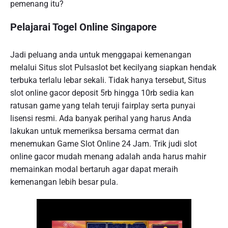
pemenang itu?
Pelajarai Togel Online Singapore
Jadi peluang anda untuk menggapai kemenangan
melalui Situs slot Pulsaslot bet kecilyang siapkan hendak
terbuka terlalu lebar sekali. Tidak hanya tersebut, Situs
slot online gacor deposit 5rb hingga 10rb sedia kan
ratusan game yang telah teruji fairplay serta punyai
lisensi resmi. Ada banyak perihal yang harus Anda
lakukan untuk memeriksa bersama cermat dan
menemukan Game Slot Online 24 Jam. Trik judi slot
online gacor mudah menang adalah anda harus mahir
memainkan modal bertaruh agar dapat meraih
kemenangan lebih besar pula.