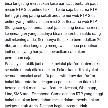
bisa langsung merasakan keseruan saat bertaruh pada
mesin RTP Slot online terkini. Tentu saja bersama RTP
tertinggi yang jarang sekali anda temui web RTP Slot
online yang miliki visi dan misi Slot Bersama web RTP
Slot gacor gacor anda dapat jadi senang bersama meraih
kemenangan yang pastinya bisa menambah saldo uang
asli rekening anda. Semuanya itu cukup bermodalkan 20
ribu, anda bisa langsung mengawali semua permainan
judi online yang hanya di operasikan satu akun
permainan saja.
Pasalnya, praktik judi online melalui platform internet kini
semakin marak dilaksanakan. Fokus kami di sini yakni
semua transaksi usaha Deposit, withdraw dan Daftar
bakal kita tuntaskan dengan cepat sekali dan tidak lebih
berasal dari 4 menit lewat feature Livechat, Whatsapp,
Line, SMS atau Telephone. Game dengan RTP yang tinggi
bakal tentukan kemudahan mesin dalam membuahkan
jackpot untuk Anda. Dengan begitu, secara tidak