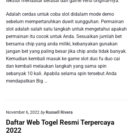
tekstur mendasar berasal dari game versi original-nya.
Adalah cerdas untuk coba slot didalam mode demo
sebelum mempertaruhkan duwit sungguhan. Permainan
slot adalah salah satu langkah untuk mengetahui apakah
permainan itu cocok untuk Anda. Sesuaikan jumlah bet
bersama chip yang anda miliki, kebanyakan gunakan
jangan bet yang paling besar jika chip anda tidak banyak.
Kemudian kembali masuk ke game slot duo fu duo cai
dan kembali melaukan langkah yang sama spin
sebanyak 10 kali. Apabila selama spin tersebut Anda
mendapatkan Big …
November 6, 2022
by
Russell Rivera
Daftar Web Togel Resmi Terpercaya
2022