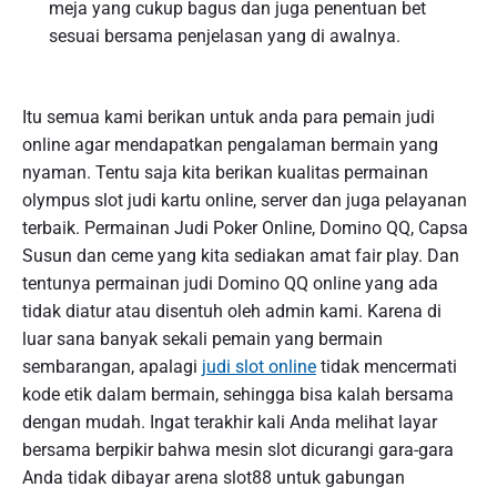
meja yang cukup bagus dan juga penentuan bet
sesuai bersama penjelasan yang di awalnya.
Itu semua kami berikan untuk anda para pemain judi
online agar mendapatkan pengalaman bermain yang
nyaman. Tentu saja kita berikan kualitas permainan
olympus slot judi kartu online, server dan juga pelayanan
terbaik. Permainan Judi Poker Online, Domino QQ, Capsa
Susun dan ceme yang kita sediakan amat fair play. Dan
tentunya permainan judi Domino QQ online yang ada
tidak diatur atau disentuh oleh admin kami. Karena di
luar sana banyak sekali pemain yang bermain
sembarangan, apalagi
judi slot online
tidak mencermati
kode etik dalam bermain, sehingga bisa kalah bersama
dengan mudah. Ingat terakhir kali Anda melihat layar
bersama berpikir bahwa mesin slot dicurangi gara-gara
Anda tidak dibayar arena slot88 untuk gabungan