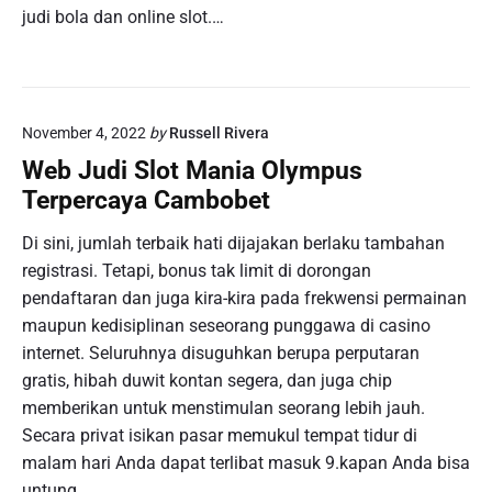
judi bola dan online slot.…
November 4, 2022
by
Russell Rivera
Web Judi Slot Mania Olympus
Terpercaya Cambobet
Di sini, jumlah terbaik hati dijajakan berlaku tambahan
registrasi. Tetapi, bonus tak limit di dorongan
pendaftaran dan juga kira-kira pada frekwensi permainan
maupun kedisiplinan seseorang punggawa di casino
internet. Seluruhnya disuguhkan berupa perputaran
gratis, hibah duwit kontan segera, dan juga chip
memberikan untuk menstimulan seorang lebih jauh.
Secara privat isikan pasar memukul tempat tidur di
malam hari Anda dapat terlibat masuk 9.kapan Anda bisa
untung.