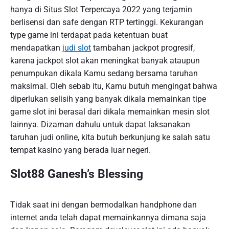
hanya di Situs Slot Terpercaya 2022 yang terjamin
berlisensi dan safe dengan RTP tertinggi. Kekurangan
type game ini terdapat pada ketentuan buat
mendapatkan
judi slot
tambahan jackpot progresif,
karena jackpot slot akan meningkat banyak ataupun
penumpukan dikala Kamu sedang bersama taruhan
maksimal. Oleh sebab itu, Kamu butuh mengingat bahwa
diperlukan selisih yang banyak dikala memainkan tipe
game slot ini berasal dari dikala memainkan mesin slot
lainnya. Dizaman dahulu untuk dapat laksanakan
taruhan judi online, kita butuh berkunjung ke salah satu
tempat kasino yang berada luar negeri.
Slot88 Ganesh’s Blessing
Tidak saat ini dengan bermodalkan handphone dan
internet anda telah dapat memainkannya dimana saja