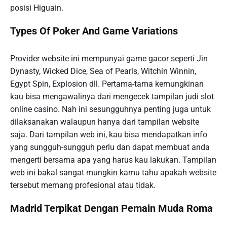
posisi Higuain.
Types Of Poker And Game Variations
Provider website ini mempunyai game gacor seperti Jin
Dynasty, Wicked Dice, Sea of Pearls, Witchin Winnin,
Egypt Spin, Explosion dll. Pertama-tama kemungkinan
kau bisa mengawalinya dari mengecek tampilan judi slot
online casino. Nah ini sesungguhnya penting juga untuk
dilaksanakan walaupun hanya dari tampilan website
saja. Dari tampilan web ini, kau bisa mendapatkan info
yang sungguh-sungguh perlu dan dapat membuat anda
mengerti bersama apa yang harus kau lakukan. Tampilan
web ini bakal sangat mungkin kamu tahu apakah website
tersebut memang profesional atau tidak.
Madrid Terpikat Dengan Pemain Muda Roma