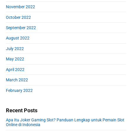
November 2022
October 2022
September 2022
August 2022
July 2022
May 2022
April 2022
March 2022
February 2022
Recent Posts
Apa Itu Joker Gaming Slot? Panduan Lengkap untuk Pemain Slot
Online di Indonesia