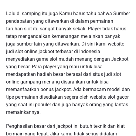
Lalu di samping itu juga Kamu harus tahu bahwa Sumber
pendapatan yang ditawarkan di dalam permainan
taruhan slot itu sangat banyak sekali. Player tidak harus
tetap mengandalkan kemenangan melainkan banyak
juga sumber lain yang ditawarkan. Di sini kami website
judi slot online jackpot terbesar di Indonesia
menyediakan game slot mudah menang dengan Jackpot
yang besar. Para player yang mau untuk bisa
mendapatkan hadiah besar berasal dari situs judi slot
online gampang menang disarankan untuk bisa
memanfaatkan bonus jackpot. Ada bermacam model dan
tipe permainan disediakan segera oleh website slot gacor
yang saat ini populer dan juga banyak orang yang lantas
memainkannya.
Penghasilan besar dari jackpot ini butuh teknik dan kiat
bermain yang tepat. Jika kamu tidak serius didalam