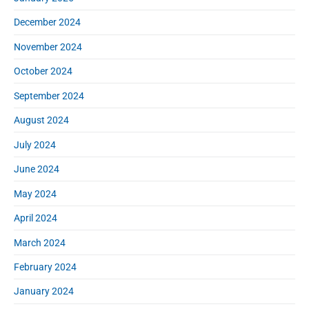
December 2024
November 2024
October 2024
September 2024
August 2024
July 2024
June 2024
May 2024
April 2024
March 2024
February 2024
January 2024