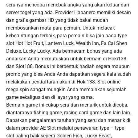
serunya mencoba menebak angka yang akan keluar dari
server togel yang ada. Provider Habanero memiliki desain
dan grafis gambar HD yang tidak bakal mudah
membosankan mata para pemain. Untuk melacak
keberuntungan terbaik, para pemain bisa join pada type
slot Hot Hot Fruit, Lantern Luck, Wealth Inn, Fa Cai Shen
Deluxe, Lucky Lucky. Ada bermacam bonus yang ada
andaikan Anda memutuskan untuk bermain di Hoki138
dan Slot188. Bonus ini berbentuk hadiah segera maupun
promo yang bisa Anda Anda dapatkan segera kala sudah
melakukan pendaftaran akun di Hoki138. Slot online
mega spin sangat mungkin Anda memainkan sejumlah
game sekaligus dan di layar yang sama.
Bermain game ini cukup seru dan menarik untuk dicoba,
diantaranya fishing game, racing card game dan lain lain.
Dapatkan pengalaman taruhan yang seru dan menarik di
dalam provider AE Slot melalui penawaran type – type
slot paling baik seperti Golden Fish, Lucky Beast,