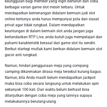
keunggulan bagi member yang ingin bertaruh dan coba
berbagai varian game slot mesin terbaru. Untuk
mendapatkan kemenangan didalam bermain judi slot
online tentunya anda harus mempunyai pola dan siasat
privat agar tidak rungkad. Dalam mendapatkan
keuntungan di dalam bermain slot anda jangan juga
berlandaskan RTP Live, anda butuh juga mempelajari dan
pahami karakteristik berasal dari game slot itu sendiri.
Berikut startegi mutlak kami berikan didalam bermain slot
gacor anti rungkad.
Namun, hindari penggunaan meja yang compang
camping dikarenakan dirasa meja tersebut kurang bagus.
Namun, bila Anda masih belum mendapatkan jackpot
maka bisa coba secara langsung untuk melakukan spin
sebanyak 100 kali. Dan waktu belum berhasil bisa
dilanjutkan dengan coba meja yang lainnya supaya
melakukannya berulang-ulang.