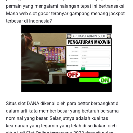
pemain yang mengalami halangan tepat ini bertransaksi.
Mana web slot gacor teranyar gampang menang jackpot
terbesar di Indonesia?
Situs slot DANA dikenal oleh para bettor berpangkat di
dalam arti kata member besar yang bertaruh bersama
nominal yang besar. Selanjutnya adalah kualitas
keamanan yang terjamin yang telah di sediakan oleh