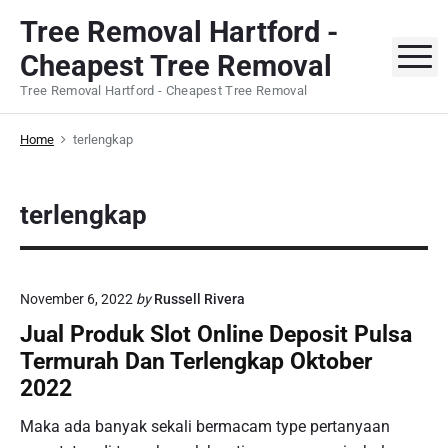
S
Tree Removal Hartford -
k
M
Cheapest Tree Removal
i
p
Tree Removal Hartford - Cheapest Tree Removal
t
o
Home
terlengkap
c
o
terlengkap
n
t
e
n
November 6, 2022
by
Russell Rivera
t
Jual Produk Slot Online Deposit Pulsa
Termurah Dan Terlengkap Oktober
2022
Maka ada banyak sekali bermacam type pertanyaan