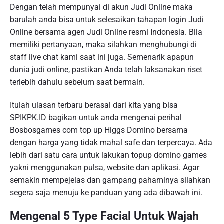
Dengan telah mempunyai di akun Judi Online maka
barulah anda bisa untuk selesaikan tahapan login Judi
Online bersama agen Judi Online resmi Indonesia. Bila
memiliki pertanyaan, maka silahkan menghubungi di
staff live chat kami saat ini juga. Semenarik apapun
dunia judi online, pastikan Anda telah laksanakan riset
terlebih dahulu sebelum saat bermain.
Itulah ulasan terbaru berasal dari kita yang bisa
SPIKPK.ID bagikan untuk anda mengenai perihal
Bosbosgames com top up Higgs Domino bersama
dengan harga yang tidak mahal safe dan terpercaya. Ada
lebih dari satu cara untuk lakukan topup domino games
yakni menggunakan pulsa, website dan aplikasi. Agar
semakin mempejelas dan gampang pahaminya silahkan
segera saja menuju ke panduan yang ada dibawah ini.
Mengenal 5 Type Facial Untuk Wajah