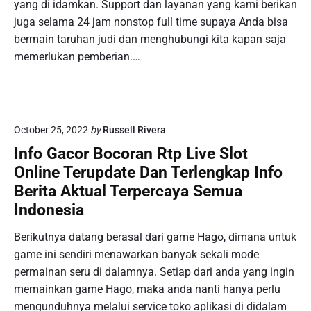
yang di idamkan. Support dan layanan yang kami berikan
juga selama 24 jam nonstop full time supaya Anda bisa
bermain taruhan judi dan menghubungi kita kapan saja
memerlukan pemberian.…
October 25, 2022
by
Russell Rivera
Info Gacor Bocoran Rtp Live Slot
Online Terupdate Dan Terlengkap Info
Berita Aktual Terpercaya Semua
Indonesia
Berikutnya datang berasal dari game Hago, dimana untuk
game ini sendiri menawarkan banyak sekali mode
permainan seru di dalamnya. Setiap dari anda yang ingin
memainkan game Hago, maka anda nanti hanya perlu
mengunduhnya melalui service toko aplikasi di didalam