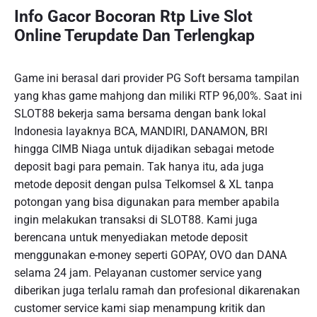
Info Gacor Bocoran Rtp Live Slot
Online Terupdate Dan Terlengkap
Game ini berasal dari provider PG Soft bersama tampilan
yang khas game mahjong dan miliki RTP 96,00%. Saat ini
SLOT88 bekerja sama bersama dengan bank lokal
Indonesia layaknya BCA, MANDIRI, DANAMON, BRI
hingga CIMB Niaga untuk dijadikan sebagai metode
deposit bagi para pemain. Tak hanya itu, ada juga
metode deposit dengan pulsa Telkomsel & XL tanpa
potongan yang bisa digunakan para member apabila
ingin melakukan transaksi di SLOT88. Kami juga
berencana untuk menyediakan metode deposit
menggunakan e-money seperti GOPAY, OVO dan DANA
selama 24 jam. Pelayanan customer service yang
diberikan juga terlalu ramah dan profesional dikarenakan
customer service kami siap menampung kritik dan