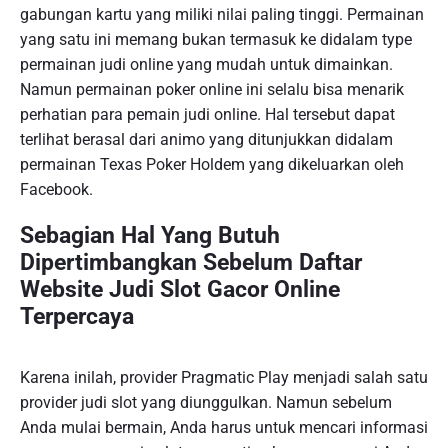
gabungan kartu yang miliki nilai paling tinggi. Permainan
yang satu ini memang bukan termasuk ke didalam type
permainan judi online yang mudah untuk dimainkan.
Namun permainan poker online ini selalu bisa menarik
perhatian para pemain judi online. Hal tersebut dapat
terlihat berasal dari animo yang ditunjukkan didalam
permainan Texas Poker Holdem yang dikeluarkan oleh
Facebook.
Sebagian Hal Yang Butuh
Dipertimbangkan Sebelum Daftar
Website Judi Slot Gacor Online
Terpercaya
Karena inilah, provider Pragmatic Play menjadi salah satu
provider judi slot yang diunggulkan. Namun sebelum
Anda mulai bermain, Anda harus untuk mencari informasi