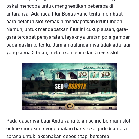
bakal mencoba untuk menghentikan beberapa di
antaranya. Ada juga fitur Bonus yang tentu membuat
para petaruh slot semakin mendapatkan keuntungan.
Namun, untuk mendapatkan fitur ini cukup susah, gara-
gara terdapat persyaratan, layaknya urutan pola gambar
pada paylin tertentu. Jumlah gulungannya tidak ada lagi
yang cuma 3 buah, melainkan lebih dari 5 reels slot.
Pada dasarnya bagi Anda yang telah sering bermain slot
online mungkin menggunakan bank lokal jadi di antara
sarana untuk laksanakan deposit tapi bersama