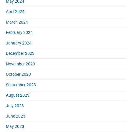
May 2024
April 2024
March 2024
February 2024
January 2024
December 2023
November 2023
October 2023
September 2023
August 2023
July 2023
June 2023
May 2023