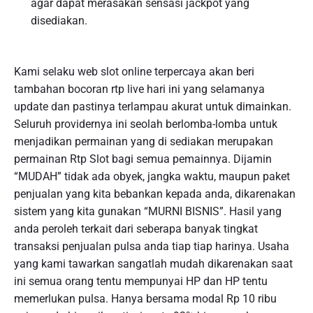
agar dapat merasakan sensasi jackpot yang
disediakan.
Kami selaku web slot online terpercaya akan beri
tambahan bocoran rtp live hari ini yang selamanya
update dan pastinya terlampau akurat untuk dimainkan.
Seluruh providernya ini seolah berlomba-lomba untuk
menjadikan permainan yang di sediakan merupakan
permainan Rtp Slot bagi semua pemainnya. Dijamin
“MUDAH” tidak ada obyek, jangka waktu, maupun paket
penjualan yang kita bebankan kepada anda, dikarenakan
sistem yang kita gunakan “MURNI BISNIS”. Hasil yang
anda peroleh terkait dari seberapa banyak tingkat
transaksi penjualan pulsa anda tiap tiap harinya. Usaha
yang kami tawarkan sangatlah mudah dikarenakan saat
ini semua orang tentu mempunyai HP dan HP tentu
memerlukan pulsa. Hanya bersama modal Rp 10 ribu