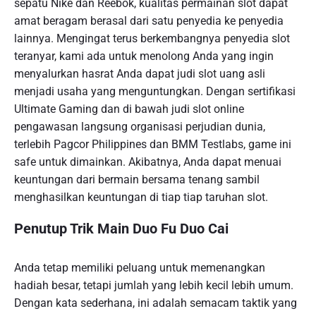
sepatu Nike dan Reebok, kualitas permainan slot dapat
amat beragam berasal dari satu penyedia ke penyedia
lainnya. Mengingat terus berkembangnya penyedia slot
teranyar, kami ada untuk menolong Anda yang ingin
menyalurkan hasrat Anda dapat judi slot uang asli
menjadi usaha yang menguntungkan. Dengan sertifikasi
Ultimate Gaming dan di bawah judi slot online
pengawasan langsung organisasi perjudian dunia,
terlebih Pagcor Philippines dan BMM Testlabs, game ini
safe untuk dimainkan. Akibatnya, Anda dapat menuai
keuntungan dari bermain bersama tenang sambil
menghasilkan keuntungan di tiap tiap taruhan slot.
Penutup Trik Main Duo Fu Duo Cai
Anda tetap memiliki peluang untuk memenangkan
hadiah besar, tetapi jumlah yang lebih kecil lebih umum.
Dengan kata sederhana, ini adalah semacam taktik yang