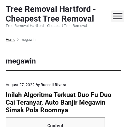
S
Tree Removal Hartford -
k
M
Cheapest Tree Removal
i
p
Tree Removal Hartford - Cheapest Tree Removal
t
o
Home
megawin
c
o
megawin
n
t
e
n
August 27, 2022
by
Russell Rivera
t
Inilah Algoritma Terkuat Duo Fu Duo
Cai Teranyar, Auto Banjir Megawin
Simak Pola Roomnya
Content