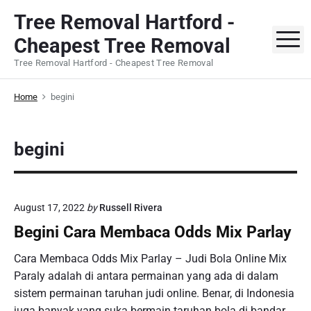
S
Tree Removal Hartford -
k
M
Cheapest Tree Removal
i
p
Tree Removal Hartford - Cheapest Tree Removal
t
o
Home
begini
c
o
begini
n
t
e
n
August 17, 2022
by
Russell Rivera
t
Begini Cara Membaca Odds Mix Parlay
Cara Membaca Odds Mix Parlay – Judi Bola Online Mix
Paraly adalah di antara permainan yang ada di dalam
sistem permainan taruhan judi online. Benar, di Indonesia
juga banyak yang suka bermain taruhan bola di bandar