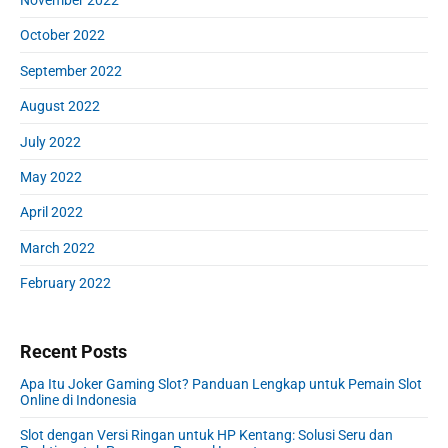
October 2022
September 2022
August 2022
July 2022
May 2022
April 2022
March 2022
February 2022
Recent Posts
Apa Itu Joker Gaming Slot? Panduan Lengkap untuk Pemain Slot
Online di Indonesia
Slot dengan Versi Ringan untuk HP Kentang: Solusi Seru dan