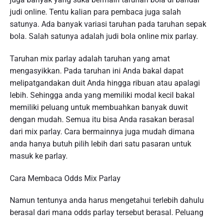
judi online. Tentu kalian para pembaca juga salah
satunya. Ada banyak variasi taruhan pada taruhan sepak
bola. Salah satunya adalah judi bola online mix parlay.
Taruhan mix parlay adalah taruhan yang amat
mengasyikkan. Pada taruhan ini Anda bakal dapat
melipatgandakan duit Anda hingga ribuan atau apalagi
lebih. Sehingga anda yang memiliki modal kecil bakal
memiliki peluang untuk membuahkan banyak duwit
dengan mudah. Semua itu bisa Anda rasakan berasal
dari mix parlay. Cara bermainnya juga mudah dimana
anda hanya butuh pilih lebih dari satu pasaran untuk
masuk ke parlay.
Cara Membaca Odds Mix Parlay
Namun tentunya anda harus mengetahui terlebih dahulu
berasal dari mana odds parlay tersebut berasal. Peluang