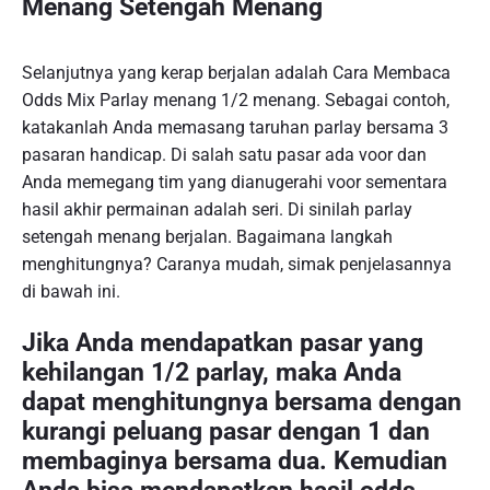
Menang Setengah Menang
Selanjutnya yang kerap berjalan adalah Cara Membaca
Odds Mix Parlay menang 1/2 menang. Sebagai contoh,
katakanlah Anda memasang taruhan parlay bersama 3
pasaran handicap. Di salah satu pasar ada voor dan
Anda memegang tim yang dianugerahi voor sementara
hasil akhir permainan adalah seri. Di sinilah parlay
setengah menang berjalan. Bagaimana langkah
menghitungnya? Caranya mudah, simak penjelasannya
di bawah ini.
Jika Anda mendapatkan pasar yang
kehilangan 1/2 parlay, maka Anda
dapat menghitungnya bersama dengan
kurangi peluang pasar dengan 1 dan
membaginya bersama dua. Kemudian