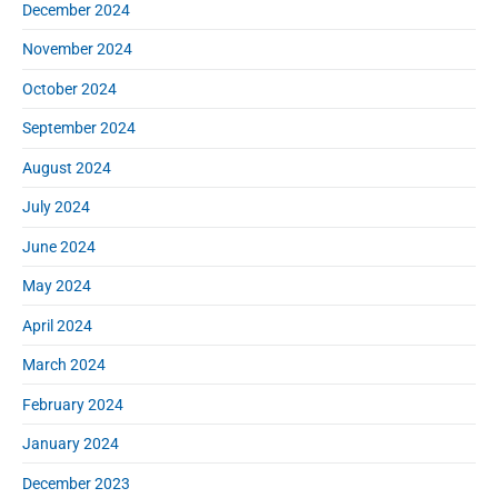
December 2024
November 2024
October 2024
September 2024
August 2024
July 2024
June 2024
May 2024
April 2024
March 2024
February 2024
January 2024
December 2023