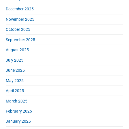
December 2025
November 2025
October 2025
September 2025
August 2025
July 2025
June 2025
May 2025
April 2025
March 2025
February 2025
January 2025