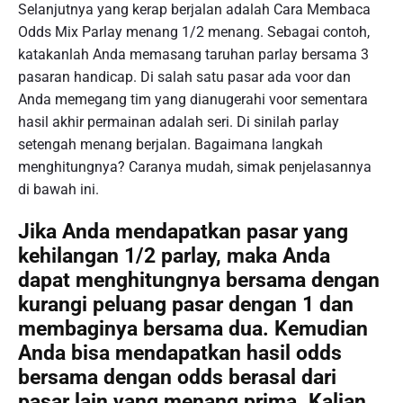
Selanjutnya yang kerap berjalan adalah Cara Membaca
Odds Mix Parlay menang 1/2 menang. Sebagai contoh,
katakanlah Anda memasang taruhan parlay bersama 3
pasaran handicap. Di salah satu pasar ada voor dan
Anda memegang tim yang dianugerahi voor sementara
hasil akhir permainan adalah seri. Di sinilah parlay
setengah menang berjalan. Bagaimana langkah
menghitungnya? Caranya mudah, simak penjelasannya
di bawah ini.
Jika Anda mendapatkan pasar yang
kehilangan 1/2 parlay, maka Anda
dapat menghitungnya bersama dengan
kurangi peluang pasar dengan 1 dan
membaginya bersama dua. Kemudian
Anda bisa mendapatkan hasil odds
bersama dengan odds berasal dari
pasar lain yang menang prima. Kalian