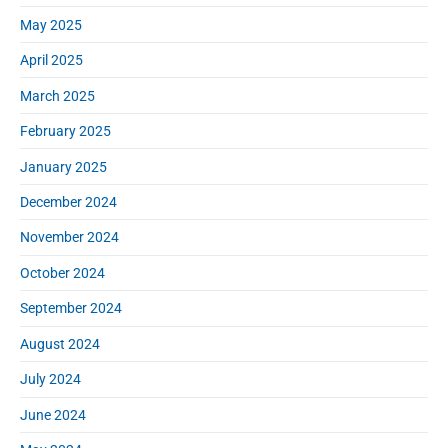
May 2025
April 2025
March 2025
February 2025
January 2025
December 2024
November 2024
October 2024
September 2024
August 2024
July 2024
June 2024