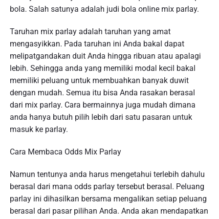
bola. Salah satunya adalah judi bola online mix parlay.
Taruhan mix parlay adalah taruhan yang amat
mengasyikkan. Pada taruhan ini Anda bakal dapat
melipatgandakan duit Anda hingga ribuan atau apalagi
lebih. Sehingga anda yang memiliki modal kecil bakal
memiliki peluang untuk membuahkan banyak duwit
dengan mudah. Semua itu bisa Anda rasakan berasal
dari mix parlay. Cara bermainnya juga mudah dimana
anda hanya butuh pilih lebih dari satu pasaran untuk
masuk ke parlay.
Cara Membaca Odds Mix Parlay
Namun tentunya anda harus mengetahui terlebih dahulu
berasal dari mana odds parlay tersebut berasal. Peluang
parlay ini dihasilkan bersama mengalikan setiap peluang
berasal dari pasar pilihan Anda. Anda akan mendapatkan