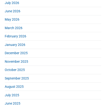
t
h
n
July 2026
t
y
:
f
S
:
June 2026
o
i
r
d
May 2026
:
e
March 2026
b
a
February 2026
r
January 2026
December 2025
November 2025
October 2025
September 2025
August 2025
July 2025
June 2025