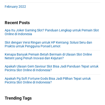
February 2022
Recent Posts
Apa Itu Joker Gaming Slot? Panduan Lengkap untuk Pemain Slot
Online di Indonesia
Slot dengan Versi Ringan untuk HP Kentang: Solusi Seru dan
Praktis untuk Pengguna Ponsel Lemot
Kenapa Banyak Pemain Betah Bermain di Ulasan Slot Online
Netent yang Penuh Inovasi dan Kejutan?
Apakah Ulasan Gem Saviour Slot Bisa Jadi Panduan Tepat untuk
Pecinta Slot Online di Indonesia?
Apakah Pg Soft Fortune Gods Bisa Jadi Pilihan Tepat untuk
Pecinta Slot Online di Indonesia?
Trending Tags