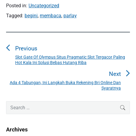
Posted in:
Uncategorized
Tagged:
begini
,
membaca
,
parlay
P
o
Previous
s
t
Slot Gate Of Olympus Situs Pragmatic Slot Tergacor Paling
P
Hot Kala Ini Solusi Bebas Hutang Riba
n
r
a
e
Next
v
v
Ada 4 Tabungan, Ini Langkah Buka Rekening Bri Online Dan
N
i
Syaratnya
i
e
o
g
x
u
P
S
a
t
SEAR
r
s
e
t
p
i
a
p
o
i
m
r
o
s
Archives
a
o
c
s
r