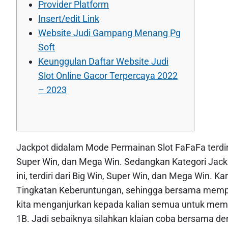
Provider Platform
Insert/edit Link
Website Judi Gampang Menang Pg
Soft
Keunggulan Daftar Website Judi
Slot Online Gacor Terpercaya 2022
– 2023
Jackpot didalam Mode Permainan Slot FaFaFa terdiri
Super Win, dan Mega Win. Sedangkan Kategori Jackp
ini, terdiri dari Big Win, Super Win, dan Mega Wi
Tingkatan Keberuntungan, sehingga bersama mempe
kita menganjurkan kepada kalian semua untuk memili
1B. Jadi sebaiknya silahkan klaian coba bersama de