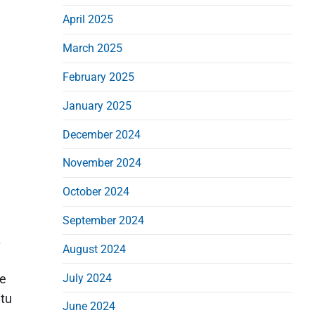
April 2025
March 2025
February 2025
January 2025
December 2024
November 2024
October 2024
September 2024
.
August 2024
July 2024
ne
itu
June 2024