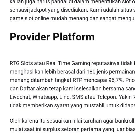
kalian juga harus pandai di dalam menentukan slot 
sensasi jackpot yang disediakan. Kami adalah sit
game slot online mudah menang dan sangat mengu
Provider Platform
RTG Slots atau Real Time Gaming reputasinya tidak b
menghasilkan lebih berasal dari 180 jenis permai
menang ditambah tingkat RTP mencapai 96,7%. Priorit
dan Daftar akan tetap kami selesaikan bersama sangat
Livechat, Whatsapp, Line, SMS atau Telepon. Yakin 
tidak memberikan syarat yang mustahil untuk didap
Oleh karena itu sesuaikan nilai taruhan agar bankro
mulai saat ini surplus setoran pertama yang luar bia