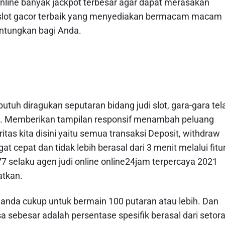
online banyak jackpot terbesar agar dapat merasakan
us slot gacor terbaik yang menyediakan bermacam macam
ntungkan bagi Anda.
utuh diragukan seputaran bidang judi slot, gara-gara tel
nan. Memberikan tampilan responsif menambah peluang
as kita disini yaitu semua transaksi Deposit, withdraw
 cepat dan tidak lebih berasal dari 3 menit melalui fitu
77 selaku agen judi online online24jam terpercaya 2021
atkan.
ll anda cukup untuk bermain 100 putaran atau lebih. Dan
sa sebesar adalah persentase spesifik berasal dari setor