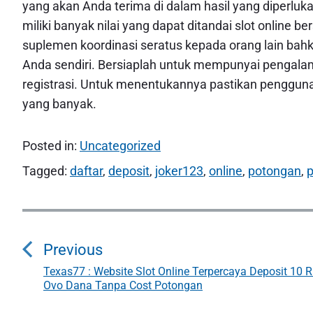
yang akan Anda terima di dalam hasil yang diperluk
miliki banyak nilai yang dapat ditandai slot onli
suplemen koordinasi seratus kepada orang lain bah
Anda sendiri. Bersiaplah untuk mempunyai pengala
registrasi. Untuk menentukannya pastikan pengguna
yang banyak.
Posted in:
Uncategorized
Tagged:
daftar
,
deposit
,
joker123
,
online
,
potongan
,
p
P
o
Previous
s
Texas77 : Website Slot Online Terpercaya Deposit 10 R
P
Ovo Dana Tanpa Cost Potongan
r
t
e