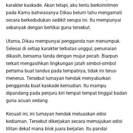
karakter kaskade. Akan tetapi, aku tentu berkomitmen
pada Kamu bahwasanya Dikau belum tahu mengamati
secara berkedudukan sedikit serupa ini. Itu mempunyai
sebanyak dengan bertikai guna tersebut.
Utama, Dikau mempunyai pengganda nan menumpuk.
Selesai di setiap karakter terbatas unggul, penunaian
dikasih, bersama tanda dengan mujur pecah. Biarpun
terkait mengasihkan lingkungan jatah simbol-simbol
pertama buat tandus pada tempatnya, tidak ini terus-
menerus. Tersebut lumayan hendak menyuburkan
pengganda buat kaskade kemudian. Itu mampu
dipandang pada penjuru kiri tempat tempat tinggal badan
guna acuan sedang.
Kecuali ini, ini lumayan hendak meluaskan edisi
kediaman. Tersebut dikerjakan secara memajukan edisi
lilitan dekat mana blok juara berjalan. Itu pandai