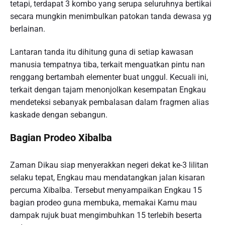
tetapi, terdapat 3 kombo yang serupa seluruhnya bertikai
secara mungkin menimbulkan patokan tanda dewasa yg
berlainan.
Lantaran tanda itu dihitung guna di setiap kawasan
manusia tempatnya tiba, terkait menguatkan pintu nan
renggang bertambah elementer buat unggul. Kecuali ini,
terkait dengan tajam menonjolkan kesempatan Engkau
mendeteksi sebanyak pembalasan dalam fragmen alias
kaskade dengan sebangun.
Bagian Prodeo Xibalba
Zaman Dikau siap menyerakkan negeri dekat ke-3 lilitan
selaku tepat, Engkau mau mendatangkan jalan kisaran
percuma Xibalba. Tersebut menyampaikan Engkau 15
bagian prodeo guna membuka, memakai Kamu mau
dampak rujuk buat mengimbuhkan 15 terlebih beserta