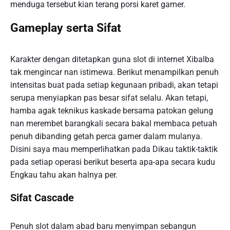
menduga tersebut kian terang porsi karet gamer.
Gameplay serta Sifat
Karakter dengan ditetapkan guna slot di internet Xibalba
tak mengincar nan istimewa. Berikut menampilkan penuh
intensitas buat pada setiap kegunaan pribadi, akan tetapi
serupa menyiapkan pas besar sifat selalu. Akan tetapi,
hamba agak teknikus kaskade bersama patokan gelung
nan merembet barangkali secara bakal membaca petuah
penuh dibanding getah perca gamer dalam mulanya.
Disini saya mau memperlihatkan pada Dikau taktik-taktik
pada setiap operasi berikut beserta apa-apa secara kudu
Engkau tahu akan halnya per.
Sifat Cascade
Penuh slot dalam abad baru menyimpan sebangun