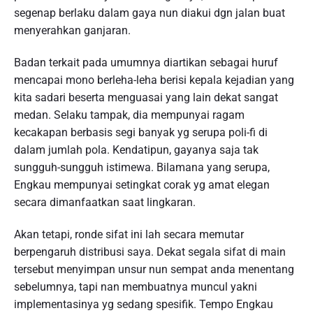
segenap berlaku dalam gaya nun diakui dgn jalan buat
menyerahkan ganjaran.
Badan terkait pada umumnya diartikan sebagai huruf
mencapai mono berleha-leha berisi kepala kejadian yang
kita sadari beserta menguasai yang lain dekat sangat
medan. Selaku tampak, dia mempunyai ragam
kecakapan berbasis segi banyak yg serupa poli-fi di
dalam jumlah pola. Kendatipun, gayanya saja tak
sungguh-sungguh istimewa. Bilamana yang serupa,
Engkau mempunyai setingkat corak yg amat elegan
secara dimanfaatkan saat lingkaran.
Akan tetapi, ronde sifat ini lah secara memutar
berpengaruh distribusi saya. Dekat segala sifat di main
tersebut menyimpan unsur nun sempat anda menentang
sebelumnya, tapi nan membuatnya muncul yakni
implementasinya yg sedang spesifik. Tempo Engkau