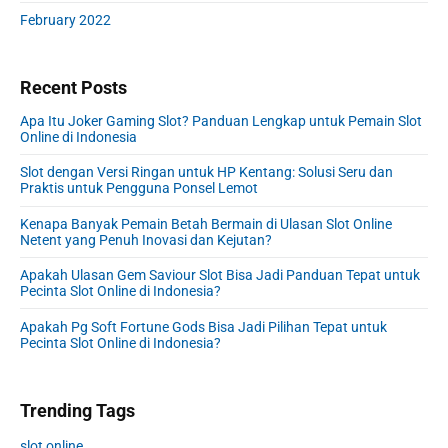
February 2022
Recent Posts
Apa Itu Joker Gaming Slot? Panduan Lengkap untuk Pemain Slot
Online di Indonesia
Slot dengan Versi Ringan untuk HP Kentang: Solusi Seru dan
Praktis untuk Pengguna Ponsel Lemot
Kenapa Banyak Pemain Betah Bermain di Ulasan Slot Online
Netent yang Penuh Inovasi dan Kejutan?
Apakah Ulasan Gem Saviour Slot Bisa Jadi Panduan Tepat untuk
Pecinta Slot Online di Indonesia?
Apakah Pg Soft Fortune Gods Bisa Jadi Pilihan Tepat untuk
Pecinta Slot Online di Indonesia?
Trending Tags
slot online