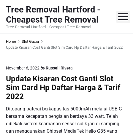
S
Tree Removal Hartford -
k
M
Cheapest Tree Removal
i
p
Tree Removal Hartford - Cheapest Tree Removal
t
o
Home
Slot Gacor
c
Update Kisaran Cost Ganti Slot Sim Card Hp Daftar Harga & Tarif 2022
o
n
November 6, 2022
by
Russell Rivera
t
Update Kisaran Cost Ganti Slot
e
n
Sim Card Hp Daftar Harga & Tarif
t
2022
Ditopang baterai berkapasitas 5000mAh melalui USB-C
bersama kecepatan pengisian berdaya 33 watt. Telah
dibekali sistem keamanan sensor sidik jari di samping
dan menggunakan Chipset MediaTek Helio G85 yang