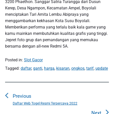
3200 Phaethon. Sanggar Satria Turangga dari Dusun
Kerep, Desa Ngampon, Kecamatan Ampel, Boyolali
menciptakan Tari Amita Lembu Abipraya yang
menggambarkan kekhasan Kota Susu Boyolali.
Memberikan performa yang terlalu baik kala game yang
kamu mainkan membutuhkan kualitas grafis yang tinggi.
Jepret foto grup dan pemandangan yang memukau
bersama dengan all-new Redmi 5A.
Posted in:
Slot Gacor
Tagged:
daftar
,
ganti
,
harga
,
kisaran
,
ongkos
,
tarif
,
update
P
o
Previous
s
t
Daftar Web Togel Resmi Terpercaya 2022
P
n
r
Next