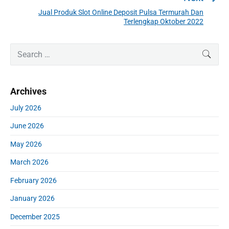
a
e
Jual Produk Slot Online Deposit Pulsa Termurah Dan
N
v
v
Terlengkap Oktober 2022
e
i
i
x
o
g
P
S
t
SEAR
u
r
a
e
p
i
s
a
t
o
m
p
r
i
s
Archives
a
c
o
o
r
t
h
s
July 2026
y
n
:
f
t
S
June 2026
o
:
i
r
d
May 2026
:
e
March 2026
b
a
February 2026
r
January 2026
December 2025