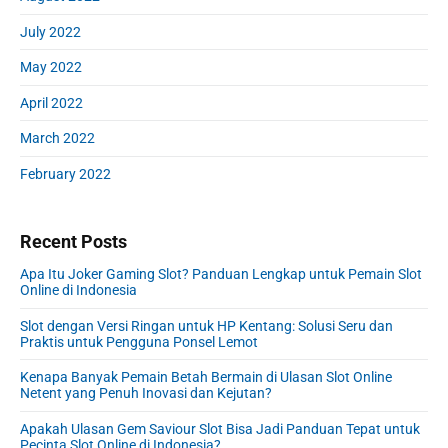
July 2022
May 2022
April 2022
March 2022
February 2022
Recent Posts
Apa Itu Joker Gaming Slot? Panduan Lengkap untuk Pemain Slot
Online di Indonesia
Slot dengan Versi Ringan untuk HP Kentang: Solusi Seru dan
Praktis untuk Pengguna Ponsel Lemot
Kenapa Banyak Pemain Betah Bermain di Ulasan Slot Online
Netent yang Penuh Inovasi dan Kejutan?
Apakah Ulasan Gem Saviour Slot Bisa Jadi Panduan Tepat untuk
Pecinta Slot Online di Indonesia?