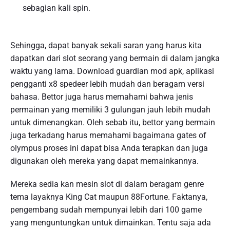
sebagian kali spin.
Sehingga, dapat banyak sekali saran yang harus kita
dapatkan dari slot seorang yang bermain di dalam jangka
waktu yang lama. Download guardian mod apk, aplikasi
pengganti x8 spedeer lebih mudah dan beragam versi
bahasa. Bettor juga harus memahami bahwa jenis
permainan yang memiliki 3 gulungan jauh lebih mudah
untuk dimenangkan. Oleh sebab itu, bettor yang bermain
juga terkadang harus memahami bagaimana gates of
olympus proses ini dapat bisa Anda terapkan dan juga
digunakan oleh mereka yang dapat memainkannya.
Mereka sedia kan mesin slot di dalam beragam genre
tema layaknya King Cat maupun 88Fortune. Faktanya,
pengembang sudah mempunyai lebih dari 100 game
yang menguntungkan untuk dimainkan. Tentu saja ada