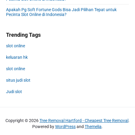
Apakah Pg Soft Fortune Gods Bisa Jadi Pilihan Tepat untuk
Pecinta Slot Online di Indonesia?
Trending Tags
slot online
keluaran hk
slot online
situs judi slot
Judi slot
Copyright © 2026
Tree Removal Hartford - Cheapest Tree Removal
.
Powered by
WordPress
and
Themelia
.