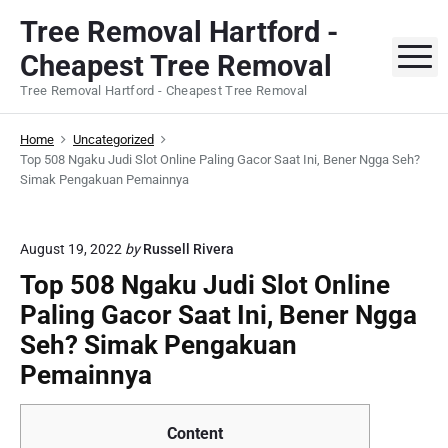
S
Tree Removal Hartford -
k
M
Cheapest Tree Removal
i
p
Tree Removal Hartford - Cheapest Tree Removal
t
o
Home
Uncategorized
c
Top 508 Ngaku Judi Slot Online Paling Gacor Saat Ini, Bener Ngga Seh?
Simak Pengakuan Pemainnya
o
n
t
August 19, 2022
by
Russell Rivera
e
Top 508 Ngaku Judi Slot Online
n
Paling Gacor Saat Ini, Bener Ngga
t
Seh? Simak Pengakuan
Pemainnya
Content