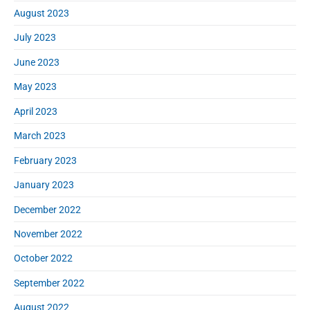
August 2023
July 2023
June 2023
May 2023
April 2023
March 2023
February 2023
January 2023
December 2022
November 2022
October 2022
September 2022
August 2022