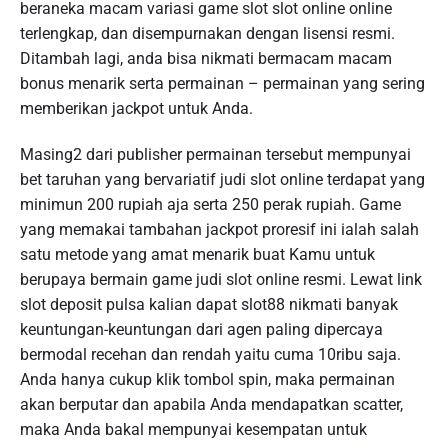
beraneka macam variasi game slot slot online online
terlengkap, dan disempurnakan dengan lisensi resmi.
Ditambah lagi, anda bisa nikmati bermacam macam
bonus menarik serta permainan – permainan yang sering
memberikan jackpot untuk Anda.
Masing2 dari publisher permainan tersebut mempunyai
bet taruhan yang bervariatif judi slot online terdapat yang
minimun 200 rupiah aja serta 250 perak rupiah. Game
yang memakai tambahan jackpot proresif ini ialah salah
satu metode yang amat menarik buat Kamu untuk
berupaya bermain game judi slot online resmi. Lewat link
slot deposit pulsa kalian dapat slot88 nikmati banyak
keuntungan-keuntungan dari agen paling dipercaya
bermodal recehan dan rendah yaitu cuma 10ribu saja.
Anda hanya cukup klik tombol spin, maka permainan
akan berputar dan apabila Anda mendapatkan scatter,
maka Anda bakal mempunyai kesempatan untuk