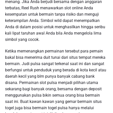
menang. Jika Anda berjudi bersama dengan anggaran
terbatas, Reel Rush menawarkan slot online Anda
kesempatan untuk bermain tanpa risiko dan menguji
keterampilan Anda. Simbol wild dapat menempatkan
Anda di dalam posisi untuk menghasilkan hingga seribu
kali lipat taruhan awal Anda bila Anda mengelola lima
simbol yang cocok.
Ketika memenangkan permainan tersebut para pemain
bakal bisa menerima duit tunai dari situs tempat mereka
bermain. Judi pulsa sangat terkenal saat ini dan sangat
berfungsi untuk penduduk yang berada di kota kecil atau
daerah kecil yang blm punya banyak cabang bank
disana. Permainan slot pulsa menjadi pilihan utama
sekarang bagi banyak orang, bersama dengan deposit
menggunakan pulsa bikin semua orang bisa bermain
saat ini. Buat kawan kawan yang gemar bermain situs
togel juga bisa bermain togel pulsa hanya melalui