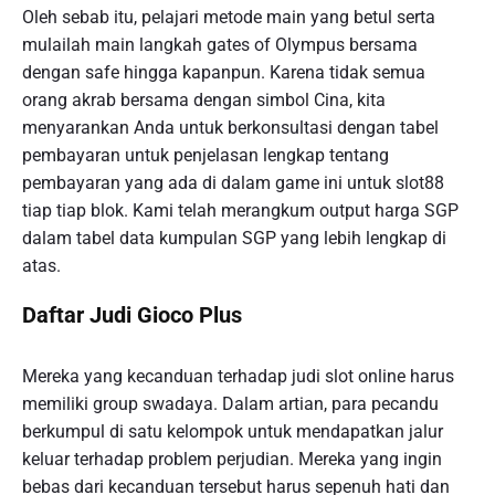
Oleh sebab itu, pelajari metode main yang betul serta
mulailah main langkah gates of Olympus bersama
dengan safe hingga kapanpun. Karena tidak semua
orang akrab bersama dengan simbol Cina, kita
menyarankan Anda untuk berkonsultasi dengan tabel
pembayaran untuk penjelasan lengkap tentang
pembayaran yang ada di dalam game ini untuk slot88
tiap tiap blok. Kami telah merangkum output harga SGP
dalam tabel data kumpulan SGP yang lebih lengkap di
atas.
Daftar Judi Gioco Plus
Mereka yang kecanduan terhadap judi slot online harus
memiliki group swadaya. Dalam artian, para pecandu
berkumpul di satu kelompok untuk mendapatkan jalur
keluar terhadap problem perjudian. Mereka yang ingin
bebas dari kecanduan tersebut harus sepenuh hati dan