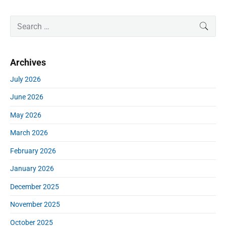
v
e
i
i
P
x
S
SEAR
o
g
r
e
t
u
a
i
a
p
s
m
t
r
o
Archives
a
p
c
i
s
r
o
h
July 2026
o
y
t
f
s
S
n
:
June 2026
o
t
i
r
:
d
May 2026
:
e
March 2026
b
a
February 2026
r
January 2026
December 2025
November 2025
October 2025