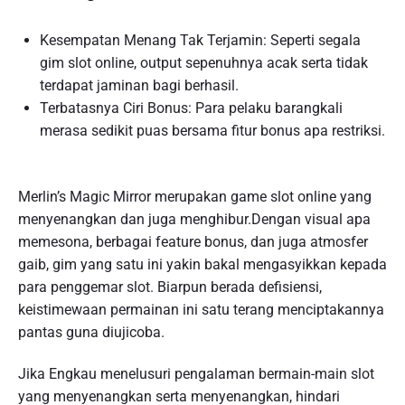
Kesempatan Menang Tak Terjamin: Seperti segala
gim slot online, output sepenuhnya acak serta tidak
terdapat jaminan bagi berhasil.
Terbatasnya Ciri Bonus: Para pelaku barangkali
merasa sedikit puas bersama fitur bonus apa restriksi.
Merlin’s Magic Mirror merupakan game slot online yang
menyenangkan dan juga menghibur.Dengan visual apa
memesona, berbagai feature bonus, dan juga atmosfer
gaib, gim yang satu ini yakin bakal mengasyikkan kepada
para penggemar slot. Biarpun berada defisiensi,
keistimewaan permainan ini satu terang menciptakannya
pantas guna diujicoba.
Jika Engkau menelusuri pengalaman bermain-main slot
yang menyenangkan serta menyenangkan, hindari