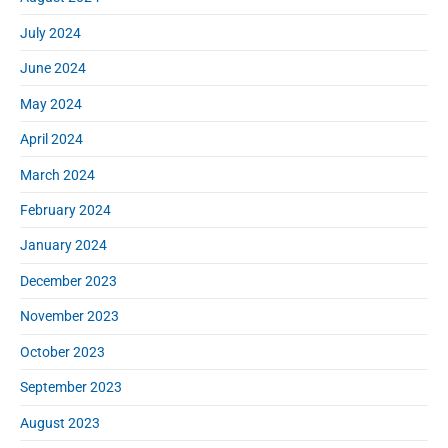
July 2024
June 2024
May 2024
April 2024
March 2024
February 2024
January 2024
December 2023
November 2023
October 2023
September 2023
August 2023