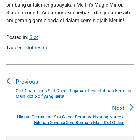
bimbang untuk mengupayakan Merlin’s Magic Mirror.
Siapa mengerti, Anda mungkin berhasil dan juga meraih
anugerah gigantic pada di dalam cermin ajaib Merlin!
Posted in:
Slot
Tagged:
slot resmi
P
o
Previous
s
t
Golf Champions Slot Gacor Tinjauan: Pengetahuan Bermain-
P
Main Slot Golf yang Seru!
n
r
a
e
Next
v
v
Ulasan Permainan Slot Gacor Berbunyi Nyaring Narcos:
N
i
Nikmati Sensasi Seru Bermain-Main Slot Online
i
e
o
g
x
u
P
S