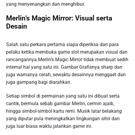
yang menyenangkan dan menghibur.
Merlin’s Magic Mirror: Visual serta
Desain
Salah satu perkara pertama siapa diperiksa dari para
pelaku ketika membuka game slot merupakan visual dan
rancangannya.Merlin’s Magic Mirror tidak membuat sedih
internal hal yang satu ini. Gambar Grafisnya sharp dan
juga warnanya cerah, sewaktu desainnya menggaet dan
juga gampang bagi diarahkan.
Setiap simbol di permainan yang satu ini dibuat serta
cantik, bermula sebab gambar Merlin, cermin ajaib,
hingga simbol-simbol kartu remi. Musik latar belakang
yang diputar pula meningkatkan lingkungan sihir dan
juga luar biasa waktu jalankan game ini.