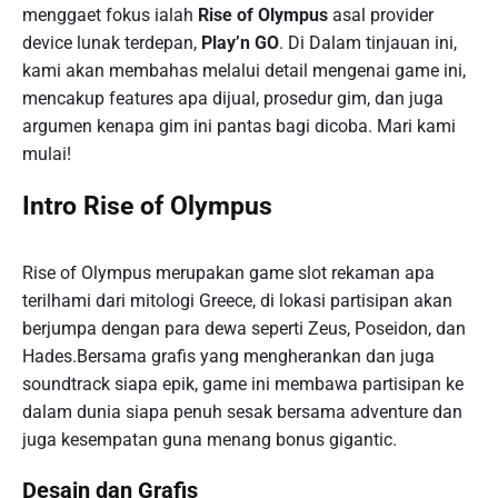
menggaet fokus ialah
Rise of Olympus
asal provider
device lunak terdepan,
Play’n GO
. Di Dalam tinjauan ini,
kami akan membahas melalui detail mengenai game ini,
mencakup features apa dijual, prosedur gim, dan juga
argumen kenapa gim ini pantas bagi dicoba. Mari kami
mulai!
Intro Rise of Olympus
Rise of Olympus merupakan game slot rekaman apa
terilhami dari mitologi Greece, di lokasi partisipan akan
berjumpa dengan para dewa seperti Zeus, Poseidon, dan
Hades.Bersama grafis yang mengherankan dan juga
soundtrack siapa epik, game ini membawa partisipan ke
dalam dunia siapa penuh sesak bersama adventure dan
juga kesempatan guna menang bonus gigantic.
Desain dan Grafis