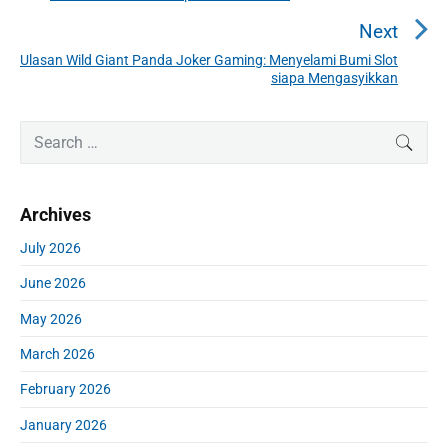
n
r
a
e
Next
v
v
Ulasan Wild Giant Panda Joker Gaming: Menyelami Bumi Slot
N
i
siapa Mengasyikkan
i
e
o
g
x
u
P
S
a
t
SEAR
r
s
e
t
p
i
a
p
o
i
m
r
o
s
Archives
a
o
c
s
r
t
h
n
July 2026
t
y
:
f
S
:
June 2026
o
i
r
d
May 2026
:
e
March 2026
b
a
February 2026
r
January 2026