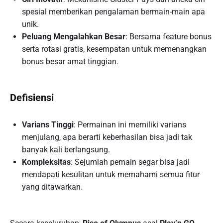
spesial memberikan pengalaman bermain-main apa
unik.
Peluang Mengalahkan Besar
: Bersama feature bonus
serta rotasi gratis, kesempatan untuk memenangkan
bonus besar amat tinggian.
Defisiensi
Varians Tinggi
: Permainan ini memiliki varians
menjulang, apa berarti keberhasilan bisa jadi tak
banyak kali berlangsung.
Kompleksitas
: Sejumlah pemain segar bisa jadi
mendapati kesulitan untuk memahami semua fitur
yang ditawarkan.