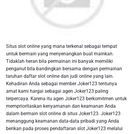
Situs slot online yang mana terkenal sebagai tempat
untuk bermain yang menyenangkan buat mainkan.
Tidaklah heran bila permainan ini banyak memiliki
penganut bila bandingkan bersama dengan permainan
taruhan daftar slot online dan judi online yang lain.
Kehadiran Anda sebagai member Joker123 tentunya
amat kami hargai sebagai agen Joker123 paling
terpercaya. Karena itu agen Joker123 berkomitmen untuk
memprioritaskan kenyamanan dan keamanan Anda
dalam bermain slot online di situs Joker123. Joker123
menanggung keamanan data-data pribadi yang Anda
berikan pada proses pendaftaran slot Joker123 melalui