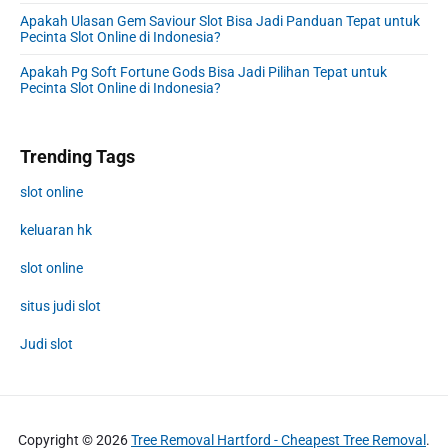
Apakah Ulasan Gem Saviour Slot Bisa Jadi Panduan Tepat untuk
Pecinta Slot Online di Indonesia?
Apakah Pg Soft Fortune Gods Bisa Jadi Pilihan Tepat untuk
Pecinta Slot Online di Indonesia?
Trending Tags
slot online
keluaran hk
slot online
situs judi slot
Judi slot
Copyright © 2026
Tree Removal Hartford - Cheapest Tree Removal
.