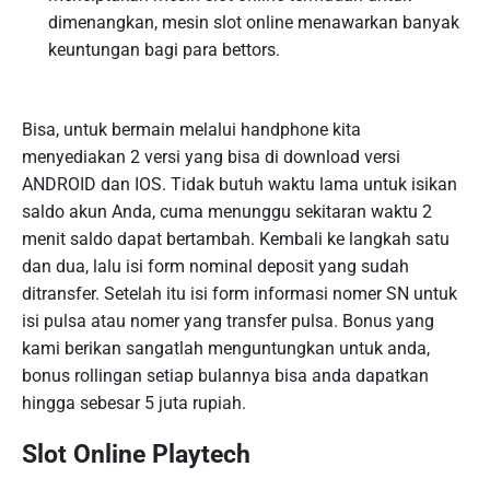
dimenangkan, mesin slot online menawarkan banyak
keuntungan bagi para bettors.
Bisa, untuk bermain melalui handphone kita
menyediakan 2 versi yang bisa di download versi
ANDROID dan IOS. Tidak butuh waktu lama untuk isikan
saldo akun Anda, cuma menunggu sekitaran waktu 2
menit saldo dapat bertambah. Kembali ke langkah satu
dan dua, lalu isi form nominal deposit yang sudah
ditransfer. Setelah itu isi form informasi nomer SN untuk
isi pulsa atau nomer yang transfer pulsa. Bonus yang
kami berikan sangatlah menguntungkan untuk anda,
bonus rollingan setiap bulannya bisa anda dapatkan
hingga sebesar 5 juta rupiah.
Slot Online Playtech