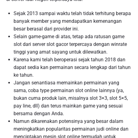
Sejak 2013 sampai waktu telah tidak terhitung berapa
banyak member yang mendapatkan kemenangan
besar berasal dari provider ini.
Selain game-game di atas, tetap ada ratusan game
slot dari server slot gacor terpercaya dengan winrate
tinggi yang amat sayang untuk dilewatkan.
Karena kami telah beroperasi sejak tahun 2018 dan
dapat sedia kan permainan secara lengkap dari tahun
ke tahun.
Jangan senantiasa memainkan permainan yang
sama, coba type permainan slot online lainnya (ya,
bukan cuma produk lain, misalnya slot 3×3, slot 5×5,
pay line, dll) dan terus mainkan game yang sesuai
bersama dengan Anda.
Namun dikarenakan potensinya yang besar dalam
meningkatkan popularitas permainan judi online dan
menciptakan mesin slot online termudah untuk