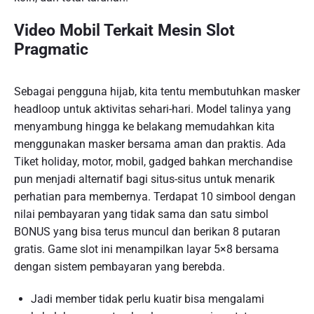
Video Mobil Terkait Mesin Slot
Pragmatic
Sebagai pengguna hijab, kita tentu membutuhkan masker
headloop untuk aktivitas sehari-hari. Model talinya yang
menyambung hingga ke belakang memudahkan kita
menggunakan masker bersama aman dan praktis. Ada
Tiket holiday, motor, mobil, gadged bahkan merchandise
pun menjadi alternatif bagi situs-situs untuk menarik
perhatian para membernya. Terdapat 10 simbool dengan
nilai pembayaran yang tidak sama dan satu simbol
BONUS yang bisa terus muncul dan berikan 8 putaran
gratis. Game slot ini menampilkan layar 5×8 bersama
dengan sistem pembayaran yang berebda.
Jadi member tidak perlu kuatir bisa mengalami