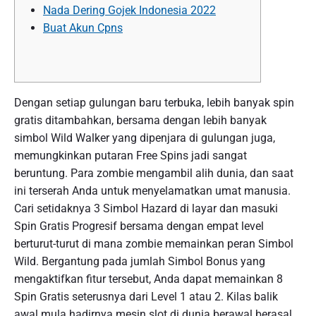
Nada Dering Gojek Indonesia 2022
Buat Akun Cpns
Dengan setiap gulungan baru terbuka, lebih banyak spin
gratis ditambahkan, bersama dengan lebih banyak
simbol Wild Walker yang dipenjara di gulungan juga,
memungkinkan putaran Free Spins jadi sangat
beruntung. Para zombie mengambil alih dunia, dan saat
ini terserah Anda untuk menyelamatkan umat manusia.
Cari setidaknya 3 Simbol Hazard di layar dan masuki
Spin Gratis Progresif bersama dengan empat level
berturut-turut di mana zombie memainkan peran Simbol
Wild. Bergantung pada jumlah Simbol Bonus yang
mengaktifkan fitur tersebut, Anda dapat memainkan 8
Spin Gratis seterusnya dari Level 1 atau 2. Kilas balik
awal mula hadirnya mesin slot di dunia berawal berasal