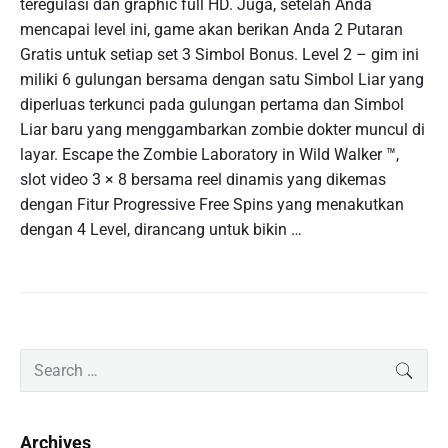
teregulasi dan graphic full HD. Juga, setelah Anda
mencapai level ini, game akan berikan Anda 2 Putaran
Gratis untuk setiap set 3 Simbol Bonus. Level 2 – gim ini
miliki 6 gulungan bersama dengan satu Simbol Liar yang
diperluas terkunci pada gulungan pertama dan Simbol
Liar baru yang menggambarkan zombie dokter muncul di
layar. Escape the Zombie Laboratory in Wild Walker ™,
slot video 3 × 8 bersama reel dinamis yang dikemas
dengan Fitur Progressive Free Spins yang menakutkan
dengan 4 Level, dirancang untuk bikin …
P
S
SEAR
r
e
i
a
m
r
Archives
a
c