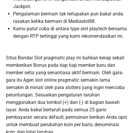
Jackpot.
Pengalaman bermain tak terlupakan pun bakal anda
rasakan ketika bermain di Mediaslot88.
Kamu patut coba di antara type slot playtech bersama
dengan RTP tertinggi yang kami rekomendasikan ini.
Situs Bandar Slot pragmatic play ini bahkan kerap sekali
memberikan Bonus pada tiap tiap member baru dan
member setia yang senantiasa aktif bermain. Oleh gara-
gara itu Agen slot online pragmatic semakin lama
semakin di minati oleh para slotters yang ingin mencoba
peruntungan. Sesuaikan pengaturan taruhan
menggunakan dua tombol (+) dan (-) di bagian bawah
layar. Anda bakal bertaruh pada semua 25 garis
pembayaran secara default, permainan berikan Anda opsi
untuk membuat perubahan koin per baris, denominasi
koin, dan total taruhan.