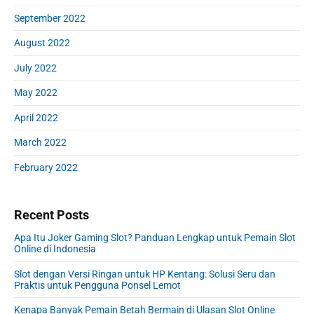
September 2022
August 2022
July 2022
May 2022
April 2022
March 2022
February 2022
Recent Posts
Apa Itu Joker Gaming Slot? Panduan Lengkap untuk Pemain Slot
Online di Indonesia
Slot dengan Versi Ringan untuk HP Kentang: Solusi Seru dan
Praktis untuk Pengguna Ponsel Lemot
Kenapa Banyak Pemain Betah Bermain di Ulasan Slot Online