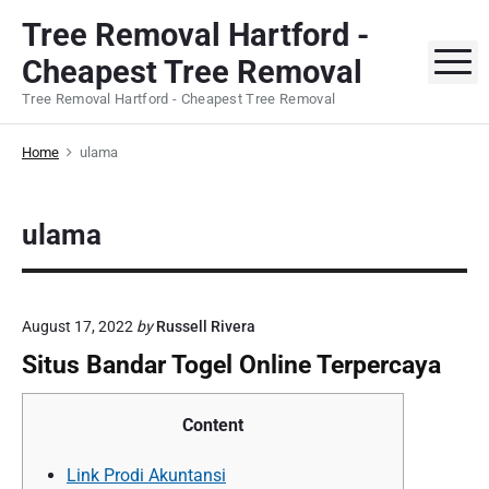
S
Tree Removal Hartford -
k
M
Cheapest Tree Removal
i
p
Tree Removal Hartford - Cheapest Tree Removal
t
o
Home
ulama
c
o
ulama
n
t
e
n
August 17, 2022
by
Russell Rivera
t
Situs Bandar Togel Online Terpercaya
Content
Link Prodi Akuntansi