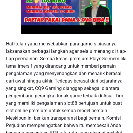
Hal itulah yang menyebabkan para gamers biasanya
laksanakan berbagai langkah agar selalu menang di tiap-
tiap permainan. Semua kreasi premium PlaynGo memiliki
tema imersif yang dirancang untuk memberi pemain
pengalaman yang menyenangkan dan menarik berasal
dari awal hingga akhir. Terlepas berasal dari sejarahnya
yang singkat, CQ9 Gaming dianggap sebagai diantara
pengembang perangkat lunak game terbaik di Asia. Tim
yang memiliki pengalaman slot88 bertujuan untuk buat
slot online premium untuk semua model pemain.
Meskipun ini berikan transparansi bagi pemain, Komisi
Perjudian memperingatkan bahwa itu membekali Anda
bersama persentase RTP rata-rata yang dicapai melalui