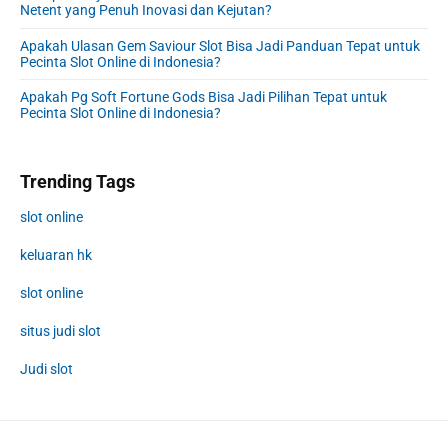
Netent yang Penuh Inovasi dan Kejutan?
Apakah Ulasan Gem Saviour Slot Bisa Jadi Panduan Tepat untuk
Pecinta Slot Online di Indonesia?
Apakah Pg Soft Fortune Gods Bisa Jadi Pilihan Tepat untuk
Pecinta Slot Online di Indonesia?
Trending Tags
slot online
keluaran hk
slot online
situs judi slot
Judi slot