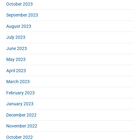
October 2023
September 2023
August 2023
July 2023
June 2023
May 2023
April 2023
March 2023
February 2023
January 2023
December 2022
November 2022
October 2022