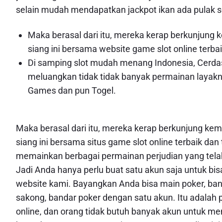
selain mudah mendapatkan jackpot ikan ada pulak sc
Maka berasal dari itu, mereka kerap berkunjung k
siang ini bersama website game slot online terba
Di samping slot mudah menang Indonesia, Cerdas
meluangkan tidak tidak banyak permainan layakny
Games dan pun Togel.
Maka berasal dari itu, mereka kerap berkunjung kemb
siang ini bersama situs game slot online terbaik d
memainkan berbagai permainan perjudian yang tela
Jadi Anda hanya perlu buat satu akun saja untuk b
website kami. Bayangkan Anda bisa main poker, ban
sakong, bandar poker dengan satu akun. Itu adalah 
online, dan orang tidak butuh banyak akun untuk me