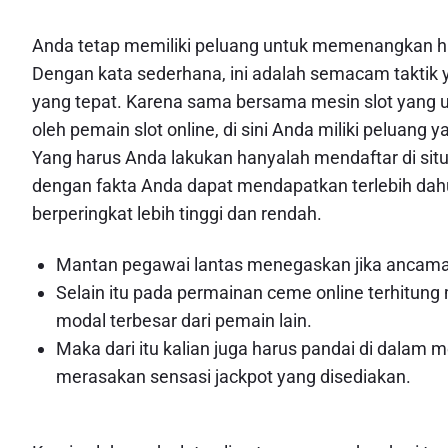
Anda tetap memiliki peluang untuk memenangkan hadi
Dengan kata sederhana, ini adalah semacam taktik
yang tepat. Karena sama bersama mesin slot yang u
oleh pemain slot online, di sini Anda miliki peluang
Yang harus Anda lakukan hanyalah mendaftar di situs
dengan fakta Anda dapat mendapatkan terlebih dahul
berperingkat lebih tinggi dan rendah.
Mantan pegawai lantas menegaskan jika ancaman
Selain itu pada permainan ceme online terhitung m
modal terbesar dari pemain lain.
Maka dari itu kalian juga harus pandai di dalam m
merasakan sensasi jackpot yang disediakan.