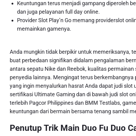
Keuntungan terus menjadi gampang diperoleh ber
dan juga pelayanan full day online.
Provider Slot Play’n Go memang providerslot onlin
memainkan gamenya.
Anda mungkin tidak berpikir untuk memeriksanya, 
buat perbedaan signifikan didalam pengalaman be
antara sepatu Nike dan Reebok, kualitas permainan 
penyedia lainnya. Mengingat terus berkembangnya p
yang ingin menyalurkan hasrat Anda dapat judi slo
sertifikasi Ultimate Gaming dan di bawah judi slot 
terlebih Pagcor Philippines dan BMM Testlabs, game
keuntungan dari bermain bersama tenang sambil meng
Penutup Trik Main Duo Fu Duo Ca