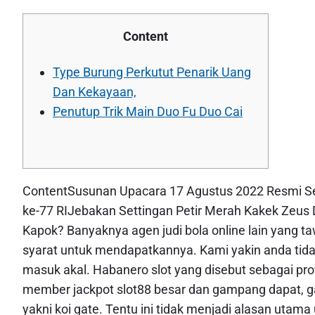
Content
Type Burung Perkutut Penarik Uang
Dan Kekayaan,
Penutup Trik Main Duo Fu Duo Cai
ContentSusunan Upacara 17 Agustus 2022 Resmi Se
ke-77 RIJebakan Settingan Petir Merah Kakek Zeus D
Kapok? Banyaknya agen judi bola online lain yang 
syarat untuk mendapatkannya. Kami yakin anda tid
masuk akal. Habanero slot yang disebut sebagai prov
member jackpot slot88 besar dan gampang dapat, ga
yakni koi gate. Tentu ini tidak menjadi alasan uta