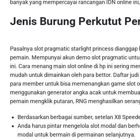
banyak yang mempercayai rancangan IDN online in
Jenis Burung Perkutut Pe
Pasalnya slot pragmatic starlight princess dianggap
pemain. Mempunyai akun demo slot pragmatic untuk 
ini. Cara menang main slot online di hp ini sering m
mudah untuk dimainkan oleh para bettor. Daftar jud
para member untuk bisa memenangkan game slot on
menggunakan generator angka acak untuk membuat uru
pemain mengklik putaran, RNG menghasilkan serang
Berdasarkan berbagai sumber, setelan X8 Speeder
Anda harus pintar mengelola slot modal dan berhen
modal untuk bermain di permainan selanjutnya.