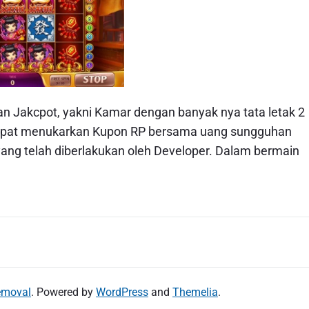
kan Jakcpot, yakni Kamar dengan banyak nya tata letak 2
dapat menukarkan Kupon RP bersama uang sungguhan
 yang telah diberlakukan oleh Developer. Dalam bermain
Removal
. Powered by
WordPress
and
Themelia
.