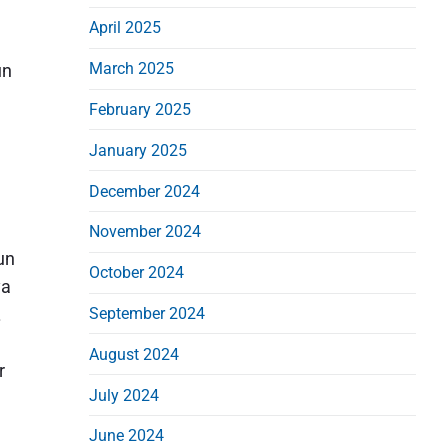
April 2025
March 2025
un
February 2025
January 2025
December 2024
November 2024
un
October 2024
ya
.
September 2024
August 2024
r
July 2024
June 2024