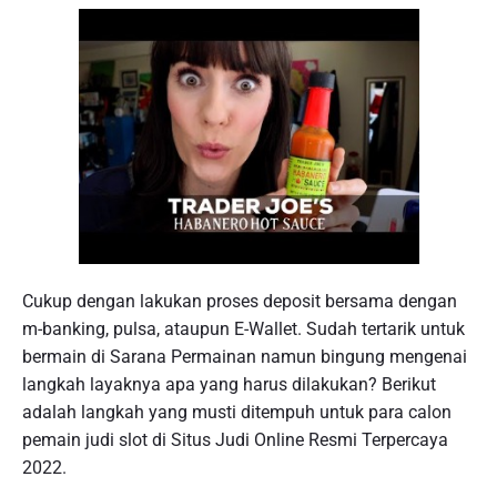
Cukup dengan lakukan proses deposit bersama dengan
m-banking, pulsa, ataupun E-Wallet. Sudah tertarik untuk
bermain di Sarana Permainan namun bingung mengenai
langkah layaknya apa yang harus dilakukan? Berikut
adalah langkah yang musti ditempuh untuk para calon
pemain judi slot di Situs Judi Online Resmi Terpercaya
2022.