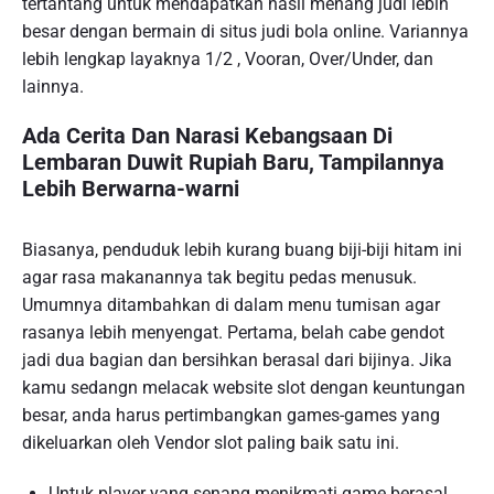
tertantang untuk mendapatkan hasil menang judi lebih
besar dengan bermain di situs judi bola online. Variannya
lebih lengkap layaknya 1/2 , Vooran, Over/Under, dan
lainnya.
Ada Cerita Dan Narasi Kebangsaan Di
Lembaran Duwit Rupiah Baru, Tampilannya
Lebih Berwarna-warni
Biasanya, penduduk lebih kurang buang biji-biji hitam ini
agar rasa makanannya tak begitu pedas menusuk.
Umumnya ditambahkan di dalam menu tumisan agar
rasanya lebih menyengat. Pertama, belah cabe gendot
jadi dua bagian dan bersihkan berasal dari bijinya. Jika
kamu sedangn melacak website slot dengan keuntungan
besar, anda harus pertimbangkan games-games yang
dikeluarkan oleh Vendor slot paling baik satu ini.
Untuk player yang senang menikmati game berasal