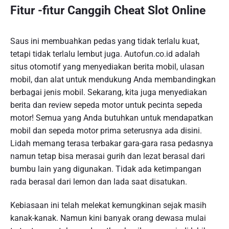
Fitur -fitur Canggih Cheat Slot Online
Saus ini membuahkan pedas yang tidak terlalu kuat,
tetapi tidak terlalu lembut juga. Autofun.co.id adalah
situs otomotif yang menyediakan berita mobil, ulasan
mobil, dan alat untuk mendukung Anda membandingkan
berbagai jenis mobil. Sekarang, kita juga menyediakan
berita dan review sepeda motor untuk pecinta sepeda
motor! Semua yang Anda butuhkan untuk mendapatkan
mobil dan sepeda motor prima seterusnya ada disini.
Lidah memang terasa terbakar gara-gara rasa pedasnya
namun tetap bisa merasai gurih dan lezat berasal dari
bumbu lain yang digunakan. Tidak ada ketimpangan
rada berasal dari lemon dan lada saat disatukan.
Kebiasaan ini telah melekat kemungkinan sejak masih
kanak-kanak. Namun kini banyak orang dewasa mulai