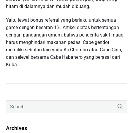
hitam di dalamnya dan mudah dibuang.
Yaitu lewat bonus referral yang berlaku untuk semua
game dengan besaran 1%. Artikel diatas bertentangan
dengan pandangan umum, bahwa penderita sakit maag
harus menghindari makanan pedas. Cabe gendot
memiliki sebutan lain yaitu Aji Chombo atau Cabe Cina,
dan selevel bersama Cabe Habanero yang berasal dari
Kuba.…
P
S
SEAR
r
e
i
a
m
r
Archives
a
c