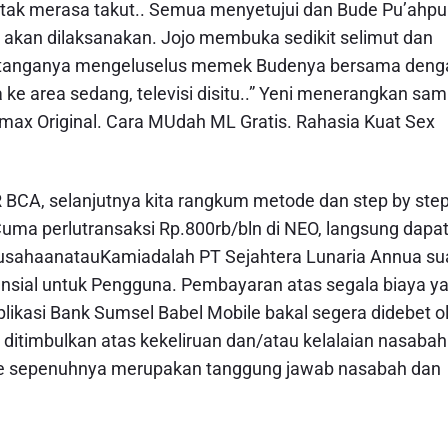
, tak merasa takut.. Semua menyetujui dan Bude Pu’ahp
u akan dilaksanakan. Jojo membuka sedikit selimut dan
h tanganya mengeluselus memek Budenya bersama deng
 ke area sedang, televisi disitu..” Yeni menerangkan sam
imax Original. Cara MUdah ML Gratis. Rahasia Kuat Sex
BCA, selanjutnya kita rangkum metode dan step by ste
ma perlutransaksi Rp.800rb/bln di NEO, langsung dapa
erusahaanatauKamiadalah PT Sejahtera Lunaria Annua su
ansial untuk Pengguna. Pembayaran atas segala biaya y
kasi Bank Sumsel Babel Mobile bakal segera didebet o
ditimbulkan atas kekeliruan dan/atau kelalaian nasabah
le sepenuhnya merupakan tanggung jawab nasabah dan