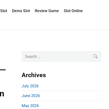
Slot
Demo Slot
Review Game
Slot Online
P
S
SEARC
e
r
a
i
r
Archives
m
c
a
h
July 2026
r
f
an
June 2026
o
y
r
S
May 2026
: