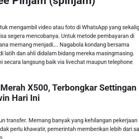
e Pinjam (spinjam)
uk mengambil video atau foto di WhatsApp yang sekali
 bisa segera mencobanya. Untuk metode pembayaran di
 mana memang menjadi…. Nagabola kondang bersama
 di latih dan ahli didalam bidang mereka masingmasing.
 secara langsung baik via livechat maupun telephone
r Merah X500, Terbongkar Settingan
n Hari Ini
pun transfer. Memang banyak yang kehilangan pekerjaan
idak perlu khawatir, pemerintah memberikan lebih dari s
n.