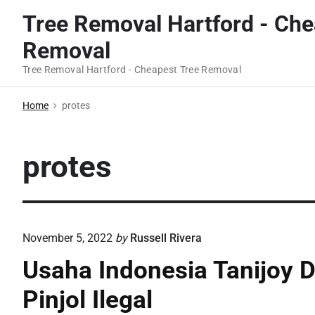
S
Tree Removal Hartford - Che
k
Removal
i
p
Tree Removal Hartford - Cheapest Tree Removal
t
o
Home
protes
c
o
protes
n
t
e
n
November 5, 2022
by
Russell Rivera
t
Usaha Indonesia Tanijoy 
Pinjol Ilegal