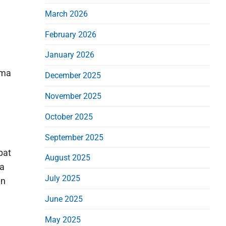
i
March 2026
d
February 2026
e
b
January 2026
a
ama
December 2025
r
November 2025
October 2025
September 2025
pat
August 2025
ua
July 2025
an
June 2025
May 2025