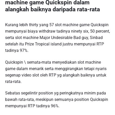
machine game Quickspin dalam
alangkah baiknya daripada rata-rata
Kurang lebih thirty yang 57 slot machine game Quickspin
mempunyai biaya withdraw tadinya ninety six, 50 percent,
serta slot machine Major Undesirable Bad guy, Sinbad
setelah itu Prize Tropical island justru mempunyai RTP
tadinya 97%.
Quickspin \ semata-mata menyediakan slot machine
game dalam menarik serta menggirangkan tetapi nyaris
segenap video slot oleh RTP yg alangkah baiknya untuk
rata-rata.
Sebatas segelintir position yg peringkatnya minim pada
bawah rata-rata, meskipun semuanya position Quickspin
mempunyai RTP tadinya 96%.