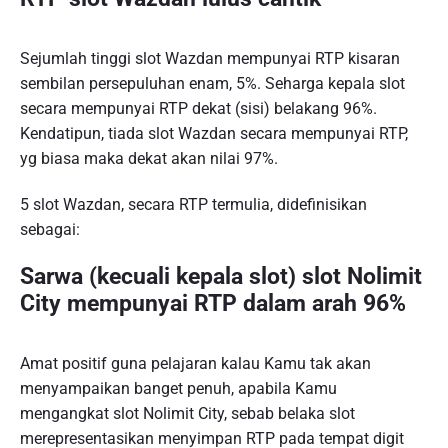
Sejumlah tinggi slot Wazdan mempunyai RTP kisaran
sembilan persepuluhan enam, 5%. Seharga kepala slot
secara mempunyai RTP dekat (sisi) belakang 96%.
Kendatipun, tiada slot Wazdan secara mempunyai RTP,
yg biasa maka dekat akan nilai 97%.
5 slot Wazdan, secara RTP termulia, didefinisikan
sebagai:
Sarwa (kecuali kepala slot) slot Nolimit
City mempunyai RTP dalam arah 96%
Amat positif guna pelajaran kalau Kamu tak akan
menyampaikan banget penuh, apabila Kamu
mengangkat slot Nolimit City, sebab belaka slot
merepresentasikan menyimpan RTP pada tempat digit