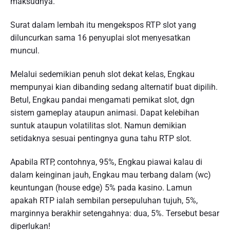
maksudnya.
Surat dalam lembah itu mengekspos RTP slot yang
diluncurkan sama 16 penyuplai slot menyesatkan
muncul.
Melalui sedemikian penuh slot dekat kelas, Engkau
mempunyai kian dibanding sedang alternatif buat dipilih.
Betul, Engkau pandai mengamati pemikat slot, dgn
sistem gameplay ataupun animasi. Dapat kelebihan
suntuk ataupun volatilitas slot. Namun demikian
setidaknya sesuai pentingnya guna tahu RTP slot.
Apabila RTP, contohnya, 95%, Engkau piawai kalau di
dalam keinginan jauh, Engkau mau terbang dalam (wc)
keuntungan (house edge) 5% pada kasino. Lamun
apakah RTP ialah sembilan persepuluhan tujuh, 5%,
marginnya berakhir setengahnya: dua, 5%. Tersebut besar
diperlukan!