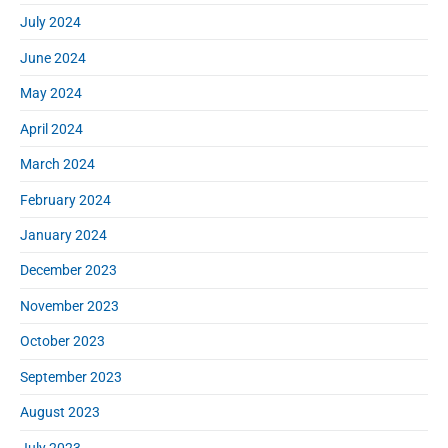
July 2024
June 2024
May 2024
April 2024
March 2024
February 2024
January 2024
December 2023
November 2023
October 2023
September 2023
August 2023
July 2023