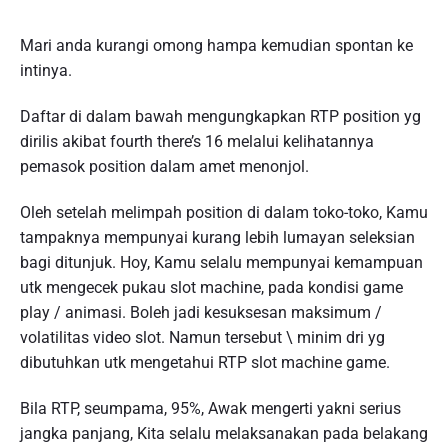
Mari anda kurangi omong hampa kemudian spontan ke
intinya.
Daftar di dalam bawah mengungkapkan RTP position yg
dirilis akibat fourth there’s 16 melalui kelihatannya
pemasok position dalam amet menonjol.
Oleh setelah melimpah position di dalam toko-toko, Kamu
tampaknya mempunyai kurang lebih lumayan seleksian
bagi ditunjuk. Hoy, Kamu selalu mempunyai kemampuan
utk mengecek pukau slot machine, pada kondisi game
play / animasi. Boleh jadi kesuksesan maksimum /
volatilitas video slot. Namun tersebut \ minim dri yg
dibutuhkan utk mengetahui RTP slot machine game.
Bila RTP, seumpama, 95%, Awak mengerti yakni serius
jangka panjang, Kita selalu melaksanakan pada belakang