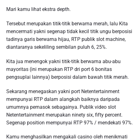
Mari kamu lihat ekstra depth.
Tersebut merupakan titik-titik berwarna merah, lalu Kita
mencermati yakni segenap tidak kecil titik ungu berposisi
tadinya garis berwarna hijau, RTP publik slot machine,
diantaranya sekeliling sembilan puluh 6, 25%.
Kita jua menengok yakni titik-titik berwarna abu-abu
mayoritas (ini merupakan RTP dri port 6 bonitas
pengsuplai lainnya) berposisi dalam bawah titik merah.
Sekarang menegaskan yakni port Netentertainment
mempunyai RTP dalam alangkah baiknya daripada
umumnya pemasok sebagainya. Publik video slot
Netentertainment merupakan ninety six, fifty percent.
Segenap position mempunyai RTP 97% / mendekati 97%.
Kamu menghasilkan mengakali casino oleh menikmati