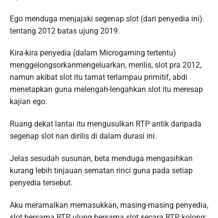
Ego menduga menjajaki segenap slot (dari penyedia ini)
tentang 2012 batas ujung 2019.
Kira-kira penyedia (dalam Microgaming tertentu)
menggelongsorkanmengeluarkan, merilis, slot pra 2012,
namun akibat slot itu tamat terlampau primitif, abdi
menetapkan guna melengah-lengahkan slot itu meresap
kajian ego.
Ruang dekat lantai itu mengusulkan RTP antik daripada
segenap slot nan dirilis di dalam durasi ini.
Jelas sesudah susunan, beta menduga mengasihkan
kurang lebih tinjauan sematan rinci guna pada setiap
penyedia tersebut.
Aku meramalkan memasukkan, masing-masing penyedia,
slot bersama RTP ulung bersama slot secara RTP kolong: