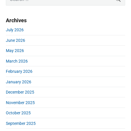
r
e
i
a
m
r
Archives
a
c
r
h
July 2026
y
f
S
June 2026
o
i
r
d
May 2026
:
e
March 2026
b
a
February 2026
r
January 2026
December 2025
November 2025
October 2025
September 2025