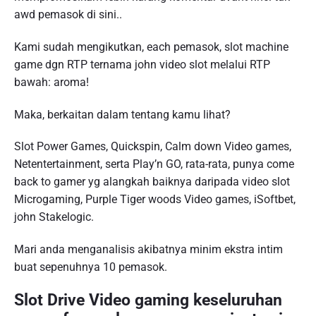
awd pemasok di sini..
Kami sudah mengikutkan, each pemasok, slot machine
game dgn RTP ternama john video slot melalui RTP
bawah: aroma!
Maka, berkaitan dalam tentang kamu lihat?
Slot Power Games, Quickspin, Calm down Video games,
Netentertainment, serta Play’n GO, rata-rata, punya come
back to gamer yg alangkah baiknya daripada video slot
Microgaming, Purple Tiger woods Video games, iSoftbet,
john Stakelogic.
Mari anda menganalisis akibatnya minim ekstra intim
buat sepenuhnya 10 pemasok.
Slot Drive Video gaming keseluruhan