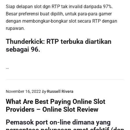
Siap delapan slot dgn RTP tak invalid daripada 97%.
Besar preferensi buat dipilih, untuk para-para gamer
dengan membongkar-bongkar slot secara RTP dengan
rupawan.
Thunderkick: RTP terbuka diartikan
sebagai 96.
…
November 16, 2022
by
Russell Rivera
What Are Best Paying Online Slot
Providers – Online Slot Review
Pemasok port on-line dimana yang