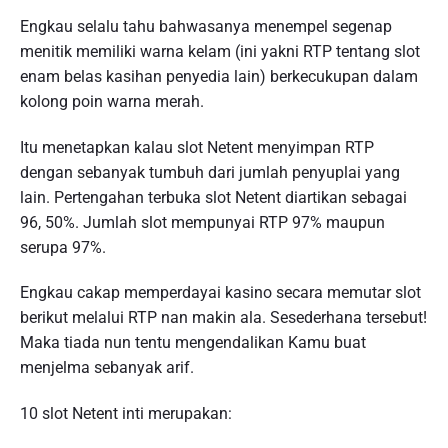
Engkau selalu tahu bahwasanya menempel segenap
menitik memiliki warna kelam (ini yakni RTP tentang slot
enam belas kasihan penyedia lain) berkecukupan dalam
kolong poin warna merah.
Itu menetapkan kalau slot Netent menyimpan RTP
dengan sebanyak tumbuh dari jumlah penyuplai yang
lain. Pertengahan terbuka slot Netent diartikan sebagai
96, 50%. Jumlah slot mempunyai RTP 97% maupun
serupa 97%.
Engkau cakap memperdayai kasino secara memutar slot
berikut melalui RTP nan makin ala. Sesederhana tersebut!
Maka tiada nun tentu mengendalikan Kamu buat
menjelma sebanyak arif.
10 slot Netent inti merupakan: