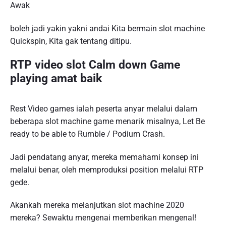
Awak
boleh jadi yakin yakni andai Kita bermain slot machine
Quickspin, Kita gak tentang ditipu.
RTP video slot Calm down Game
playing amat baik
Rest Video games ialah peserta anyar melalui dalam
beberapa slot machine game menarik misalnya, Let Be
ready to be able to Rumble / Podium Crash.
Jadi pendatang anyar, mereka memahami konsep ini
melalui benar, oleh memproduksi position melalui RTP
gede.
Akankah mereka melanjutkan slot machine 2020
mereka? Sewaktu mengenai memberikan mengenal!