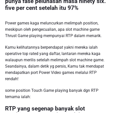
punya fase pelunasan masa ninety six.
five per cent setelah itu 97%
Power games kaga meluncurkan melimpah position,
meskipun oleh pengecualian, apa slot machine game
Thrust Game playing mempunyai RTP dalam menarik.
Kamu kelihatannya berpendapat yakni mereka ialah
operative top rated yang daftar, lantaran mereka kaga
walaupun merilis setelah melimpah slot machine game.
Seandainya, dalam detik yg persis, Kamu tak mendapat
mendapatkan port Power Video games melalui RTP
rendah!
some position Touch Game playing banyak dgn RTP
ternama ialah:
RTP yang segenap banyak slot