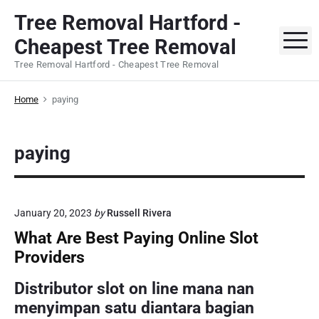
S
Tree Removal Hartford -
k
M
Cheapest Tree Removal
i
p
Tree Removal Hartford - Cheapest Tree Removal
t
o
Home
paying
c
o
paying
n
t
e
n
January 20, 2023
by
Russell Rivera
t
What Are Best Paying Online Slot
Providers
Distributor slot on line mana nan
menyimpan satu diantara bagian