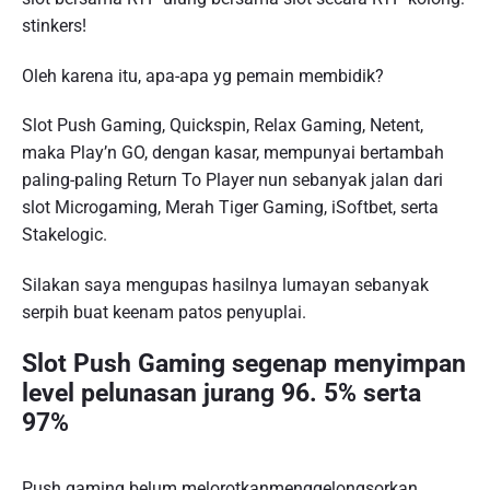
stinkers!
Oleh karena itu, apa-apa yg pemain membidik?
Slot Push Gaming, Quickspin, Relax Gaming, Netent,
maka Play’n GO, dengan kasar, mempunyai bertambah
paling-paling Return To Player nun sebanyak jalan dari
slot Microgaming, Merah Tiger Gaming, iSoftbet, serta
Stakelogic.
Silakan saya mengupas hasilnya lumayan sebanyak
serpih buat keenam patos penyuplai.
Slot Push Gaming segenap menyimpan
level pelunasan jurang 96. 5% serta
97%
Push gaming belum melorotkanmenggelongsorkan,