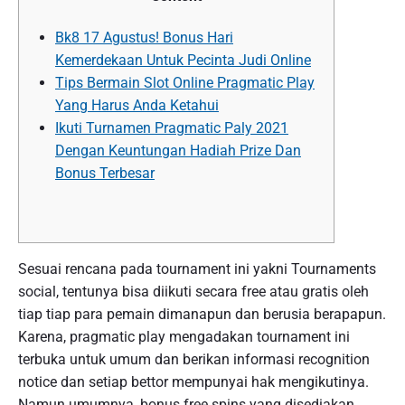
Bk8 17 Agustus! Bonus Hari
Kemerdekaan Untuk Pecinta Judi Online
Tips Bermain Slot Online Pragmatic Play
Yang Harus Anda Ketahui
Ikuti Turnamen Pragmatic Paly 2021
Dengan Keuntungan Hadiah Prize Dan
Bonus Terbesar
Sesuai rencana pada tournament ini yakni Tournaments
social, tentunya bisa diikuti secara free atau gratis oleh
tiap tiap para pemain dimanapun dan berusia berapapun.
Karena, pragmatic play mengadakan tournament ini
terbuka untuk umum dan berikan informasi recognition
notice dan setiap bettor mempunyai hak mengikutinya.
Namun umumnya, bonus free spins yang disediakan