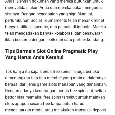
Anda. Dengan dokumen yang mereka butuhkan untuk
memvalidasi akun Anda dan mereka bakal mengurus
sisanya. Dengan pencapaian yang signifikan ini,
pertumbuhan Social Tournaments telah menarik minat
banyak afiliasi, operator, dan pemain di industri. Mereka
telah mengadakan banyak kolaborasi dan penawaran
iklan bersama dengan lebih dari satu partner kondang.
Tips Bermain Slot Online Pragmatic Play
Yang Harus Anda Ketahui
Tak hanya itu saja, bonus free spins ini juga berlaku
dimenangkan tiap-tiap member yang main di dalamnya
berasal dari jenis game slots manapun yang dimainkan.
Dengan adanya keuntungan bonus free spins ini, setiap
bettor bisa memakai free spins tersebut untuk mainkan
slots apapun secara free tanpa butuh harus
mengeluarkan modal atau melakukan transaksi deposit.