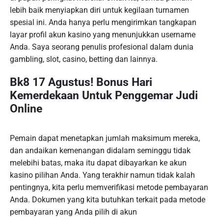
lebih baik menyiapkan diri untuk kegilaan turnamen
spesial ini. Anda hanya perlu mengirimkan tangkapan
layar profil akun kasino yang menunjukkan username
Anda. Saya seorang penulis profesional dalam dunia
gambling, slot, casino, betting dan lainnya.
Bk8 17 Agustus! Bonus Hari
Kemerdekaan Untuk Penggemar Judi
Online
Pemain dapat menetapkan jumlah maksimum mereka,
dan andaikan kemenangan didalam seminggu tidak
melebihi batas, maka itu dapat dibayarkan ke akun
kasino pilihan Anda. Yang terakhir namun tidak kalah
pentingnya, kita perlu memverifikasi metode pembayaran
Anda. Dokumen yang kita butuhkan terkait pada metode
pembayaran yang Anda pilih di akun