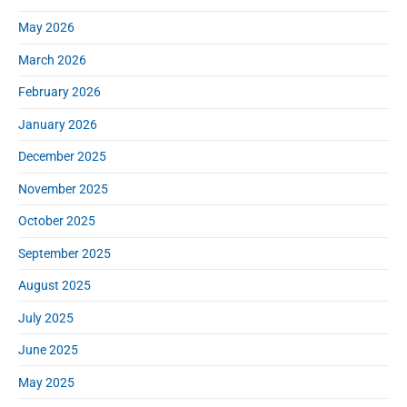
i
r
d
May 2026
:
e
March 2026
b
a
February 2026
r
January 2026
December 2025
November 2025
October 2025
September 2025
August 2025
July 2025
June 2025
May 2025