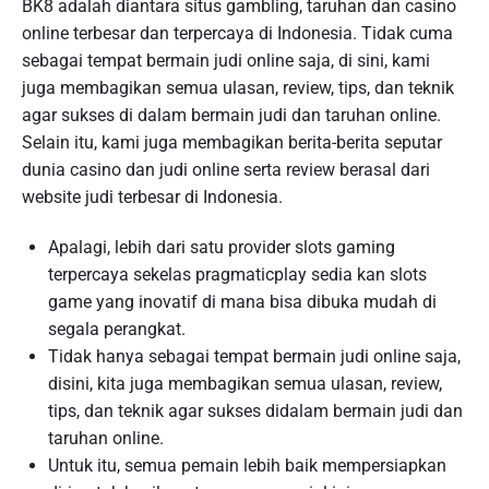
BK8 adalah diantara situs gambling, taruhan dan casino
online terbesar dan terpercaya di Indonesia. Tidak cuma
sebagai tempat bermain judi online saja, di sini, kami
juga membagikan semua ulasan, review, tips, dan teknik
agar sukses di dalam bermain judi dan taruhan online.
Selain itu, kami juga membagikan berita-berita seputar
dunia casino dan judi online serta review berasal dari
website judi terbesar di Indonesia.
Apalagi, lebih dari satu provider slots gaming
terpercaya sekelas pragmaticplay sedia kan slots
game yang inovatif di mana bisa dibuka mudah di
segala perangkat.
Tidak hanya sebagai tempat bermain judi online saja,
disini, kita juga membagikan semua ulasan, review,
tips, dan teknik agar sukses didalam bermain judi dan
taruhan online.
Untuk itu, semua pemain lebih baik mempersiapkan