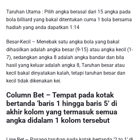
Taruhan Utama : Pilih angka berasal dari 15 angka pada
bola billiard yang bakal ditentukan cuma 1 bola bersama
hadiah yang anda dapatkan 1:14
Besar-Kecil – Menebak satu angka bola yang bakal
dihasilkan adalah angka besar (9-15) atau angka kecil (1-
7), sedangkan angka 8 adalah angka bandar dan bila
hasil yang keluar adalah angka 8, Taruhan besar atau
kecil bakal dinyatakan kalah, tetapi taruhan besar dan
kecil tidak dikenakan kei.
Column Bet – Tempat pada kotak
bertanda ‘baris 1 hingga baris 5’ di
akhir kolom yang termasuk semua
angka didalam 1 kolom tersebut
Line Bet – Pasang taruhan pada kotak bertanda ‘2 to 1’ di