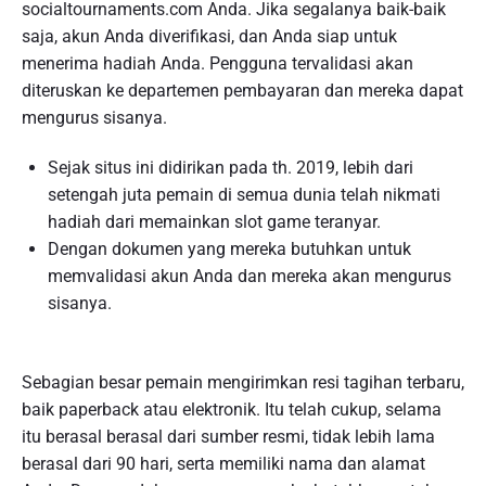
socialtournaments.com Anda. Jika segalanya baik-baik
saja, akun Anda diverifikasi, dan Anda siap untuk
menerima hadiah Anda. Pengguna tervalidasi akan
diteruskan ke departemen pembayaran dan mereka dapat
mengurus sisanya.
Sejak situs ini didirikan pada th. 2019, lebih dari
setengah juta pemain di semua dunia telah nikmati
hadiah dari memainkan slot game teranyar.
Dengan dokumen yang mereka butuhkan untuk
memvalidasi akun Anda dan mereka akan mengurus
sisanya.
Sebagian besar pemain mengirimkan resi tagihan terbaru,
baik paperback atau elektronik. Itu telah cukup, selama
itu berasal berasal dari sumber resmi, tidak lebih lama
berasal dari 90 hari, serta memiliki nama dan alamat