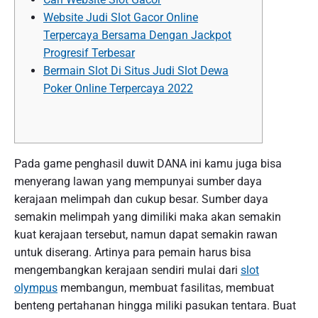
Website Judi Slot Gacor Online
Terpercaya Bersama Dengan Jackpot
Progresif Terbesar
Bermain Slot Di Situs Judi Slot Dewa
Poker Online Terpercaya 2022
Pada game penghasil duwit DANA ini kamu juga bisa
menyerang lawan yang mempunyai sumber daya
kerajaan melimpah dan cukup besar. Sumber daya
semakin melimpah yang dimiliki maka akan semakin
kuat kerajaan tersebut, namun dapat semakin rawan
untuk diserang. Artinya para pemain harus bisa
mengembangkan kerajaan sendiri mulai dari
slot
olympus
membangun, membuat fasilitas, membuat
benteng pertahanan hingga miliki pasukan tentara. Buat