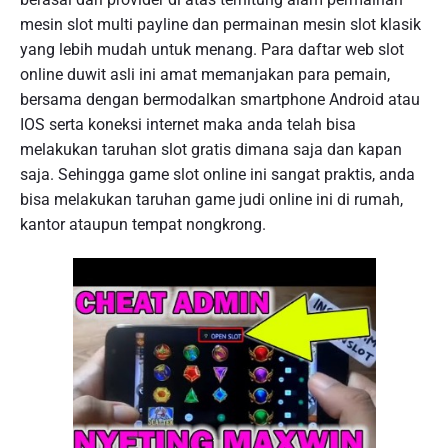
mesin slot multi payline dan permainan mesin slot klasik
yang lebih mudah untuk menang. Para daftar web slot
online duwit asli ini amat memanjakan para pemain,
bersama dengan bermodalkan smartphone Android atau
IOS serta koneksi internet maka anda telah bisa
melakukan taruhan slot gratis dimana saja dan kapan
saja. Sehingga game slot online ini sangat praktis, anda
bisa melakukan taruhan game judi online ini di rumah,
kantor ataupun tempat nongkrong.