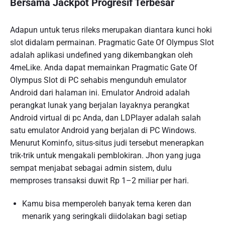
Bersama Jackpot Progresif Terbesar
Adapun untuk terus rileks merupakan diantara kunci hoki
slot didalam permainan. Pragmatic Gate Of Olympus Slot
adalah aplikasi undefined yang dikembangkan oleh
4meLike. Anda dapat memainkan Pragmatic Gate Of
Olympus Slot di PC sehabis mengunduh emulator
Android dari halaman ini. Emulator Android adalah
perangkat lunak yang berjalan layaknya perangkat
Android virtual di pc Anda, dan LDPlayer adalah salah
satu emulator Android yang berjalan di PC Windows.
Menurut Kominfo, situs-situs judi tersebut menerapkan
trik-trik untuk mengakali pemblokiran. Jhon yang juga
sempat menjabat sebagai admin sistem, dulu
memproses transaksi duwit Rp 1–2 miliar per hari.
Kamu bisa memperoleh banyak tema keren dan
menarik yang seringkali diidolakan bagi setiap