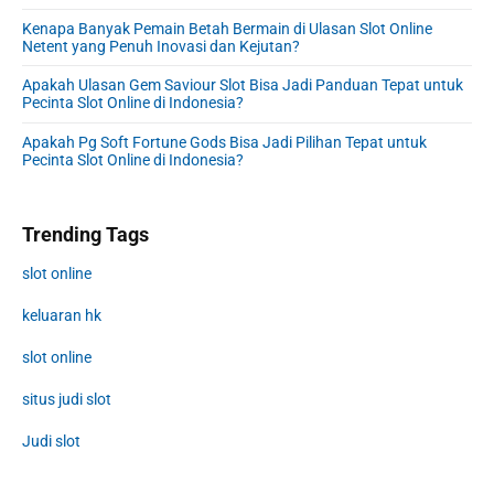
Kenapa Banyak Pemain Betah Bermain di Ulasan Slot Online
Netent yang Penuh Inovasi dan Kejutan?
Apakah Ulasan Gem Saviour Slot Bisa Jadi Panduan Tepat untuk
Pecinta Slot Online di Indonesia?
Apakah Pg Soft Fortune Gods Bisa Jadi Pilihan Tepat untuk
Pecinta Slot Online di Indonesia?
Trending Tags
slot online
keluaran hk
slot online
situs judi slot
Judi slot