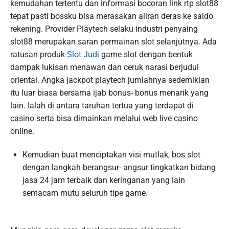
kemudahan tertentu dan informasi bocoran link rtp slot88
tepat pasti bossku bisa merasakan aliran deras ke saldo
rekening. Provider Playtech selaku industri penyaing
slot88 merupakan saran permainan slot selanjutnya. Ada
ratusan produk
Slot Judi
game slot dengan bentuk
dampak lukisan menawan dan ceruk narasi berjudul
oriental. Angka jackpot playtech jumlahnya sedemikian
itu luar biasa bersama ijab bonus- bonus menarik yang
lain. Ialah di antara taruhan tertua yang terdapat di
casino serta bisa dimainkan melalui web live casino
online.
Kemudian buat menciptakan visi mutlak, bos slot
dengan langkah berangsur- angsur tingkatkan bidang
jasa 24 jam terbaik dan keringanan yang lain
semacam mutu seluruh tipe game.