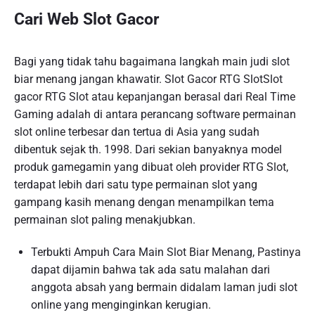
Cari Web Slot Gacor
Bagi yang tidak tahu bagaimana langkah main judi slot
biar menang jangan khawatir. Slot Gacor RTG SlotSlot
gacor RTG Slot atau kepanjangan berasal dari Real Time
Gaming adalah di antara perancang software permainan
slot online terbesar dan tertua di Asia yang sudah
dibentuk sejak th. 1998. Dari sekian banyaknya model
produk gamegamin yang dibuat oleh provider RTG Slot,
terdapat lebih dari satu type permainan slot yang
gampang kasih menang dengan menampilkan tema
permainan slot paling menakjubkan.
Terbukti Ampuh Cara Main Slot Biar Menang, Pastinya
dapat dijamin bahwa tak ada satu malahan dari
anggota absah yang bermain didalam laman judi slot
online yang menginginkan kerugian.