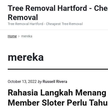
S
Tree Removal Hartford - Che
k
Removal
i
p
Tree Removal Hartford - Cheapest Tree Removal
t
o
Home
mereka
c
o
mereka
n
t
e
n
October 13, 2022
by
Russell Rivera
t
Rahasia Langkah Menang 
Member Sloter Perlu Tahu