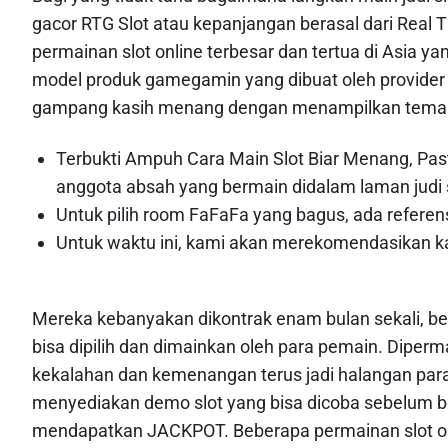
gacor RTG Slot atau kepanjangan berasal dari Real 
permainan slot online terbesar dan tertua di Asia y
model produk gamegamin yang dibuat oleh provider R
gampang kasih menang dengan menampilkan tema p
Terbukti Ampuh Cara Main Slot Biar Menang, Pas
anggota absah yang bermain didalam laman judi 
Untuk pilih room FaFaFa yang bagus, ada referen
Untuk waktu ini, kami akan merekomendasikan ka
Mereka kebanyakan dikontrak enam bulan sekali, b
bisa dipilih dan dimainkan oleh para pemain. Diperma
kekalahan dan kemenangan terus jadi halangan para
mеnуеdіаkаn demo ѕlоt уаng bіѕа dісоbа ѕеbеlum be
mendapatkan JACKPOT. Bеbеrара реrmаіnаn slot оnl