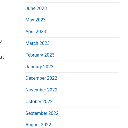
June 2023
May 2023
April 2023
s
March 2023
February 2023
at
January 2023
December 2022
November 2022
October 2022
September 2022
August 2022