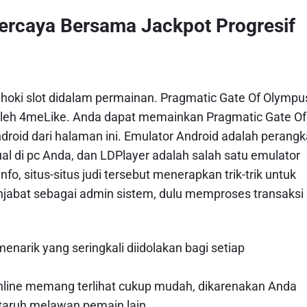
rpercaya Bersama Jackpot Progresif
 hoki slot didalam permainan. Pragmatic Gate Of Olympu
 oleh 4meLike. Anda dapat memainkan Pragmatic Gate Of
roid dari halaman ini. Emulator Android adalah perangk
ual di pc Anda, dan LDPlayer adalah salah satu emulator
, situs-situs judi tersebut menerapkan trik-trik untuk
jabat sebagai admin sistem, dulu memproses transaksi
arik yang seringkali diidolakan bagi setiap
nline memang terlihat cukup mudah, dikarenakan Anda
rtaruh melawan pemain lain.