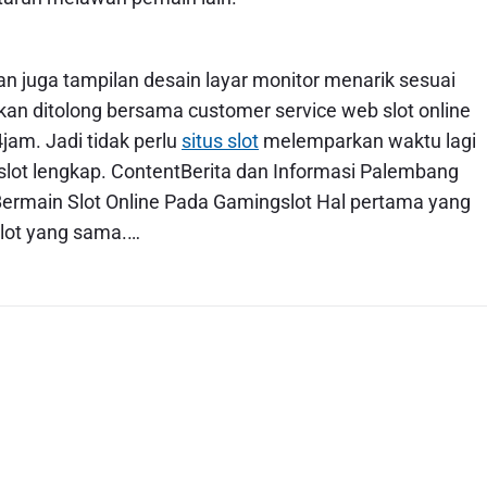
an juga tampilan desain layar monitor menarik sesuai
kan ditolong bersama customer service web slot online
jam. Jadi tidak perlu
situs slot
melemparkan waktu lagi
i slot lengkap. ContentBerita dan Informasi Palembang
 Bermain Slot Online Pada Gamingslot Hal pertama yang
slot yang sama.…