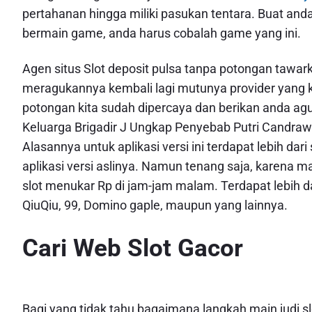
pertahanan hingga miliki pasukan tentara. Buat an
bermain game, anda harus cobalah game yang ini.
Agen situs Slot deposit pulsa tanpa potongan tawark
meragukannya kembali lagi mutunya provider yang k
potongan kita sudah dipercaya dan berikan anda a
Keluarga Brigadir J Ungkap Penyebab Putri Candr
Alasannya untuk aplikasi versi ini terdapat lebih dar
aplikasi versi aslinya. Namun tenang saja, karena ma
slot menukar Rp di jam-jam malam. Terdapat lebih d
QiuQiu, 99, Domino gaple, maupun yang lainnya.
Cari Web Slot Gacor
Bagi yang tidak tahu bagaimana langkah main judi sl