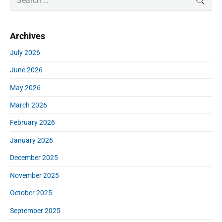
r
e
i
a
m
r
Archives
a
c
r
h
July 2026
y
f
S
June 2026
o
i
r
d
May 2026
:
e
March 2026
b
a
February 2026
r
January 2026
December 2025
November 2025
October 2025
September 2025