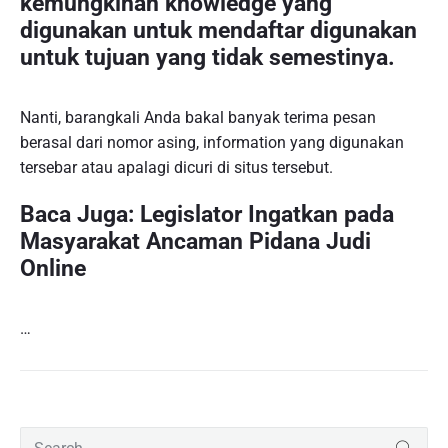
kemungkinan knowledge yang
digunakan untuk mendaftar digunakan
untuk tujuan yang tidak semestinya.
Nanti, barangkali Anda bakal banyak terima pesan
berasal dari nomor asing, information yang digunakan
tersebar atau apalagi dicuri di situs tersebut.
Baca Juga: Legislator Ingatkan pada
Masyarakat Ancaman Pidana Judi
Online
…
P
S
SEAR