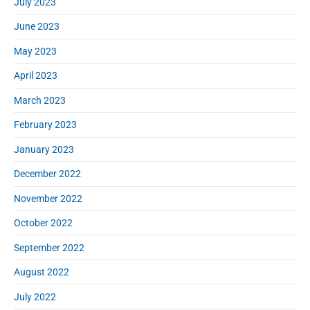
July 2023
June 2023
May 2023
April 2023
March 2023
February 2023
January 2023
December 2022
November 2022
October 2022
September 2022
August 2022
July 2022