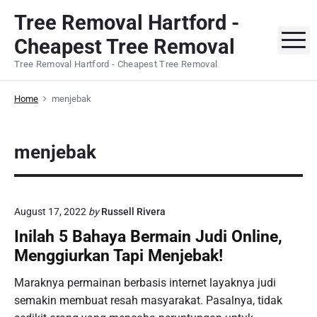
S
Tree Removal Hartford -
k
M
Cheapest Tree Removal
i
p
Tree Removal Hartford - Cheapest Tree Removal
t
o
Home
menjebak
c
o
menjebak
n
t
e
n
August 17, 2022
by
Russell Rivera
t
Inilah 5 Bahaya Bermain Judi Online,
Menggiurkan Tapi Menjebak!
Maraknya permainan berbasis internet layaknya judi
semakin membuat resah masyarakat. Pasalnya, tidak