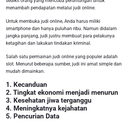
sedikit orang yang mencoba peruntungan untuk
menambah pendapatan melalui judi online.
Untuk membuka judi online, Anda harus miliki
smartphone dan hanya puluhan ribu. Namun didalam
jangka panjang, judi justru membuat para pelakunya
ketagihan dan lakukan tindakan kriminal.
Salah satu permainan judi online yang populer adalah
slot. Menurut beberapa sumber, judi ini amat simple dan
mudah dimainkan.
1. Kecanduan
2. Tingkat ekonomi menjadi menurun
3. Kesehatan jiwa terganggu
4. Meningkatnya kejahatan
5. Pencurian Data