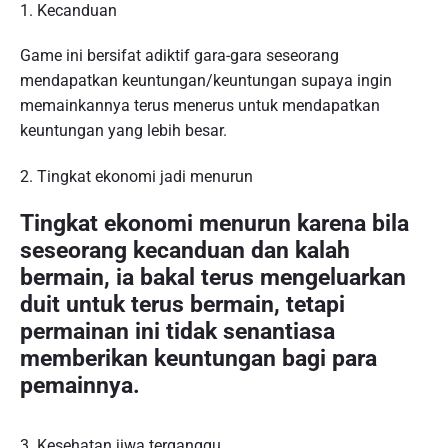
1. Kecanduan
Game ini bersifat adiktif gara-gara seseorang
mendapatkan keuntungan/keuntungan supaya ingin
memainkannya terus menerus untuk mendapatkan
keuntungan yang lebih besar.
2. Tingkat ekonomi jadi menurun
Tingkat ekonomi menurun karena bila
seseorang kecanduan dan kalah
bermain, ia bakal terus mengeluarkan
duit untuk terus bermain, tetapi
permainan ini tidak senantiasa
memberikan keuntungan bagi para
pemainnya.
3. Kesehatan jiwa terganggu