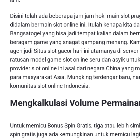
Disini telah ada beberapa jam jam hoki main slot prag
didalam bermain slot online ini. Itulah kenapa kita
Bangsatogel yang bisa jadi tempat kalian dalam ber
beragam game yang snagat gampang menang. Kami ta
agen judi Situs slot gacor hari ini utamanya di serv
ratusan model game slot online seru dan asyik untu
provider slot online ini asal dari negara China yang m
para masyarakat Asia. Mungking terdengar baru, nam
komunitas slot online Indonesia.
Mengkalkulasi Volume Permainan 
Untuk memicu Bonus Spin Gratis, tiga atau lebih si
spin gratis juga ada kemungkinan untuk memicu lagi 