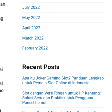
gan
July 2022
May 2022
ng
April 2022
March 2022
February 2022
Recent Posts
ai
Apa Itu Joker Gaming Slot? Panduan Lengkap
untuk Pemain Slot Online di Indonesia
al
no
Slot dengan Versi Ringan untuk HP Kentang:
Solusi Seru dan Praktis untuk Pengguna
Ponsel Lemot
n