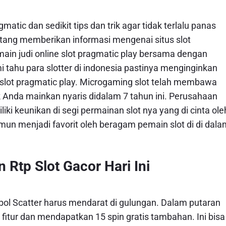
matic dan sedikit tips dan trik agar tidak terlalu panas
 datang memberikan informasi mengenai situs slot
main judi online slot pragmatic play bersama dengan
hu para slotter di indonesia pastinya menginginkan
er slot pragmatic play. Microgaming slot telah membawa
k Anda mainkan nyaris didalam 7 tahun ini. Perusahaan
iliki keunikan di segi permainan slot nya yang di cinta ole
un menjadi favorit oleh beragam pemain slot di di dala
Rtp Slot Gacor Hari Ini
mbol Scatter harus mendarat di gulungan. Dalam putaran
fitur dan mendapatkan 15 spin gratis tambahan. Ini bisa