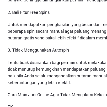
2. Beli Fitur Free Spins
Untuk mendapatkan penghasilan yang besar dari mem
beberapa spin secara manual agar peluang menang l
putaran gratis yang bakal lebih efektif didalam me
3. Tidak Menggunakan Autospin
Tentu tidak disarankan bagi pemain untuk melakuka
tidak menutup kemungkinan mendapatkan peluang kek
baik bila Anda selalu mengandalkan putaran manua
keberuntungan yang lebih efektif.
Cara Main Judi Online Agar Tidak Mengalami Kekal
TK.…