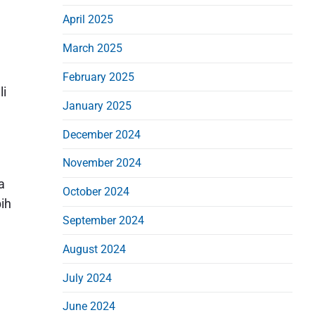
April 2025
March 2025
February 2025
li
January 2025
December 2024
November 2024
a
October 2024
ih
September 2024
August 2024
July 2024
June 2024