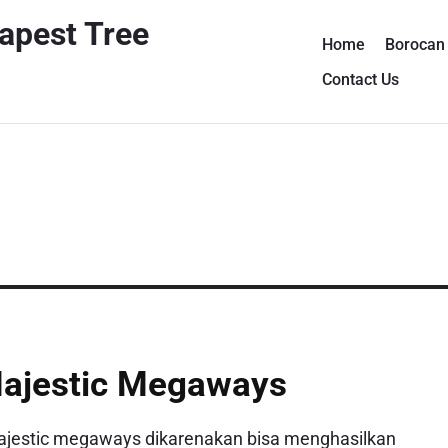
apest Tree
Home
Borocan 
Contact Us
ajestic Megaways
majestic megaways dikarenakan bisa menghasilkan