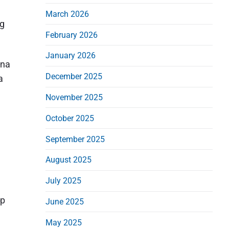
i
March 2026
d
ng
February 2026
e
b
January 2026
ena
a
December 2025
a
r
November 2025
October 2025
September 2025
August 2025
July 2025
ap
June 2025
May 2025