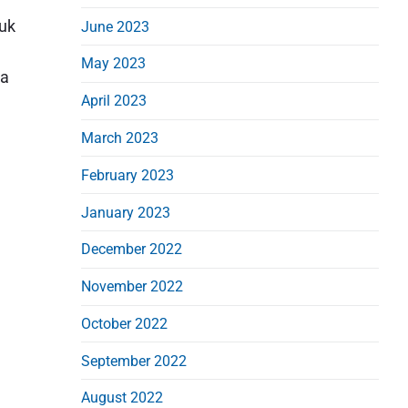
tuk
June 2023
May 2023
sa
April 2023
March 2023
February 2023
January 2023
December 2022
November 2022
October 2022
September 2022
August 2022