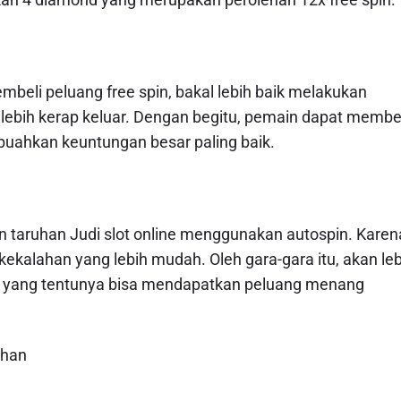
beli peluang free spin, bakal lebih baik melakukan
ebih kerap keluar. Dengan begitu, pemain dapat membe
mbuahkan keuntungan besar paling baik.
n taruhan Judi slot online menggunakan autospin. Karen
alahan yang lebih mudah. Oleh gara-gara itu, akan leb
l yang tentunya bisa mendapatkan peluang menang
ahan