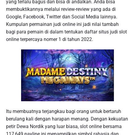
yang terlalu bagus dan bisa di andalkan. Anda bisa
membuktikannya melalui review-review yang ada di
Google, Facebook, Twitter dan Social Media lainnya.
Kumpulan permainan judi online ini jadi nilai tambah
bagi para pemain di dalam tentukan daftar situs judi slot
online terpercaya nomer 1 di tahun 2022.
Itu membuatnya terjangkau bagi orang untuk bertaruh
berulang kali dengan harapan menang. Dengan kekuatan
petir Dewa Nordik yang luar biasa, slot online bersama
117,649 payline ini menampilkan simbol rahasia dan