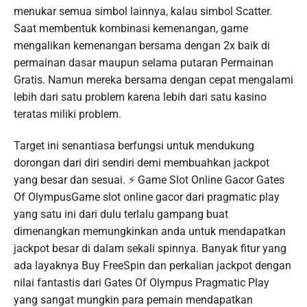
menukar semua simbol lainnya, kalau simbol Scatter.
Saat membentuk kombinasi kemenangan, game
mengalikan kemenangan bersama dengan 2x baik di
permainan dasar maupun selama putaran Permainan
Gratis. Namun mereka bersama dengan cepat mengalami
lebih dari satu problem karena lebih dari satu kasino
teratas miliki problem.
Target ini senantiasa berfungsi untuk mendukung
dorongan dari diri sendiri demi membuahkan jackpot
yang besar dan sesuai. ⚡ Game Slot Online Gacor Gates
Of OlympusGame slot online gacor dari pragmatic play
yang satu ini dari dulu terlalu gampang buat
dimenangkan memungkinkan anda untuk mendapatkan
jackpot besar di dalam sekali spinnya. Banyak fitur yang
ada layaknya Buy FreeSpin dan perkalian jackpot dengan
nilai fantastis dari Gates Of Olympus Pragmatic Play
yang sangat mungkin para pemain mendapatkan