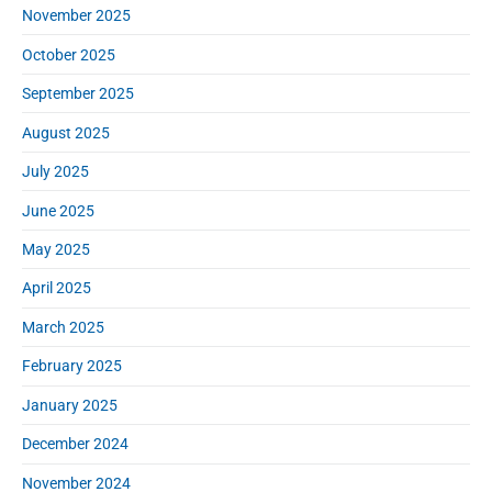
November 2025
October 2025
September 2025
August 2025
July 2025
June 2025
May 2025
April 2025
March 2025
February 2025
January 2025
December 2024
November 2024