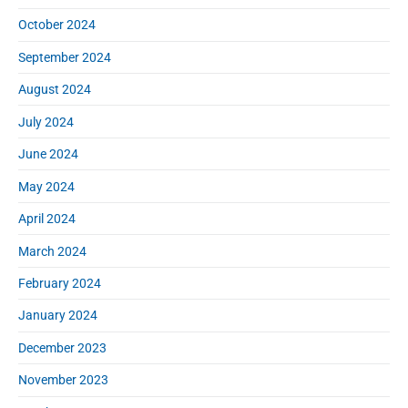
October 2024
September 2024
August 2024
July 2024
June 2024
May 2024
April 2024
March 2024
February 2024
January 2024
December 2023
November 2023