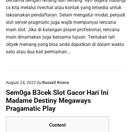
bersama dengan tenang dan senang. Ayo segera hubungi
cs kita melalui livechat atau kontak yang tersedia untuk
laksanakan pendaftaran. Selain mengatur modal, penjudi
slot server pragmatic juga wajib mempunyai rencana
main slot. Jika di kalangan player profesional, rencana
main dinamakan juga bersama tujuan. Tentukan lah
obyek menang yang bisa anda dapatkan di dalam waktu
satu atau dua kali permainan.…
August 24, 2022
by
Russell Rivera
Sem0ga B3cek Slot Gacor Hari Ini
Madame Destiny Megaways
Pragamatic Play
Content