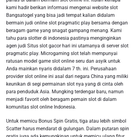
kami hadir berikan informasi mengenai website slot
Bangsatogel yang bisa jadi tempat kalian didalam
bermain judi online slot pragmatic play bersama dengan
beragam game yang snagat gampang menang. Kami
tahu para slotter di indonesia pastinya menginginkan
agen judi Situs slot gacor hari ini utamanya di server slot
pragmatic play. Microgaming slot telah mempunyai
ratusan model game slot online seru dan asyik untuk
Anda mainkan nyaris didalam 7 th. ini. Perusahaan
provider slot online ini asal dari negara China yang miliki
keunikan di segi permainan slot nya yang di cinta oleh
para penduduk Asia. Mungking terdengar baru, namun
menjadi favorit oleh beragam pemain slot di dalam
komunitas slot online Indonesia.
Untuk memicu Bonus Spin Gratis, tiga atau lebih simbol
Scatter harus mendarat di gulungan. Dalam putaran spin
gratis juga ada kemungkinan untuk memicu ulang fitur