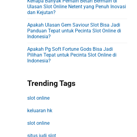
Kenapa Banyak Pemain Betah Bermain di
Ulasan Slot Online Netent yang Penuh Inovasi
dan Kejutan?
Apakah Ulasan Gem Saviour Slot Bisa Jadi
Panduan Tepat untuk Pecinta Slot Online di
Indonesia?
Apakah Pg Soft Fortune Gods Bisa Jadi
Pilihan Tepat untuk Pecinta Slot Online di
Indonesia?
Trending Tags
slot online
keluaran hk
slot online
situs judi slot