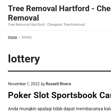
S
Tree Removal Hartford - Che
k
Removal
i
p
Tree Removal Hartford - Cheapest Tree Removal
t
o
Home
lottery
c
o
lottery
n
t
e
n
November 1, 2022
by
Russell Rivera
t
Poker Slot Sportsbook Cas
Anda mungkin apalagi tidak dapat membacanya kalau 