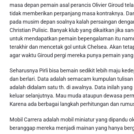
masa depan pemain asal perancis Olivier Giroud tel
tidak memberikan perpanjang masa kontraknya. Dan 
pada musim depan soalnya kalah persaingan deng
Christian Pulisic. Banyak klub yang dikaitkan jika s
untuk mendapatkan pemain bepengalaman itu namun
terakhir dan mencetak gol untuk Chelsea. Akan tet
agar waktu Giroud pergi mereka punya pemain yang 
Seharusnya Pirli bisa bemain sedikit lebih maju ked
dan berlari. Data adalah semacam kumpulan tulisan
adalah didalam satu th. di awalnya. Data inilah yang
keluar selanjutnya. Mau muda ataupun dewasa perma
Karena ada berbagai langkah perhitungan dan rumu
Mobil Carrera adalah mobil miniatur yang dipandu ole
beranggap mereka menjadi mainan yang hanya bergu