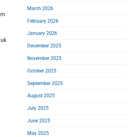
i
March 2026
d
um
February 2026
e
b
January 2026
tuk
a
December 2025
r
November 2025
October 2025
September 2025
August 2025
July 2025
June 2025
May 2025