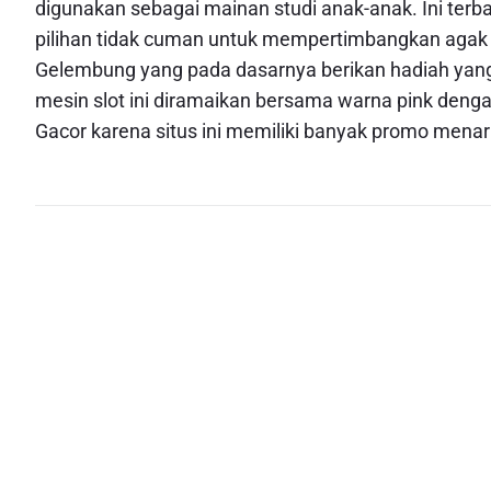
digunakan sebagai mainan studi anak-anak. Ini terb
pilihan tidak cuman untuk mempertimbangkan agak te
Gelembung yang pada dasarnya berikan hadiah yang l
mesin slot ini diramaikan bersama warna pink denga
Gacor karena situs ini memiliki banyak promo menar