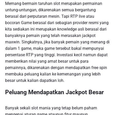
Memang bermain taruhan slot merupakan permainan
untung-untungan, dikarenakan semua bergantung
berasal dari perputaran mesin. Tapi RTP live atau
bocoran Game berasal dari sebagian provider resmi yang
kita sediakan ini merupakan knowledge asli berasal dari
banyaknya pemain yang telah merasakan jackpot
maxwin. Singkatnya, jika banyak pemain yang menang di
dalam 1 game, maka game tersebut bakal mempunyai
persentase RTP yang tinggi. Investasi kecil namun dapat
memberikan nilai yang amat besar untuk para
pemainnya, dikarenakan dengan mendapatkan free spin
membuka peluang kalian ke kemenangan yang lebih
besar untuk kalian dapatkan loh.
Peluang Mendapatkan Jackpot Besar
Banyak sekali slot mania yang tetap belum paham
mengenai aturan game ataupun fitur maupun