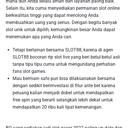
mana duit Anda selalu aman dan layanan paling baik.
Selain itu, kita cuma menyediakan permainan slot online
berkwalitas tinggi yang dapat menolong Anda
membuahkan uang yang serius. Dengan begitu banyak
slot unik untuk dipilih, kemungkinan besar Anda dapat
menemukan apa yang Anda cari.
Tetapi berlainan bersama SLOT88, karena di agen
SLOT88 bocoran rtp slot live yang beri betul-betul asli
tanpa tipu tipu cuma untuk mengundang perhatian
fans slot games.
Mau bermain safe pun bisa dilaksanakan bersama
dengan sedikit berimvestasi di fitur ante bet karena
peluang kalian menjadi dobel untuk mendapatkan
free spin yang berarti selangkah lebih dekat untuk
mendapatkan 20 ribu kali lipat kemenangan.
BO yang sediakan judi slot gacor 2022 paling up-date dan