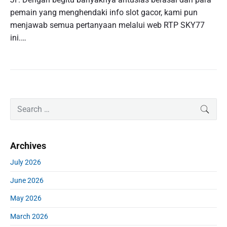
pemain yang menghendaki info slot gacor, kami pun
menjawab semua pertanyaan melalui web RTP SKY77
ini.…
P
S
SEAR
r
e
i
a
m
r
Archives
a
c
r
h
July 2026
y
f
S
June 2026
o
i
r
d
May 2026
:
e
March 2026
b