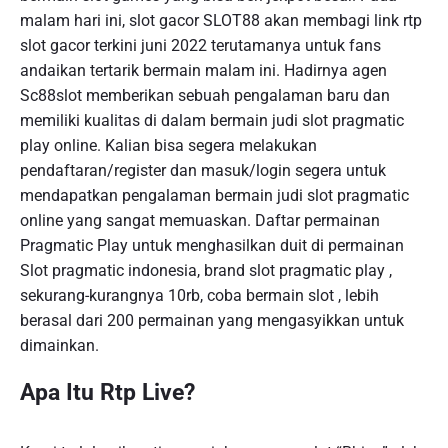
malam hari ini, slot gacor SLOT88 akan membagi link rtp
slot gacor terkini juni 2022 terutamanya untuk fans
andaikan tertarik bermain malam ini. Hadirnya agen
Sc88slot memberikan sebuah pengalaman baru dan
memiliki kualitas di dalam bermain judi slot pragmatic
play online. Kalian bisa segera melakukan
pendaftaran/register dan masuk/login segera untuk
mendapatkan pengalaman bermain judi slot pragmatic
online yang sangat memuaskan. Daftar permainan
Pragmatic Play untuk menghasilkan duit di permainan
Slot pragmatic indonesia, brand slot pragmatic play ,
sekurang-kurangnya 10rb, coba bermain slot , lebih
berasal dari 200 permainan yang mengasyikkan untuk
dimainkan.
Apa Itu Rtp Live?