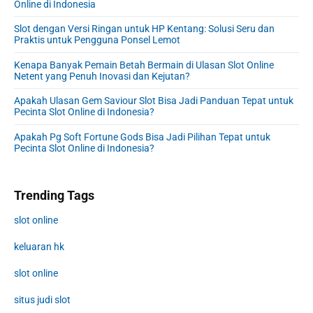
Online di Indonesia
Slot dengan Versi Ringan untuk HP Kentang: Solusi Seru dan
Praktis untuk Pengguna Ponsel Lemot
Kenapa Banyak Pemain Betah Bermain di Ulasan Slot Online
Netent yang Penuh Inovasi dan Kejutan?
Apakah Ulasan Gem Saviour Slot Bisa Jadi Panduan Tepat untuk
Pecinta Slot Online di Indonesia?
Apakah Pg Soft Fortune Gods Bisa Jadi Pilihan Tepat untuk
Pecinta Slot Online di Indonesia?
Trending Tags
slot online
keluaran hk
slot online
situs judi slot