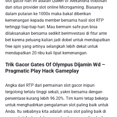
slot gacor hari ini adalah Queen of Alexandria trobosan
dari situs provider slot online Microgaming. Biasanya
dalam putaran ke 1000x maka bakal diberikan
kemenangan kepada member bersama hasil slot RTP
tertinggi tiap-tiap hari. Mau bermain safe pun bisa
dilaksanakan bersama sedikit berimvestasi di fitur ante
bet karena peluang kalian jadi dobel untuk mendapatkan
free spin yang artinya selangkah lebih dekat untuk
mendapatkan 20 ribu kali lipat kemenangan.
Trik Gacor Gates Of Olympus Dijamin Wd –
Pragmatic Play Hack Gameplay
Angka dari RTP dari permainan slot gacor inipun
tergolong terlalu tinggi sekali, yakni bersama dengan
persentase kurang lebih 96.20%. Tim kami tetap bekerja
untuk menghadirkan pengalaman slot paling baik untuk
Anda. Itu sebabnya kita adalah situs slot paling baik di