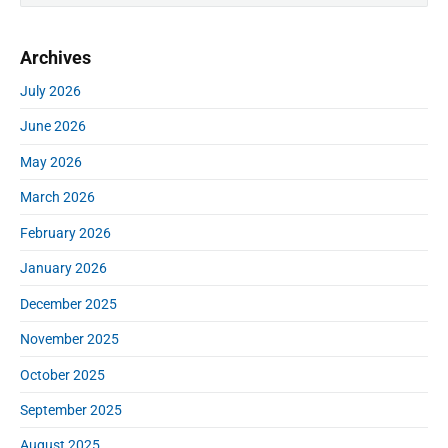
i
a
m
r
Archives
a
c
r
h
July 2026
y
f
S
June 2026
o
i
r
d
May 2026
:
e
March 2026
b
a
February 2026
r
January 2026
December 2025
November 2025
October 2025
September 2025
August 2025