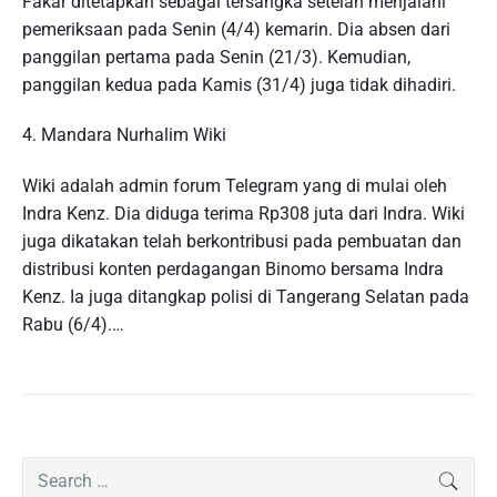
Fakar ditetapkan sebagai tersangka setelah menjalani
pemeriksaan pada Senin (4/4) kemarin. Dia absen dari
panggilan pertama pada Senin (21/3). Kemudian,
panggilan kedua pada Kamis (31/4) juga tidak dihadiri.
4. Mandara Nurhalim Wiki
Wiki adalah admin forum Telegram yang di mulai oleh
Indra Kenz. Dia diduga terima Rp308 juta dari Indra. Wiki
juga dikatakan telah berkontribusi pada pembuatan dan
distribusi konten perdagangan Binomo bersama Indra
Kenz. Ia juga ditangkap polisi di Tangerang Selatan pada
Rabu (6/4).…
P
S
SEAR
r
e