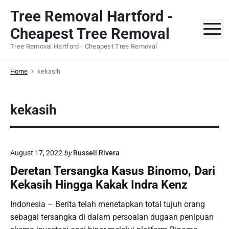
S
Tree Removal Hartford -
k
M
Cheapest Tree Removal
i
p
Tree Removal Hartford - Cheapest Tree Removal
t
o
Home
kekasih
c
o
kekasih
n
t
e
n
August 17, 2022
by
Russell Rivera
t
Deretan Tersangka Kasus Binomo, Dari
Kekasih Hingga Kakak Indra Kenz
Indonesia – Berita telah menetapkan total tujuh orang
sebagai tersangka di dalam persoalan dugaan penipuan