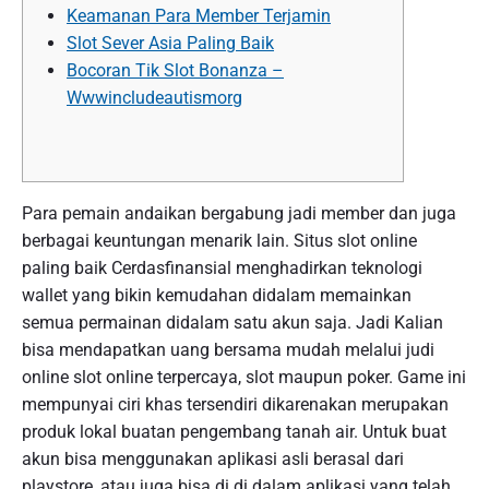
Keamanan Para Member Terjamin
Slot Sever Asia Paling Baik
Bocoran Tik Slot Bonanza –
Wwwincludeautismorg
Para pemain andaikan bergabung jadi member dan juga
berbagai keuntungan menarik lain. Situs slot online
paling baik Cerdasfinansial menghadirkan teknologi
wallet yang bikin kemudahan didalam memainkan
semua permainan didalam satu akun saja. Jadi Kalian
bisa mendapatkan uang bersama mudah melalui judi
online slot online terpercaya, slot maupun poker. Game ini
mempunyai ciri khas tersendiri dikarenakan merupakan
produk lokal buatan pengembang tanah air. Untuk buat
akun bisa menggunakan aplikasi asli berasal dari
playstore, atau juga bisa di di dalam aplikasi yang telah