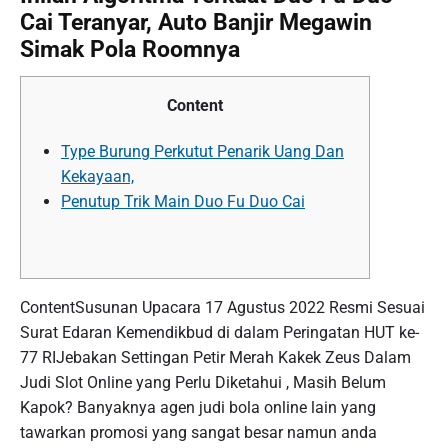
Cai Teranyar, Auto Banjir Megawin
Simak Pola Roomnya
Content
Type Burung Perkutut Penarik Uang Dan
Kekayaan,
Penutup Trik Main Duo Fu Duo Cai
ContentSusunan Upacara 17 Agustus 2022 Resmi Sesuai
Surat Edaran Kemendikbud di dalam Peringatan HUT ke-
77 RIJebakan Settingan Petir Merah Kakek Zeus Dalam
Judi Slot Online yang Perlu Diketahui , Masih Belum
Kapok? Banyaknya agen judi bola online lain yang
tawarkan promosi yang sangat besar namun anda