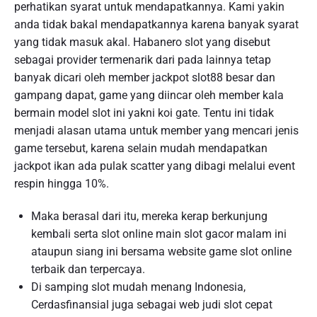
perhatikan syarat untuk mendapatkannya. Kami yakin
anda tidak bakal mendapatkannya karena banyak syarat
yang tidak masuk akal. Habanero slot yang disebut
sebagai provider termenarik dari pada lainnya tetap
banyak dicari oleh member jackpot slot88 besar dan
gampang dapat, game yang diincar oleh member kala
bermain model slot ini yakni koi gate. Tentu ini tidak
menjadi alasan utama untuk member yang mencari jenis
game tersebut, karena selain mudah mendapatkan
jackpot ikan ada pulak scatter yang dibagi melalui event
respin hingga 10%.
Maka berasal dari itu, mereka kerap berkunjung
kembali serta slot online main slot gacor malam ini
ataupun siang ini bersama website game slot online
terbaik dan terpercaya.
Di samping slot mudah menang Indonesia,
Cerdasfinansial juga sebagai web judi slot cepat