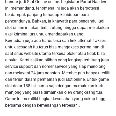
bandar judi Slot Online online. Legislator Partai Nasdem
ini memandang, fenomena ini juga akan berpotensi
berdampak panjang terhadap kehidupan para
pencandunya. Bahkan, ia khawatir para pencandu judi
slot online ini akan terlilit utang hingga dapat melakukan
aksi kriminalitas untuk mendapatkan uang.
Kemudian juga ada harus bisa cari link alternatif akses
untuk sesudah itu terus bisa mengakses permainan di
saat situs website utama terkena blokir atau tidak bisa
dibuka. Kami sajikan pilihan yang lengkap terhitung juga
service support dan nomer service yang siap menolong
dan melayani 24 jam nonstop. Member pun banyak terlilit
dan terjun dalam permainan judi slot online. Untuk game
slot dolar 138 ini, sama saja dengan memainkan kartu
mahjong yang biasa dimainkan oleh orang-orang tua.
Game ini memiliki tingkat kesusahan yang cukup tinggi
bersama dengan kemenangan terbesar.…