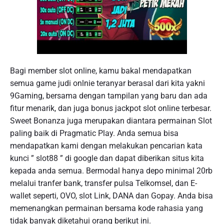
Bagi member slot online, kamu bakal mendapatkan
semua game judi onlnie teranyar berasal dari kita yakni
9Gaming, bersama dengan tampilan yang baru dan ada
fitur menarik, dan juga bonus jackpot slot online terbesar.
Sweet Bonanza juga merupakan diantara permainan Slot
paling baik di Pragmatic Play. Anda semua bisa
mendapatkan kami dengan melakukan pencarian kata
kunci ” slot88 ” di google dan dapat diberikan situs kita
kepada anda semua. Bermodal hanya depo minimal 20rb
melalui tranfer bank, transfer pulsa Telkomsel, dan E-
wallet seperti, OVO, slot Link, DANA dan Gopay. Anda bisa
memenangkan permainan bersama kode rahasia yang
tidak banyak diketahui orang berikut ini.