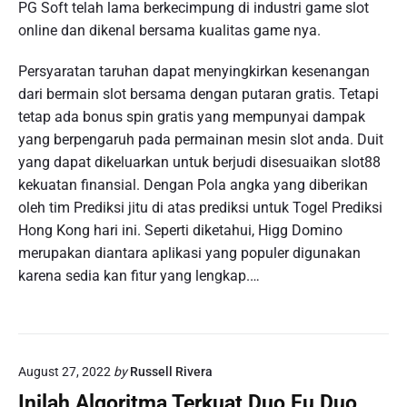
PG Soft telah lama berkecimpung di industri game slot
online dan dikenal bersama kualitas game nya.
Persyaratan taruhan dapat menyingkirkan kesenangan
dari bermain slot bersama dengan putaran gratis. Tetapi
tetap ada bonus spin gratis yang mempunyai dampak
yang berpengaruh pada permainan mesin slot anda. Duit
yang dapat dikeluarkan untuk berjudi disesuaikan slot88
kekuatan finansial. Dengan Pola angka yang diberikan
oleh tim Prediksi jitu di atas prediksi untuk Togel Prediksi
Hong Kong hari ini. Seperti diketahui, Higg Domino
merupakan diantara aplikasi yang populer digunakan
karena sedia kan fitur yang lengkap.…
August 27, 2022
by
Russell Rivera
Inilah Algoritma Terkuat Duo Fu Duo