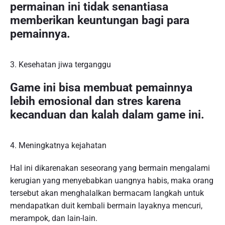
permainan ini tidak senantiasa
memberikan keuntungan bagi para
pemainnya.
3. Kesehatan jiwa terganggu
Game ini bisa membuat pemainnya
lebih emosional dan stres karena
kecanduan dan kalah dalam game ini.
4. Meningkatnya kejahatan
Hal ini dikarenakan seseorang yang bermain mengalami
kerugian yang menyebabkan uangnya habis, maka orang
tersebut akan menghalalkan bermacam langkah untuk
mendapatkan duit kembali bermain layaknya mencuri,
merampok, dan lain-lain.