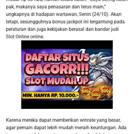
pak, makanya saya penasaran dan terus main,”
ungkapnya di hadapan wartawan, Senin (24/10). Akan
tetapi, sesungguhnya bonus jackpot ini tergantung pada
peraturan dan juga kebijakan berasal dari bandar judi
Slot Online online.
Karena mereka dapat memberikan winrate yang besar,
agar pemain dapat lebih mudah meraih keuntungan. Ada