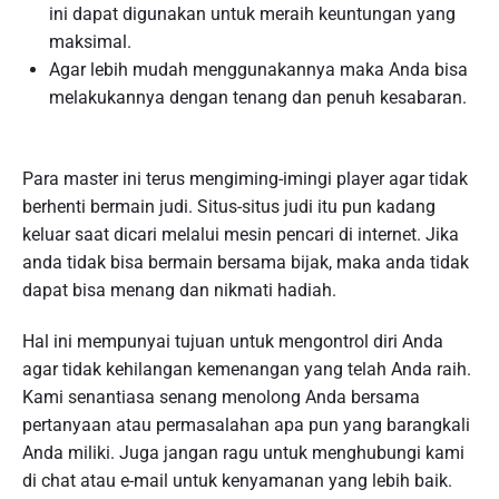
ini dapat digunakan untuk meraih keuntungan yang
maksimal.
Agar lebih mudah menggunakannya maka Anda bisa
melakukannya dengan tenang dan penuh kesabaran.
Para master ini terus mengiming-imingi player agar tidak
berhenti bermain judi. Situs-situs judi itu pun kadang
keluar saat dicari melalui mesin pencari di internet. Jika
anda tidak bisa bermain bersama bijak, maka anda tidak
dapat bisa menang dan nikmati hadiah.
Hal ini mempunyai tujuan untuk mengontrol diri Anda
agar tidak kehilangan kemenangan yang telah Anda raih.
Kami senantiasa senang menolong Anda bersama
pertanyaan atau permasalahan apa pun yang barangkali
Anda miliki. Juga jangan ragu untuk menghubungi kami
di chat atau e-mail untuk kenyamanan yang lebih baik.