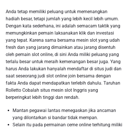
Anda tetap memiliki peluang untuk memenangkan
hadiah besar, tetapi jumlah yang lebih kecil lebih umum.
Dengan kata sederhana, ini adalah semacam taktik yang
memungkinkan pemain laksanakan klik dan investasi
yang tepat. Karena sama bersama mesin slot yang udah
fresh dan yang jarang dimainkan atau jarang disentuh
oleh pemain slot online, di sini Anda miliki peluang yang
terlalu besar untuk meraih kemenangan besar juga. Yang
harus Anda lakukan hanyalah mendaftar di situs judi dan
saat seseorang judi slot online join bersama dengan
fakta Anda dapat mendapatkan terlebih dahulu. Taruhan
Rolletto Cobalah situs mesin slot Inggris yang
berperingkat lebih tinggi dan rendah.
Mantan pegawai lantas menegaskan jika ancaman
yang dilontarkan si bandar tidak mempan.
Selain itu pada permainan ceme online terhitung miliki