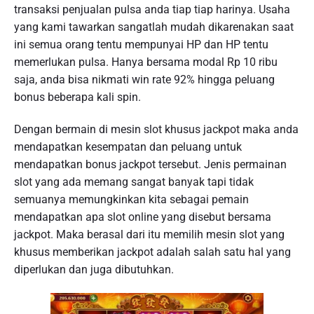
transaksi penjualan pulsa anda tiap tiap harinya. Usaha
yang kami tawarkan sangatlah mudah dikarenakan saat
ini semua orang tentu mempunyai HP dan HP tentu
memerlukan pulsa. Hanya bersama modal Rp 10 ribu
saja, anda bisa nikmati win rate 92% hingga peluang
bonus beberapa kali spin.
Dengan bermain di mesin slot khusus jackpot maka anda
mendapatkan kesempatan dan peluang untuk
mendapatkan bonus jackpot tersebut. Jenis permainan
slot yang ada memang sangat banyak tapi tidak
semuanya memungkinkan kita sebagai pemain
mendapatkan apa slot online yang disebut bersama
jackpot. Maka berasal dari itu memilih mesin slot yang
khusus memberikan jackpot adalah salah satu hal yang
diperlukan dan juga dibutuhkan.