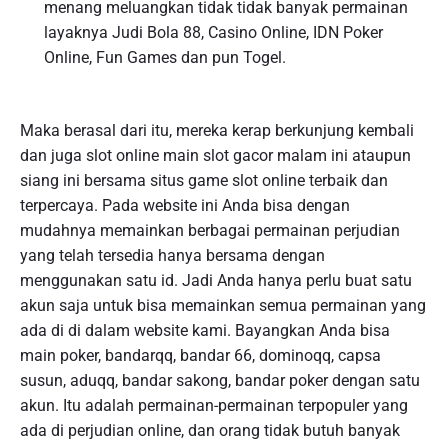
menang meluangkan tidak tidak banyak permainan
layaknya Judi Bola 88, Casino Online, IDN Poker
Online, Fun Games dan pun Togel.
Maka berasal dari itu, mereka kerap berkunjung kembali
dan juga slot online main slot gacor malam ini ataupun
siang ini bersama situs game slot online terbaik dan
terpercaya. Pada website ini Anda bisa dengan
mudahnya memainkan berbagai permainan perjudian
yang telah tersedia hanya bersama dengan
menggunakan satu id. Jadi Anda hanya perlu buat satu
akun saja untuk bisa memainkan semua permainan yang
ada di di dalam website kami. Bayangkan Anda bisa
main poker, bandarqq, bandar 66, dominoqq, capsa
susun, aduqq, bandar sakong, bandar poker dengan satu
akun. Itu adalah permainan-permainan terpopuler yang
ada di perjudian online, dan orang tidak butuh banyak