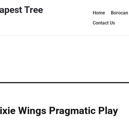
apest Tree
Home
Borocan 
Contact Us
ixie Wings Pragmatic Play