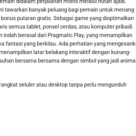
main didalam perjalanan mistis melalui hutan ajaib,
e ini tawarkan banyak peluang bagi pemain untuk menang
n bonus putaran gratis. Sebagai game yang dioptimalkan
aris semua tablet, ponsel cerdas, atau komputer pribadi.
an indah berasal dari Pragmatic Play, yang menampilkan
ya fantasi yang berkilau. Ada perhatian yang mengesan
menampilkan latar belakang interaktif dengan kunang-
ejauhan bersama bersama dengan simbol yang jadi anima
rangkat seluler atau desktop tanpa perlu mengunduh