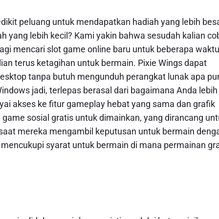
sedikit peluang untuk mendapatkan hadiah yang lebih bes
h yang lebih kecil? Kami yakin bahwa sesudah kalian co
t lagi mencari slot game online baru untuk beberapa wakt
lian terus ketagihan untuk bermain. Pixie Wings dapat
 desktop tanpa butuh mengunduh perangkat lunak apa pu
indows jadi, terlepas berasal dari bagaimana Anda lebih
ai akses ke fitur gameplay hebat yang sama dan grafik
game sosial gratis untuk dimainkan, yang dirancang un
saat mereka mengambil keputusan untuk bermain deng
ak mencukupi syarat untuk bermain di mana permainan gra