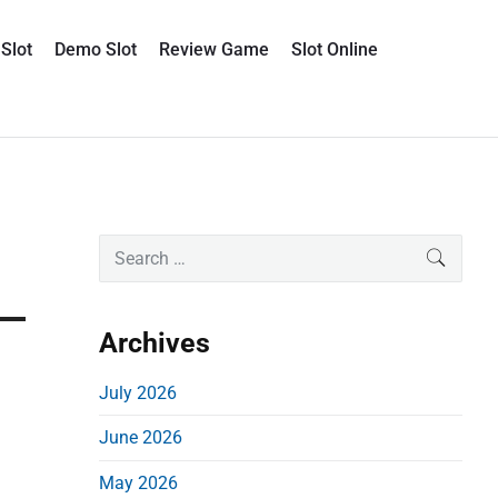
Slot
Demo Slot
Review Game
Slot Online
P
S
SEARC
e
r
a
i
r
Archives
m
c
a
h
July 2026
r
f
June 2026
o
y
r
S
May 2026
: