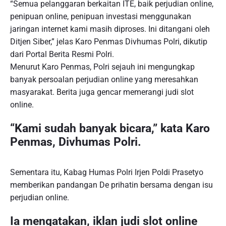
“Semua pelanggaran berkaitan ITE, baik perjudian online,
penipuan online, penipuan investasi menggunakan
jaringan internet kami masih diproses. Ini ditangani oleh
Ditjen Siber,” jelas Karo Penmas Divhumas Polri, dikutip
dari Portal Berita Resmi Polri.
Menurut Karo Penmas, Polri sejauh ini mengungkap
banyak persoalan perjudian online yang meresahkan
masyarakat. Berita juga gencar memerangi judi slot
online.
“Kami sudah banyak bicara,” kata Karo
Penmas, Divhumas Polri.
Sementara itu, Kabag Humas Polri Irjen Poldi Prasetyo
memberikan pandangan De prihatin bersama dengan isu
perjudian online.
Ia mengatakan, iklan judi slot online