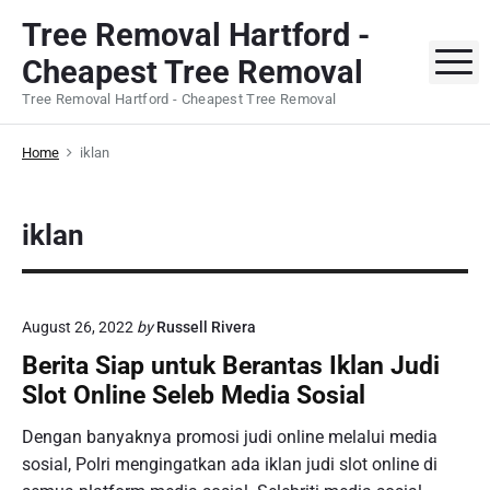
S
Tree Removal Hartford -
k
M
Cheapest Tree Removal
i
p
Tree Removal Hartford - Cheapest Tree Removal
t
o
Home
iklan
c
o
iklan
n
t
e
n
August 26, 2022
by
Russell Rivera
t
Berita Siap untuk Berantas Iklan Judi
Slot Online Seleb Media Sosial
Dengan banyaknya promosi judi online melalui media
sosial, Polri mengingatkan ada iklan judi slot online di