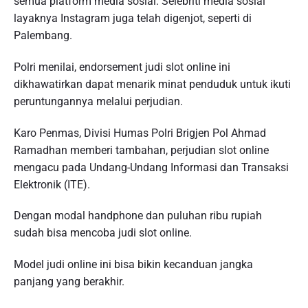
semua platform media sosial. Selebriti media sosial
layaknya Instagram juga telah digenjot, seperti di
Palembang.
Polri menilai, endorsement judi slot online ini
dikhawatirkan dapat menarik minat penduduk untuk ikuti
peruntungannya melalui perjudian.
Karo Penmas, Divisi Humas Polri Brigjen Pol Ahmad
Ramadhan memberi tambahan, perjudian slot online
mengacu pada Undang-Undang Informasi dan Transaksi
Elektronik (ITE).
Dengan modal handphone dan puluhan ribu rupiah
sudah bisa mencoba judi slot online.
Model judi online ini bisa bikin kecanduan jangka
panjang yang berakhir.