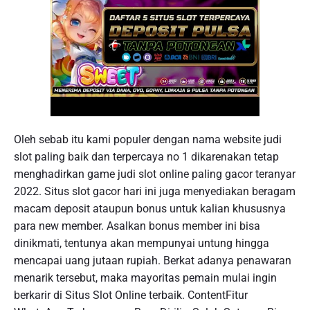
Oleh sebab itu kami populer dengan nama website judi
slot paling baik dan terpercaya no 1 dikarenakan tetap
menghadirkan game judi slot online paling gacor teranyar
2022. Situs slot gacor hari ini juga menyediakan beragam
macam deposit ataupun bonus untuk kalian khususnya
para new member. Asalkan bonus member ini bisa
dinikmati, tentunya akan mempunyai untung hingga
mencapai uang jutaan rupiah. Berkat adanya penawaran
menarik tersebut, maka mayoritas pemain mulai ingin
berkarir di Situs Slot Online terbaik. ContentFitur