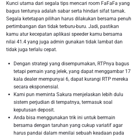
Kunci utama dari segala tips mencari room FaFaFa yang
bagus tentunya adalah sabar serta hindari sifat tamak.
Segala ketetapan pilihan harus dilakukan bersama penuh
pertimbangan dan tidak terburu-buru. Jadi, pastikan
kamu atur kecepatan aplikasi speeder kamu bersama
nilai 41.4 yang juga admin gunakan tidak lambat dan
tidak juga terlalu cepat.
Dengan strategi yang disempurnakan, RTPnya bagus
tetapi pemain yang jelek, yang dapat menggambar 17
kala dealer mempunyai 6, dapat kurangi RTP mereka
secara eksponensial.
Kami pun meminta Sakura menjelaskan lebih dulu
sistem perjudian di tempatnya, termasuk soal
keputusan deposit.
Anda bisa menggunakan trik ini untuk bermain
bersama dengan taruhan yang cukup variatif agar
harus pandai dalam menilai sebuah keadaan pada