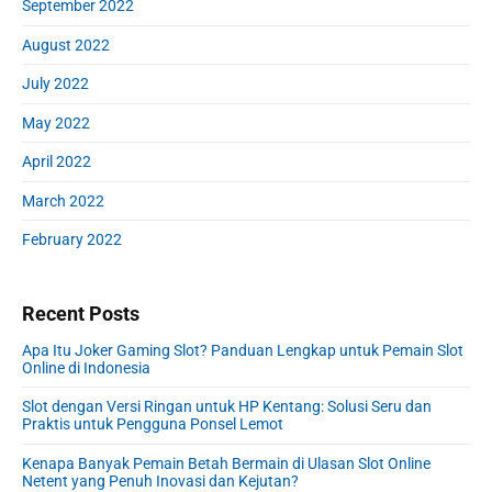
September 2022
August 2022
July 2022
May 2022
April 2022
March 2022
February 2022
Recent Posts
Apa Itu Joker Gaming Slot? Panduan Lengkap untuk Pemain Slot
Online di Indonesia
Slot dengan Versi Ringan untuk HP Kentang: Solusi Seru dan
Praktis untuk Pengguna Ponsel Lemot
Kenapa Banyak Pemain Betah Bermain di Ulasan Slot Online
Netent yang Penuh Inovasi dan Kejutan?