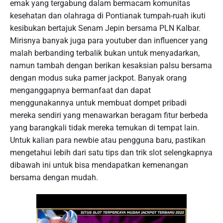
emak yang tergabung dalam bermacam komunitas
kesehatan dan olahraga di Pontianak tumpah-ruah ikuti
kesibukan bertajuk Senam Jepin bersama PLN Kalbar.
Mirisnya banyak juga para youtuber dan influencer yang
malah berbanding terbalik bukan untuk menyadarkan,
namun tambah dengan berikan kesaksian palsu bersama
dengan modus suka pamer jackpot. Banyak orang
menganggapnya bermanfaat dan dapat
menggunakannya untuk membuat dompet pribadi
mereka sendiri yang menawarkan beragam fitur berbeda
yang barangkali tidak mereka temukan di tempat lain.
Untuk kalian para newbie atau pengguna baru, pastikan
mengetahui lebih dari satu tips dan trik slot selengkapnya
dibawah ini untuk bisa mendapatkan kemenangan
bersama dengan mudah.