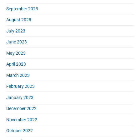
September 2023
August 2023
July 2023
June 2023
May 2023
April 2023
March 2023
February 2023
January 2023
December 2022
November 2022
October 2022