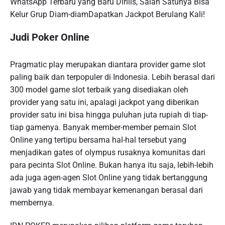
WhatsApp Terbaru yang Baru Dirilis, Salah Satunya Bisa
Kelur Grup Diam-diamDapatkan Jackpot Berulang Kali!
Judi Poker Online
Pragmatic play merupakan diantara provider game slot
paling baik dan terpopuler di Indonesia. Lebih berasal dari
300 model game slot terbaik yang disediakan oleh
provider yang satu ini, apalagi jackpot yang diberikan
provider satu ini bisa hingga puluhan juta rupiah di tiap-
tiap gamenya. Banyak member-member pemain Slot
Online yang tertipu bersama hal-hal tersebut yang
menjadikan gates of olympus rusaknya komunitas dari
para pecinta Slot Online. Bukan hanya itu saja, lebih-lebih
ada juga agen-agen Slot Online yang tidak bertanggung
jawab yang tidak membayar kemenangan berasal dari
membernya.