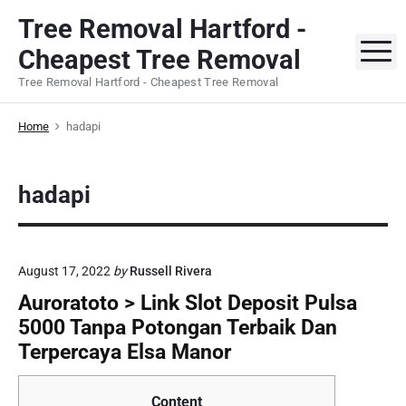
S
Tree Removal Hartford -
k
M
Cheapest Tree Removal
i
p
Tree Removal Hartford - Cheapest Tree Removal
t
o
Home
hadapi
c
o
hadapi
n
t
e
n
August 17, 2022
by
Russell Rivera
t
Auroratoto > Link Slot Deposit Pulsa
5000 Tanpa Potongan Terbaik Dan
Terpercaya Elsa Manor
Content