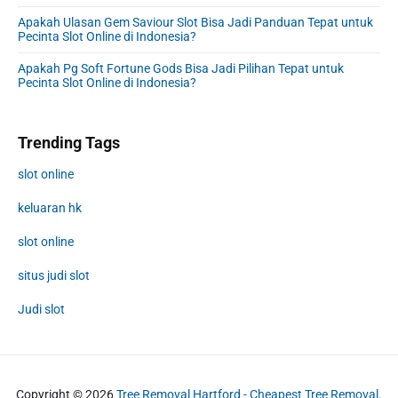
Apakah Ulasan Gem Saviour Slot Bisa Jadi Panduan Tepat untuk
Pecinta Slot Online di Indonesia?
Apakah Pg Soft Fortune Gods Bisa Jadi Pilihan Tepat untuk
Pecinta Slot Online di Indonesia?
Trending Tags
slot online
keluaran hk
slot online
situs judi slot
Judi slot
Copyright © 2026
Tree Removal Hartford - Cheapest Tree Removal
.