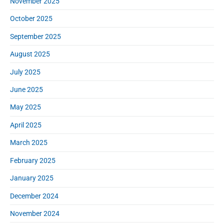
November 2025
October 2025
September 2025
August 2025
July 2025
June 2025
May 2025
April 2025
March 2025
February 2025
January 2025
December 2024
November 2024