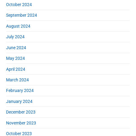
October 2024
September 2024
August 2024
July 2024
June 2024
May 2024
April 2024
March 2024
February 2024
January 2024
December 2023
November 2023
October 2023