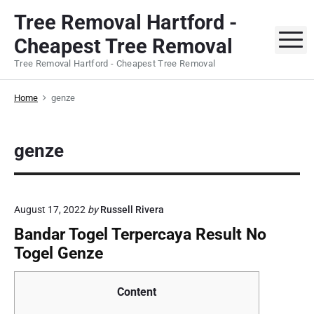
S
Tree Removal Hartford -
k
M
Cheapest Tree Removal
i
p
Tree Removal Hartford - Cheapest Tree Removal
t
o
Home
genze
c
o
genze
n
t
e
n
August 17, 2022
by
Russell Rivera
t
Bandar Togel Terpercaya Result No
Togel Genze
Content