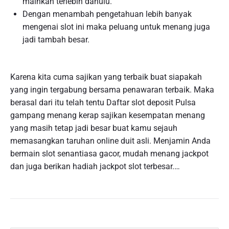
mainkan terlebih dahulu.
Dengan menambah pengetahuan lebih banyak
mengenai slot ini maka peluang untuk menang juga
jadi tambah besar.
Karena kita cuma sajikan yang terbaik buat siapakah
yang ingin tergabung bersama penawaran terbaik. Maka
berasal dari itu telah tentu Daftar slot deposit Pulsa
gampang menang kerap sajikan kesempatan menang
yang masih tetap jadi besar buat kamu sejauh
memasangkan taruhan online duit asli. Menjamin Anda
bermain slot senantiasa gacor, mudah menang jackpot
dan juga berikan hadiah jackpot slot terbesar.…