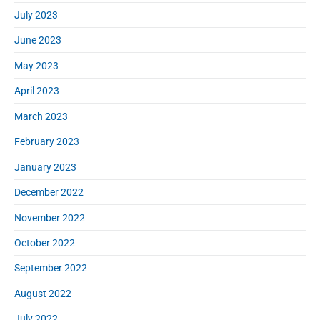
July 2023
June 2023
May 2023
April 2023
March 2023
February 2023
January 2023
December 2022
November 2022
October 2022
September 2022
August 2022
July 2022