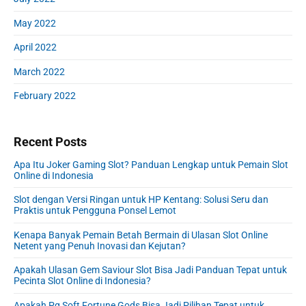
May 2022
April 2022
March 2022
February 2022
Recent Posts
Apa Itu Joker Gaming Slot? Panduan Lengkap untuk Pemain Slot
Online di Indonesia
Slot dengan Versi Ringan untuk HP Kentang: Solusi Seru dan
Praktis untuk Pengguna Ponsel Lemot
Kenapa Banyak Pemain Betah Bermain di Ulasan Slot Online
Netent yang Penuh Inovasi dan Kejutan?
Apakah Ulasan Gem Saviour Slot Bisa Jadi Panduan Tepat untuk
Pecinta Slot Online di Indonesia?
Apakah Pg Soft Fortune Gods Bisa Jadi Pilihan Tepat untuk