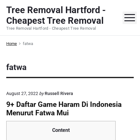
S
Tree Removal Hartford -
k
M
Cheapest Tree Removal
i
p
Tree Removal Hartford - Cheapest Tree Removal
t
o
Home
fatwa
c
o
fatwa
n
t
e
n
August 27, 2022
by
Russell Rivera
t
9+ Daftar Game Haram Di Indonesia
Menurut Fatwa Mui
Content