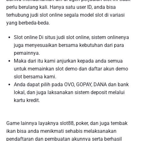
perlu berulang kali. Hanya satu user ID, anda bisa
terhubung judi slot online segala model slot di variasi
yang berbeda-beda.
Slot online Di situs judi slot online, sistem onlinenya
juga menyesuaikan bersama kebutuhan dari para
pemainnya.
Maka dari itu kami anjurkan kepada anda semua
untuk memainkan slot demo dan daftar akun demo
slot bersama kami.
Anda dapat pilih pada OVO, GOPAY, DANA dan bank
lokal, dan juga laksanakan sistem deposit melalui
kartu kredit.
Game lainnya layaknya slot88, poker, dan juga tembak
ikan bisa anda menikmati sehabis melaksanakan
pendaftaran dan pembuatan akunnya serta berhasil