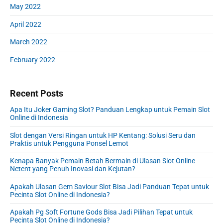
May 2022
April 2022
March 2022
February 2022
Recent Posts
Apa Itu Joker Gaming Slot? Panduan Lengkap untuk Pemain Slot
Online di Indonesia
Slot dengan Versi Ringan untuk HP Kentang: Solusi Seru dan
Praktis untuk Pengguna Ponsel Lemot
Kenapa Banyak Pemain Betah Bermain di Ulasan Slot Online
Netent yang Penuh Inovasi dan Kejutan?
Apakah Ulasan Gem Saviour Slot Bisa Jadi Panduan Tepat untuk
Pecinta Slot Online di Indonesia?
Apakah Pg Soft Fortune Gods Bisa Jadi Pilihan Tepat untuk
Pecinta Slot Online di Indonesia?