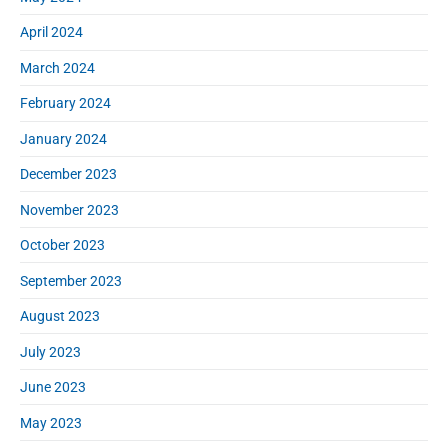
April 2024
March 2024
February 2024
January 2024
December 2023
November 2023
October 2023
September 2023
August 2023
July 2023
June 2023
May 2023