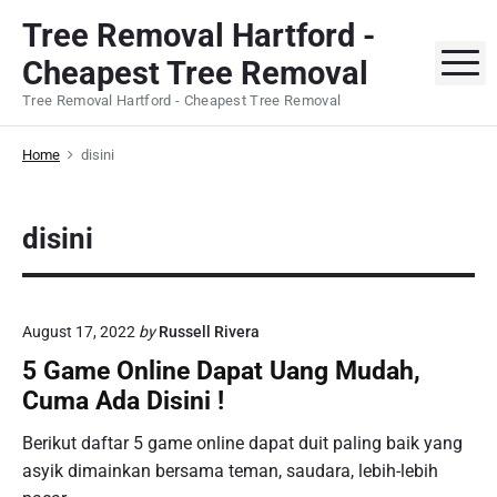
S
Tree Removal Hartford -
k
M
Cheapest Tree Removal
i
p
Tree Removal Hartford - Cheapest Tree Removal
t
o
Home
disini
c
o
disini
n
t
e
n
August 17, 2022
by
Russell Rivera
t
5 Game Online Dapat Uang Mudah,
Cuma Ada Disini !
Berikut daftar 5 game online dapat duit paling baik yang
asyik dimainkan bersama teman, saudara, lebih-lebih