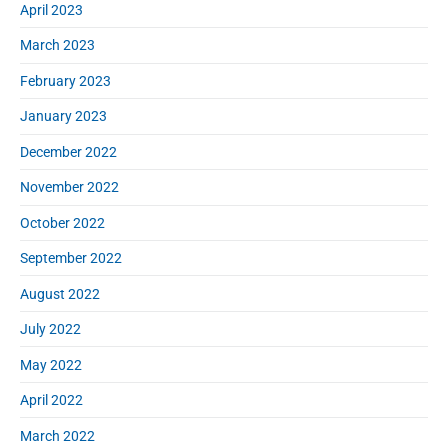
April 2023
March 2023
February 2023
January 2023
December 2022
November 2022
October 2022
September 2022
August 2022
July 2022
May 2022
April 2022
March 2022