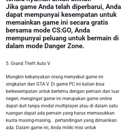
Jika game Anda telah diperbarui, Anda
dapat mempunyai kesempatan untuk
memainkan game ini secara gratis
bersama mode CS:GO, Anda
mempunyai peluang untuk bermain di
dalam mode Danger Zone.
5. Grand Theft Auto V
Mungkin kebanyakan orang menyebut game ini
singkatan dari GTA V. Di game PC ini kalian bisa
berkesempatan untuk bertemu dengan pemain dari luar
negeri, mengingat game ini merupakan game online
dapat duit tanpa modal multiplayer atau di dalam satu
ruangan dapat ada pemain yang harus memasukkan
kuota masing-masing. . pertandingan yang dimainkan.
ada. Dalam game ini, Anda miliki misi untuk