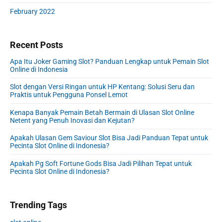
February 2022
Recent Posts
Apa Itu Joker Gaming Slot? Panduan Lengkap untuk Pemain Slot
Online di Indonesia
Slot dengan Versi Ringan untuk HP Kentang: Solusi Seru dan
Praktis untuk Pengguna Ponsel Lemot
Kenapa Banyak Pemain Betah Bermain di Ulasan Slot Online
Netent yang Penuh Inovasi dan Kejutan?
Apakah Ulasan Gem Saviour Slot Bisa Jadi Panduan Tepat untuk
Pecinta Slot Online di Indonesia?
Apakah Pg Soft Fortune Gods Bisa Jadi Pilihan Tepat untuk
Pecinta Slot Online di Indonesia?
Trending Tags