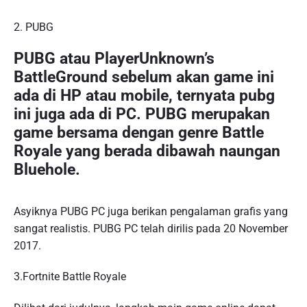
2. PUBG
PUBG atau PlayerUnknown’s
BattleGround sebelum akan game ini
ada di HP atau mobile, ternyata pubg
ini juga ada di PC. PUBG merupakan
game bersama dengan genre Battle
Royale yang berada dibawah naungan
Bluehole.
Asyiknya PUBG PC juga berikan pengalaman grafis yang
sangat realistis. PUBG PC telah dirilis pada 20 November
2017.
3.Fortnite Battle Royale