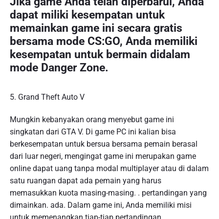
Jika game Anda telah diperbarui, Anda
dapat miliki kesempatan untuk
memainkan game ini secara gratis
bersama mode CS:GO, Anda memiliki
kesempatan untuk bermain didalam
mode Danger Zone.
5. Grand Theft Auto V
Mungkin kebanyakan orang menyebut game ini
singkatan dari GTA V. Di game PC ini kalian bisa
berkesempatan untuk bersua bersama pemain berasal
dari luar negeri, mengingat game ini merupakan game
online dapat uang tanpa modal multiplayer atau di dalam
satu ruangan dapat ada pemain yang harus
memasukkan kuota masing-masing. . pertandingan yang
dimainkan. ada. Dalam game ini, Anda memiliki misi
untuk memenangkan tiap-tiap pertandingan.