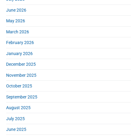
y
f
S
June 2026
o
i
r
d
May 2026
:
e
March 2026
b
a
February 2026
r
January 2026
December 2025
November 2025
October 2025
September 2025
August 2025
July 2025
June 2025