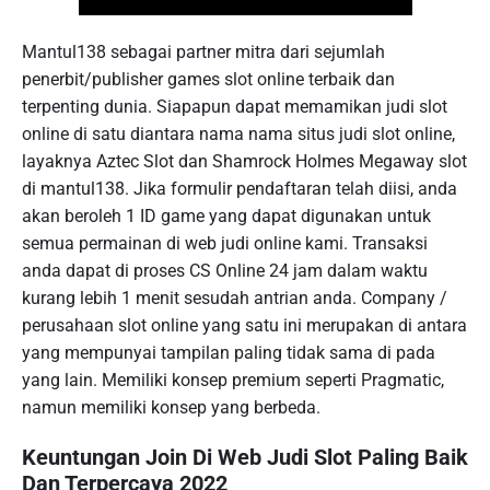
Mantul138 sebagai partner mitra dari sejumlah
penerbit/publisher games slot online terbaik dan
terpenting dunia. Siapapun dapat memamikan judi slot
online di satu diantara nama nama situs judi slot online,
layaknya Aztec Slot dan Shamrock Holmes Megaway slot
di mantul138. Jika formulir pendaftaran telah diisi, anda
akan beroleh 1 ID game yang dapat digunakan untuk
semua permainan di web judi online kami. Transaksi
anda dapat di proses CS Online 24 jam dalam waktu
kurang lebih 1 menit sesudah antrian anda. Company /
perusahaan slot online yang satu ini merupakan di antara
yang mempunyai tampilan paling tidak sama di pada
yang lain. Memiliki konsep premium seperti Pragmatic,
namun memiliki konsep yang berbeda.
Keuntungan Join Di Web Judi Slot Paling Baik
Dan Terpercaya 2022