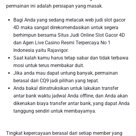
permainan ini adalah persiapan yang masak.
Bagi Anda yang sedang melacak web judi slot gacor
4D maka sangat direkomendasikan untuk segera
berhimpun bersama Situs Judi Online Slot Gacor 4D
dan Agen Live Casino Resmi Terpercaya No 1
Indonesia yaitu Rajavigor.
Saat kalah kamu harus tetap sabar dan tidak terbawa
mosi untuk terus membakar duit.
Jika anda mau dapat untung banyak, permainan
berasal dari CQ9 jadi pilihan yang tepat.
Anda bakal diinstruksikan untuk lakukan transfer
antar bank waktu jadwal Anda offline, dan Anda akan
dikenakan biaya transfer antar bank, yang dapat Anda
tanggung sendiri untuk membayarnya.
Tingkat kepercayaan berasal dari setiap member yang