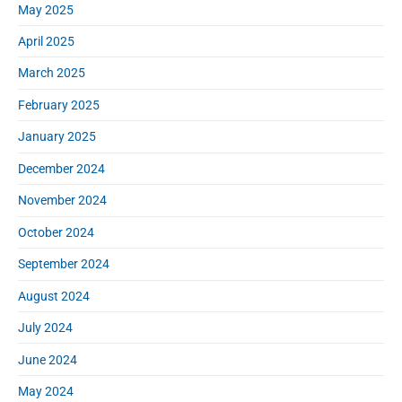
May 2025
April 2025
March 2025
February 2025
January 2025
December 2024
November 2024
October 2024
September 2024
August 2024
July 2024
June 2024
May 2024