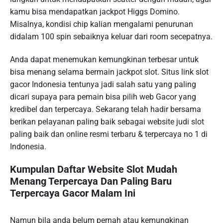
kamu bisa mendapatkan jackpot Higgs Domino.
Misalnya, kondisi chip kalian mengalami penurunan
didalam 100 spin sebaiknya keluar dari room secepatnya.
Anda dapat menemukan kemungkinan terbesar untuk
bisa menang selama bermain jackpot slot. Situs link slot
gacor Indonesia tentunya jadi salah satu yang paling
dicari supaya para pemain bisa pilih web Gacor yang
kredibel dan terpercaya. Sekarang telah hadir bersama
berikan pelayanan paling baik sebagai website judi slot
paling baik dan online resmi terbaru & terpercaya no 1 di
Indonesia.
Kumpulan Daftar Website Slot Mudah
Menang Terpercaya Dan Paling Baru
Terpercaya Gacor Malam Ini
Namun bila anda belum pernah atau kemungkinan