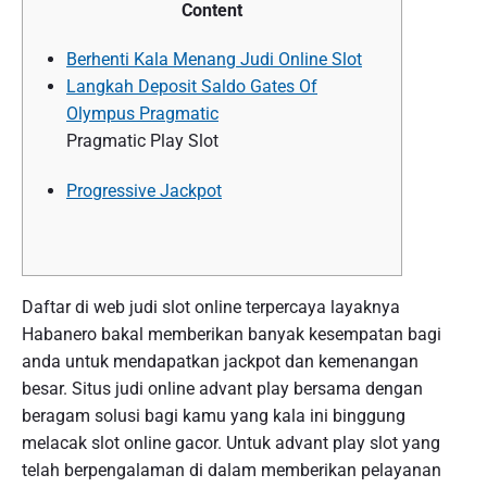
Content
Berhenti Kala Menang Judi Online Slot
Langkah Deposit Saldo Gates Of
Olympus Pragmatic
Pragmatic Play Slot
Progressive Jackpot
Daftar di web judi slot online terpercaya layaknya
Habanero bakal memberikan banyak kesempatan bagi
anda untuk mendapatkan jackpot dan kemenangan
besar. Situs judi online advant play bersama dengan
beragam solusi bagi kamu yang kala ini binggung
melacak slot online gacor. Untuk advant play slot yang
telah berpengalaman di dalam memberikan pelayanan