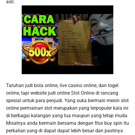
asli.
Taruhan judi bola online, live casino online, dan togel
online, tapi website judi online Slot Online di rancang
spesial untuk para penjudi. Yang suka bermain mesin slot
online permainan slot merupakan yang terpopuler kala ini
di berbagai kalangan yang tua maupun yang tetap muda.
Misalnya anda bermain bersama dengan fitur buy spin itu
perkalian yang di dapat dapat lebih besar dan pastinya