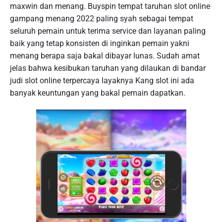
maxwin dan menang. Buyspin tempat taruhan slot online
gampang menang 2022 paling syah sebagai tempat
seluruh pemain untuk terima service dan layanan paling
baik yang tetap konsisten di inginkan pemain yakni
menang berapa saja bakal dibayar lunas. Sudah amat
jelas bahwa kesibukan taruhan yang dilaukan di bandar
judi slot online terpercaya layaknya Kang slot ini ada
banyak keuntungan yang bakal pemain dapatkan.