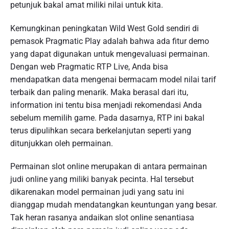
petunjuk bakal amat miliki nilai untuk kita.
Kemungkinan peningkatan Wild West Gold sendiri di
pemasok Pragmatic Play adalah bahwa ada fitur demo
yang dapat digunakan untuk mengevaluasi permainan.
Dengan web Pragmatic RTP Live, Anda bisa
mendapatkan data mengenai bermacam model nilai tarif
terbaik dan paling menarik. Maka berasal dari itu,
information ini tentu bisa menjadi rekomendasi Anda
sebelum memilih game. Pada dasarnya, RTP ini bakal
terus dipulihkan secara berkelanjutan seperti yang
ditunjukkan oleh permainan.
Permainan slot online merupakan di antara permainan
judi online yang miliki banyak pecinta. Hal tersebut
dikarenakan model permainan judi yang satu ini
dianggap mudah mendatangkan keuntungan yang besar.
Tak heran rasanya andaikan slot online senantiasa