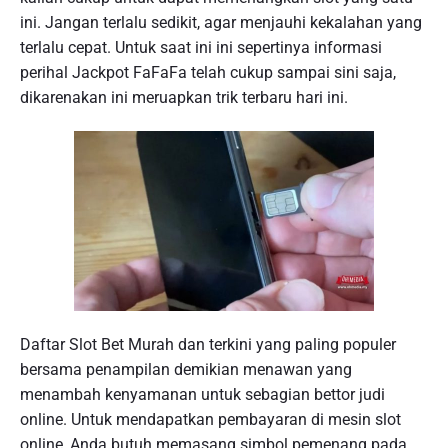
ini. Jangan terlalu sedikit, agar menjauhi kekalahan yang
terlalu cepat. Untuk saat ini ini sepertinya informasi
perihal Jackpot FaFaFa telah cukup sampai sini saja,
dikarenakan ini meruapkan trik terbaru hari ini.
Daftar Slot Bet Murah dan terkini yang paling populer
bersama penampilan demikian menawan yang
menambah kenyamanan untuk sebagian bettor judi
online. Untuk mendapatkan pembayaran di mesin slot
online, Anda butuh memasang simbol pemenang pada