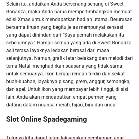
Selain itu, andaikan Anda bersenang-senang di Sweet
Bonanza, maka Anda harus mempertimbangkan memuat
edisi Xmas untuk mendapatkan hadiah utama. Berurusan
bersama tiruan yang begitu jelas mempunyai sensasi
yang dapat dihindari dari “Saya pernah melakukan itu
sebelumnya.” Hampir semua yang ada di Sweet Bonanza
asli terasa layaknya ledakan berasal dari masa
selanjutnya. Namun, grafik latar belakang dan melodi dari
tema Natal, menghadirkan suasana yang tidak sama
untuk semuanya. Ikon bergaji rendah terdiri dari seikat
buah-buahan, layaknya pisang, prem, anggur, semangka,
dan apel. Untuk ikon yang membayar lebih tinggi, di sisi
lain, Anda akan mendapatkan empat permen yang
datang dalam nuansa merah, hijau, biru dan ungu.
Slot Online Spadegaming
Tetunya kita dapat tetap laksanakan pembaruan agar