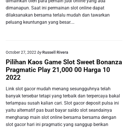
dimainkan oleh para pemain judi online yang ada
dimanapun. Saat ini permainan slot online dapat
dilaksanakan bersama terlalu mudah dan tawarkan
peluang keuntungan yang besar.…
October 27, 2022
by
Russell Rivera
Pilihan Kaos Game Slot Sweet Bonanza
Pragmatic Play 21,000 00 Harga 10
2022
Link slot gacor mudah menang sesungguhnya telah
banyak tersebar tetapi yang terbaik dan terpercaya bakal
terlampau susah kalian cari. Slot gacor deposit pulsa ini
yaitu alternatif pas buat bayar saldo slot seandainya
mengharap main slot online bersama bersama dengan
slot gacor hari ini pragmatic yang sanggup berikan