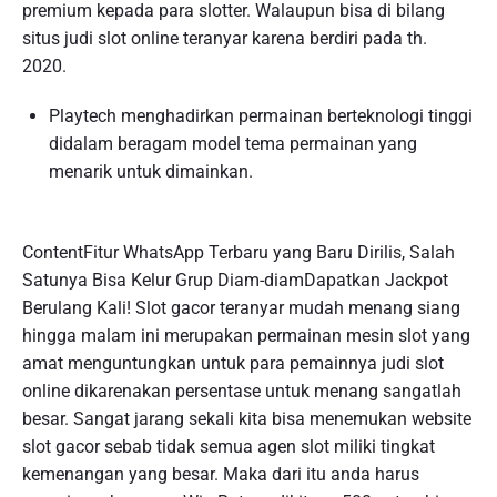
premium kepada para slotter. Walaupun bisa di bilang
situs judi slot online teranyar karena berdiri pada th.
2020.
Playtech menghadirkan permainan berteknologi tinggi
didalam beragam model tema permainan yang
menarik untuk dimainkan.
ContentFitur WhatsApp Terbaru yang Baru Dirilis, Salah
Satunya Bisa Kelur Grup Diam-diamDapatkan Jackpot
Berulang Kali! Slot gacor teranyar mudah menang siang
hingga malam ini merupakan permainan mesin slot yang
amat menguntungkan untuk para pemainnya judi slot
online dikarenakan persentase untuk menang sangatlah
besar. Sangat jarang sekali kita bisa menemukan website
slot gacor sebab tidak semua agen slot miliki tingkat
kemenangan yang besar. Maka dari itu anda harus