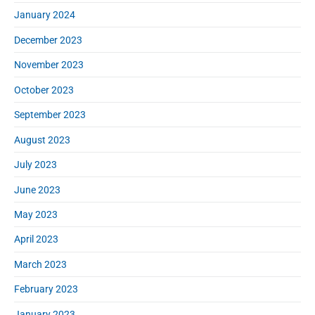
January 2024
December 2023
November 2023
October 2023
September 2023
August 2023
July 2023
June 2023
May 2023
April 2023
March 2023
February 2023
January 2023