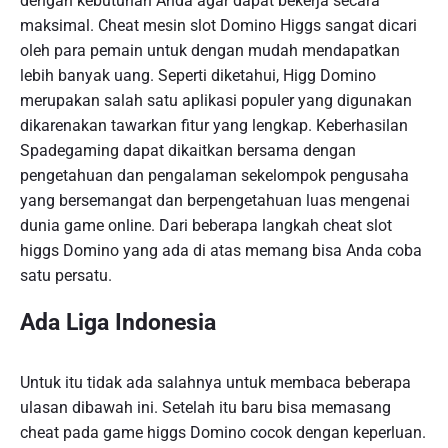
dengan kebutuhan Anda agar dapat bekerja secara
maksimal. Cheat mesin slot Domino Higgs sangat dicari
oleh para pemain untuk dengan mudah mendapatkan
lebih banyak uang. Seperti diketahui, Higg Domino
merupakan salah satu aplikasi populer yang digunakan
dikarenakan tawarkan fitur yang lengkap. Keberhasilan
Spadegaming dapat dikaitkan bersama dengan
pengetahuan dan pengalaman sekelompok pengusaha
yang bersemangat dan berpengetahuan luas mengenai
dunia game online. Dari beberapa langkah cheat slot
higgs Domino yang ada di atas memang bisa Anda coba
satu persatu.
Ada Liga Indonesia
Untuk itu tidak ada salahnya untuk membaca beberapa
ulasan dibawah ini. Setelah itu baru bisa memasang
cheat pada game higgs Domino cocok dengan keperluan.