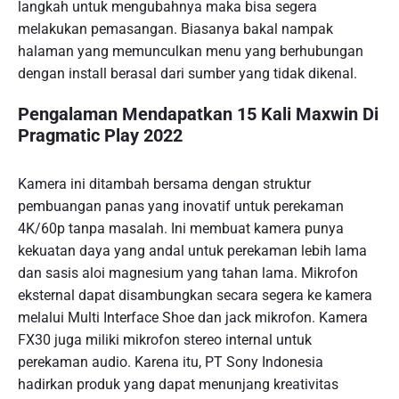
langkah untuk mengubahnya maka bisa segera
melakukan pemasangan. Biasanya bakal nampak
halaman yang memunculkan menu yang berhubungan
dengan install berasal dari sumber yang tidak dikenal.
Pengalaman Mendapatkan 15 Kali Maxwin Di
Pragmatic Play 2022
Kamera ini ditambah bersama dengan struktur
pembuangan panas yang inovatif untuk perekaman
4K/60p tanpa masalah. Ini membuat kamera punya
kekuatan daya yang andal untuk perekaman lebih lama
dan sasis aloi magnesium yang tahan lama. Mikrofon
eksternal dapat disambungkan secara segera ke kamera
melalui Multi Interface Shoe dan jack mikrofon. Kamera
FX30 juga miliki mikrofon stereo internal untuk
perekaman audio. Karena itu, PT Sony Indonesia
hadirkan produk yang dapat menunjang kreativitas