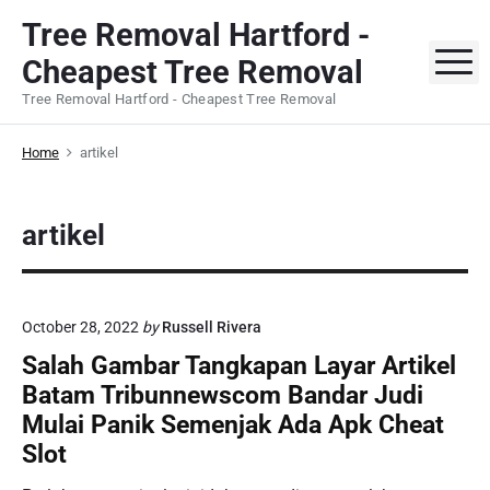
S
Tree Removal Hartford -
k
M
Cheapest Tree Removal
i
p
Tree Removal Hartford - Cheapest Tree Removal
t
o
Home
artikel
c
o
artikel
n
t
e
n
October 28, 2022
by
Russell Rivera
t
Salah Gambar Tangkapan Layar Artikel
Batam Tribunnewscom Bandar Judi
Mulai Panik Semenjak Ada Apk Cheat
Slot