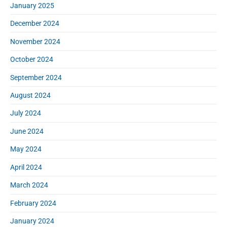
January 2025
December 2024
November 2024
October 2024
September 2024
August 2024
July 2024
June 2024
May 2024
April 2024
March 2024
February 2024
January 2024