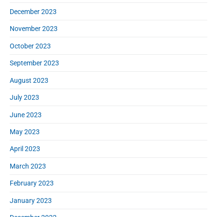
December 2023
November 2023
October 2023
September 2023
August 2023
July 2023
June 2023
May 2023
April 2023
March 2023
February 2023
January 2023