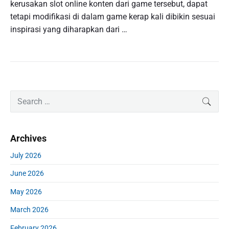
kerusakan slot online konten dari game tersebut, dapat
tetapi modifikasi di dalam game kerap kali dibikin sesuai
inspirasi yang diharapkan dari …
P
S
SEAR
r
e
i
a
m
r
Archives
a
c
r
h
July 2026
y
f
S
June 2026
o
i
r
d
May 2026
:
e
March 2026
b
a
February 2026