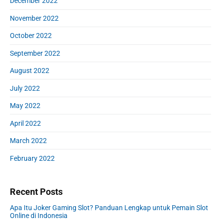
December 2022
November 2022
October 2022
September 2022
August 2022
July 2022
May 2022
April 2022
March 2022
February 2022
Recent Posts
Apa Itu Joker Gaming Slot? Panduan Lengkap untuk Pemain Slot
Online di Indonesia