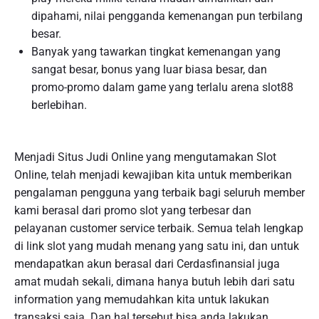
dipahami, nilai pengganda kemenangan pun terbilang
besar.
Banyak yang tawarkan tingkat kemenangan yang
sangat besar, bonus yang luar biasa besar, dan
promo-promo dalam game yang terlalu arena slot88
berlebihan.
Menjadi Situs Judi Online yang mengutamakan Slot
Online, telah menjadi kewajiban kita untuk memberikan
pengalaman pengguna yang terbaik bagi seluruh member
kami berasal dari promo slot yang terbesar dan
pelayanan customer service terbaik. Semua telah lengkap
di link slot yang mudah menang yang satu ini, dan untuk
mendapatkan akun berasal dari Cerdasfinansial juga
amat mudah sekali, dimana hanya butuh lebih dari satu
information yang memudahkan kita untuk lakukan
transaksi saja. Dan hal tersebut bisa anda lakukan