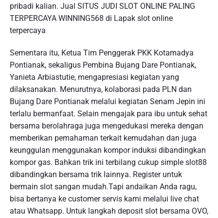
pribadi kalian. Jual SITUS JUDI SLOT ONLINE PALING
TERPERCAYA WINNING568 di Lapak slot online
terpercaya
Sementara itu, Ketua Tim Penggerak PKK Kotamadya
Pontianak, sekaligus Pembina Bujang Dare Pontianak,
Yanieta Arbiastutie, mengapresiasi kegiatan yang
dilaksanakan. Menurutnya, kolaborasi pada PLN dan
Bujang Dare Pontianak melalui kegiatan Senam Jepin ini
terlalu bermanfaat. Selain mengajak para ibu untuk sehat
bersama berolahraga juga mengedukasi mereka dengan
memberikan pemahaman terkait kemudahan dan juga
keunggulan menggunakan kompor induksi dibandingkan
kompor gas. Bahkan trik ini terbilang cukup simple slot88
dibandingkan bersama trik lainnya. Register untuk
bermain slot sangan mudah.Tapi andaikan Anda ragu,
bisa bertanya ke customer servis kami melalui live chat
atau Whatsapp. Untuk langkah deposit slot bersama OVO,