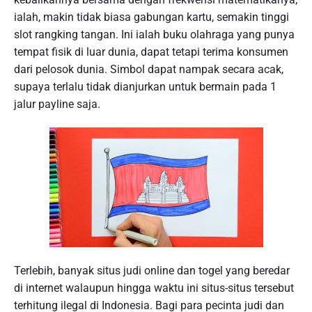
ialah, makin tidak biasa gabungan kartu, semakin tinggi
slot rangking tangan. Ini ialah buku olahraga yang punya
tempat fisik di luar dunia, dapat tetapi terima konsumen
dari pelosok dunia. Simbol dapat nampak secara acak,
supaya terlalu tidak dianjurkan untuk bermain pada 1
jalur payline saja.
Terlebih, banyak situs judi online dan togel yang beredar
di internet walaupun hingga waktu ini situs-situs tersebut
terhitung ilegal di Indonesia. Bagi para pecinta judi dan